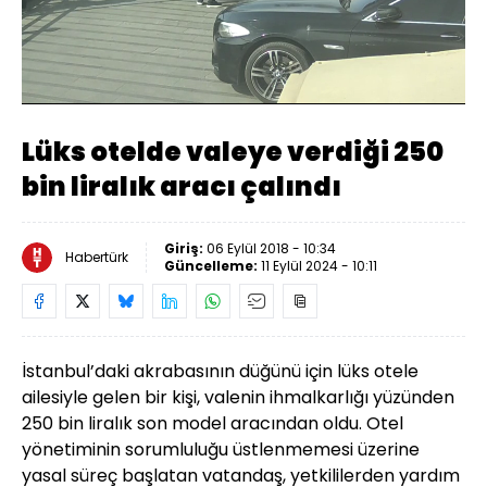
Yüklendi
:
13.38%
Sesi
Oynatma
480
Aç
Hızı
Lüks otelde valeye verdiği 250
bin liralık aracı çalındı
Giriş:
06 Eylül 2018 - 10:34
Habertürk
Güncelleme:
11 Eylül 2024 - 10:11
İstanbul’daki akrabasının düğünü için lüks otele
ailesiyle gelen bir kişi, valenin ihmalkarlığı yüzünden
250 bin liralık son model aracından oldu. Otel
yönetiminin sorumluluğu üstlenmemesi üzerine
yasal süreç başlatan vatandaş, yetkililerden yardım