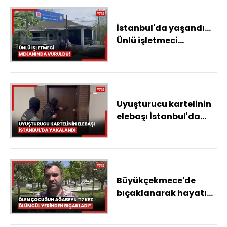
İstanbul'da yaşandı...
Ünlü işletmeci
mekanında vuruldu!
Uyuşturucu kartelinin
elebaşı İstanbul'da
yakalandı
Büyükçekmece'de
bıçaklanarak hayatını
kaybeden çocuğun
ağabeyi konuştu: