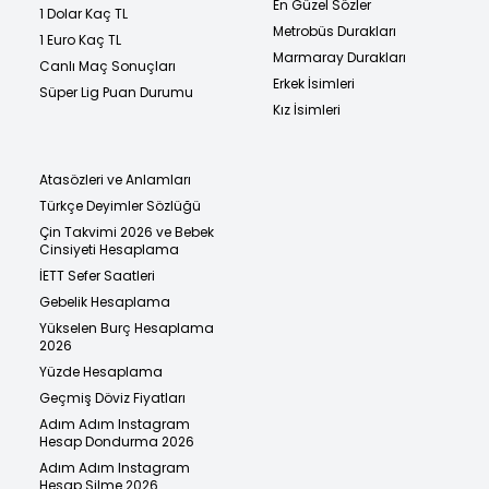
En Güzel Sözler
1 Dolar Kaç TL
Metrobüs Durakları
1 Euro Kaç TL
Marmaray Durakları
Canlı Maç Sonuçları
Erkek İsimleri
Süper Lig Puan Durumu
Kız İsimleri
Atasözleri ve Anlamları
Türkçe Deyimler Sözlüğü
Çin Takvimi 2026 ve Bebek
Cinsiyeti Hesaplama
İETT Sefer Saatleri
Gebelik Hesaplama
Yükselen Burç Hesaplama
2026
Yüzde Hesaplama
Geçmiş Döviz Fiyatları
Adım Adım Instagram
Hesap Dondurma 2026
Adım Adım Instagram
Hesap Silme 2026