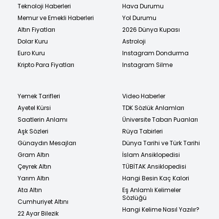
Teknoloji Haberleri
Hava Durumu
Memur ve Emekli Haberleri
Yol Durumu
Altın Fiyatları
2026 Dünya Kupası
Dolar Kuru
Astroloji
Euro Kuru
Instagram Dondurma
Kripto Para Fiyatları
Instagram Silme
Yemek Tarifleri
Video Haberler
Ayetel Kürsi
TDK Sözlük Anlamları
Saatlerin Anlamı
Üniversite Taban Puanları
Aşk Sözleri
Rüya Tabirleri
Günaydın Mesajları
Dünya Tarihi ve Türk Tarihi
Gram Altın
İslam Ansiklopedisi
Çeyrek Altın
TÜBİTAK Ansiklopedisi
Yarım Altın
Hangi Besin Kaç Kalori
Ata Altın
Eş Anlamlı Kelimeler
Sözlüğü
Cumhuriyet Altını
Hangi Kelime Nasıl Yazılır?
22 Ayar Bilezik