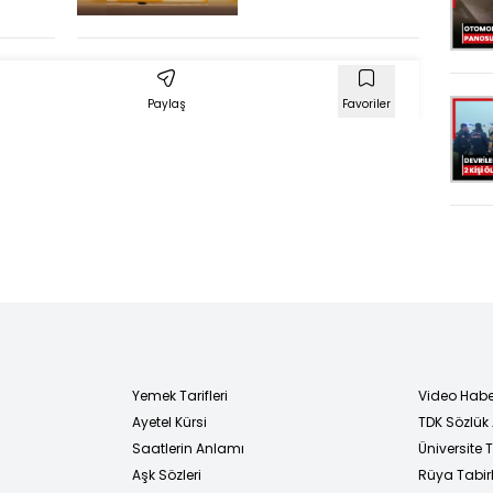
k
cadde
kenarındaki
ı! 6
evlere ulaştı!
er
Paylaş
Favoriler
Yemek Tarifleri
Video Habe
Ayetel Kürsi
TDK Sözlük
i
Saatlerin Anlamı
Üniversite
Aşk Sözleri
Rüya Tabirl