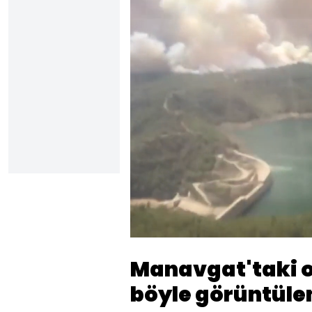
Yüklendi
:
53.87%
Sesi
Aç
Manavgat'taki 
böyle görüntüle