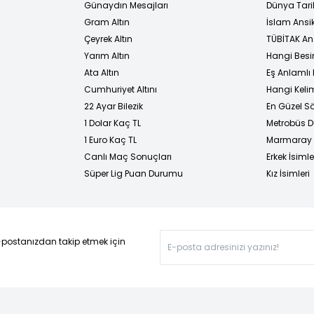
Günaydın Mesajları
Dünya Tarih
Gram Altın
İslam Ansi
Çeyrek Altın
TÜBİTAK An
Yarım Altın
Hangi Besi
Ata Altın
Eş Anlamlı 
Cumhuriyet Altını
Hangi Kelim
22 Ayar Bilezik
En Güzel Sö
1 Dolar Kaç TL
Metrobüs D
1 Euro Kaç TL
Marmaray D
Canlı Maç Sonuçları
Erkek İsimle
Süper Lig Puan Durumu
Kız İsimleri
-postanızdan takip etmek için