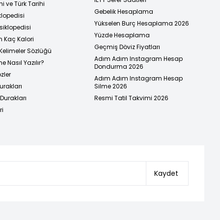
i ve Türk Tarihi
Gebelik Hesaplama
klopedisi
Yükselen Burç Hesaplama 2026
siklopedisi
Yüzde Hesaplama
n Kaç Kalori
Geçmiş Döviz Fiyatları
Kelimeler Sözlüğü
Adım Adım Instagram Hesap
e Nasıl Yazılır?
Dondurma 2026
zler
Adım Adım Instagram Hesap
urakları
Silme 2026
urakları
Resmi Tatil Takvimi 2026
ri
Kaydet