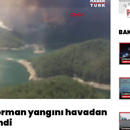
BA
Oynatma
Hızı
orman yangını havadan
ndi