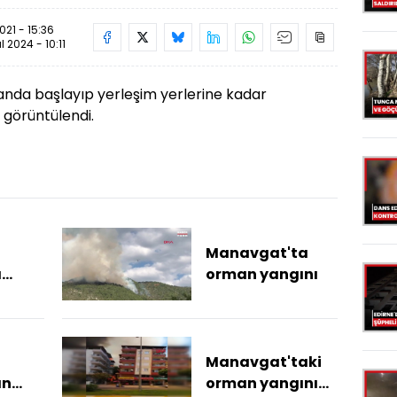
21 - 15:36
ül 2024 - 10:11
nda başlayıp yerleşim yerlerine kadar
 görüntülendi.
Manavgat'ta
a
orman yangını
n
iyatı
küldü
Manavgat'taki
an
orman yangını