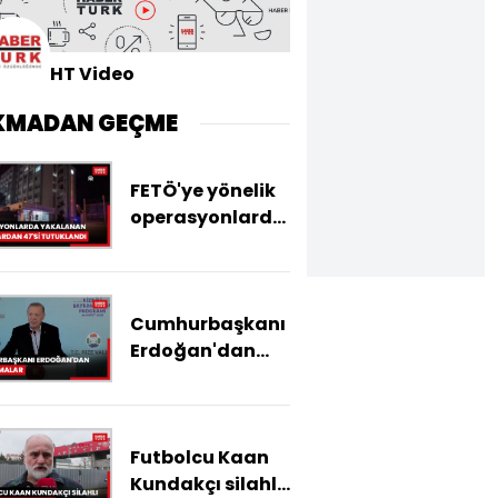
HT Video
KMADAN GEÇME
FETÖ'ye yönelik
operasyonlarda
yakalanan
zanlılardan 47'si
tutuklandı
Cumhurbaşkanı
Erdoğan'dan
açıklamalar
Futbolcu Kaan
Kundakçı silahlı