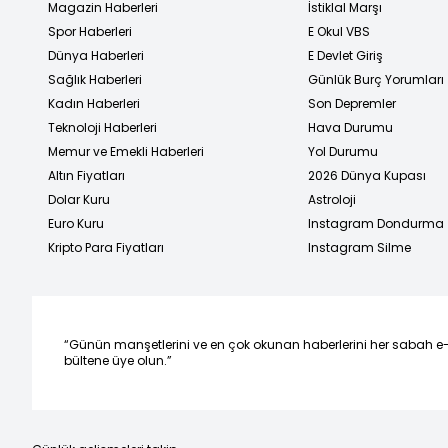
Magazin Haberleri
İstiklal Marşı
Spor Haberleri
E Okul VBS
Dünya Haberleri
E Devlet Giriş
Sağlık Haberleri
Günlük Burç Yorumları
Kadın Haberleri
Son Depremler
Teknoloji Haberleri
Hava Durumu
Memur ve Emekli Haberleri
Yol Durumu
Altın Fiyatları
2026 Dünya Kupası
Dolar Kuru
Astroloji
Euro Kuru
Instagram Dondurma
Kripto Para Fiyatları
Instagram Silme
“Günün manşetlerini ve en çok okunan haberlerini her sabah e
bültene üye olun.”