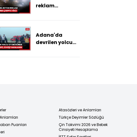
reklam
panosuna
çarptı: 1 ölü
Adana'da
devrilen yolcu
otobüsünde 2
kişi öldü, 23 kişi
yaralandı,
görgü tanığı
kazayı anlattı
rler
Atasözleri ve Anlamları
 Anlamları
Türkçe Deyimler Sözlüğü
 Taban Puanları
Çin Takvimi 2026 ve Bebek
Cinsiyeti Hesaplama
eri
İETT Sefer Saatleri