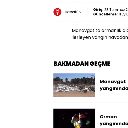
Giriş:
28 Temmuz 20
Habertürk
Güncelleme:
11 Eyl
Manavgat'ta ormanlık ala
ilerleyen yangın havadan
BAKMADAN GEÇME
Manavgat
yangınınd
zarar göre
evlerin hafr
ormana dö
Orman
yangınınd