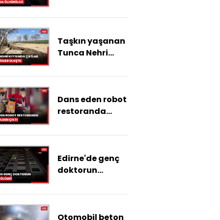
saldırıda
öldürüldü:
Oğlum iyilik
Taşkın yaşanan
yapmaya
Tunca Nehri
çalışırken
kıyısında çatlak
rahmetli oldu
ve göçükler
oluştu
Dans eden robot
restoranda
kontrolden çıktı,
çalışanlar zor
zapt etti!
Edirne'de genç
doktorun
şüpheli ölümü
Otomobil beton