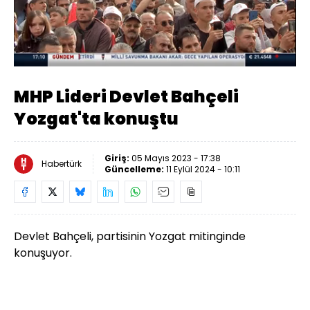
Yüklendi
:
2.65%
Sesi
Oynatma
Aç
Hızı
MHP Lideri Devlet Bahçeli
Yozgat'ta konuştu
Giriş:
05 Mayıs 2023 - 17:38
Habertürk
Güncelleme:
11 Eylül 2024 - 10:11
Devlet Bahçeli, partisinin Yozgat mitinginde
konuşuyor.