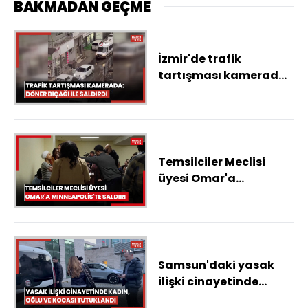
BAKMADAN GEÇME
İzmir'de trafik
tartışması kamerada:
Döner bıçağı ile
saldırdı
Temsilciler Meclisi
üyesi Omar'a
Minneapolis'te saldırı
Samsun'daki yasak
ilişki cinayetinde
kadın, oğlu ve kocası