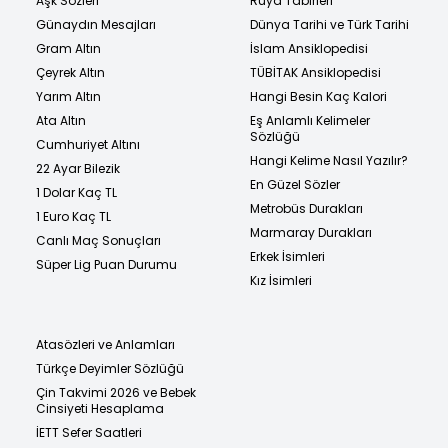
Aşk Sözleri
Rüya Tabirleri
Günaydın Mesajları
Dünya Tarihi ve Türk Tarihi
Gram Altın
İslam Ansiklopedisi
Çeyrek Altın
TÜBİTAK Ansiklopedisi
Yarım Altın
Hangi Besin Kaç Kalori
Ata Altın
Eş Anlamlı Kelimeler
Sözlüğü
Cumhuriyet Altını
Hangi Kelime Nasıl Yazılır?
22 Ayar Bilezik
En Güzel Sözler
1 Dolar Kaç TL
Metrobüs Durakları
1 Euro Kaç TL
Marmaray Durakları
Canlı Maç Sonuçları
Erkek İsimleri
Süper Lig Puan Durumu
Kız İsimleri
Atasözleri ve Anlamları
Türkçe Deyimler Sözlüğü
Çin Takvimi 2026 ve Bebek
Cinsiyeti Hesaplama
İETT Sefer Saatleri