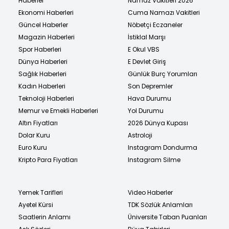
Haberler
Namaz Vakitleri 2026
Ekonomi Haberleri
Cuma Namazı Vakitleri
Güncel Haberler
Nöbetçi Eczaneler
Magazin Haberleri
İstiklal Marşı
Spor Haberleri
E Okul VBS
Dünya Haberleri
E Devlet Giriş
Sağlık Haberleri
Günlük Burç Yorumları
Kadın Haberleri
Son Depremler
Teknoloji Haberleri
Hava Durumu
Memur ve Emekli Haberleri
Yol Durumu
Altın Fiyatları
2026 Dünya Kupası
Dolar Kuru
Astroloji
Euro Kuru
Instagram Dondurma
Kripto Para Fiyatları
Instagram Silme
Yemek Tarifleri
Video Haberler
Ayetel Kürsi
TDK Sözlük Anlamları
Saatlerin Anlamı
Üniversite Taban Puanları