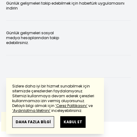
Günlük gelişmeleri takip edebilmek için habertürk uygulamasını
indirin
Günlük gelişmeleri sosyal
medya hesaplarından takip
edebilirsiniz.
Sizlere daha iyi bir hizmet sunabilmek için
sitemizde çerezlerden faydalanıyoruz.
Sitemizi kullanmaya devam ederek çerezleri
Powered by
Translate
kullanmamıza izin vermiş oluyorsunuz.
Detaylı bilgi almak için
‘Çerez Politikasını’
ve
‘Aydınlatma Metnini’
inceleyebilirsiniz.
Bu çeviride
Google Translete
kullanılmıştır.
Anlam ve çeviri hatalarından
haberturk.com
DAHA FAZLA BİLGİ
KABUL ET
sorumlu değildir.