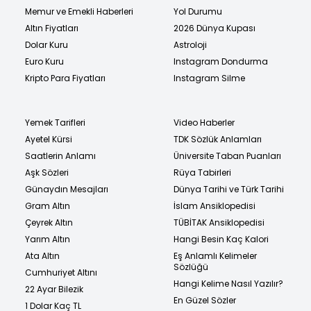
Memur ve Emekli Haberleri
Yol Durumu
Altın Fiyatları
2026 Dünya Kupası
Dolar Kuru
Astroloji
Euro Kuru
Instagram Dondurma
Kripto Para Fiyatları
Instagram Silme
Yemek Tarifleri
Video Haberler
Ayetel Kürsi
TDK Sözlük Anlamları
Saatlerin Anlamı
Üniversite Taban Puanları
Aşk Sözleri
Rüya Tabirleri
Günaydın Mesajları
Dünya Tarihi ve Türk Tarihi
Gram Altın
İslam Ansiklopedisi
Çeyrek Altın
TÜBİTAK Ansiklopedisi
Yarım Altın
Hangi Besin Kaç Kalori
Ata Altın
Eş Anlamlı Kelimeler
Sözlüğü
Cumhuriyet Altını
Hangi Kelime Nasıl Yazılır?
22 Ayar Bilezik
En Güzel Sözler
1 Dolar Kaç TL