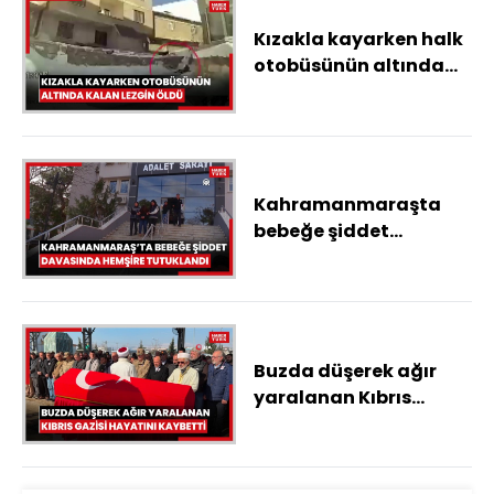
Kızakla kayarken halk
otobüsünün altında
kalan Lezgin öldü
Kahramanmaraşta
bebeğe şiddet
uyguladığı
gerekçesiyle
yargılanan hemşire
tutuklandı
Buzda düşerek ağır
yaralanan Kıbrıs
Gazisi hayatını
kaybetti