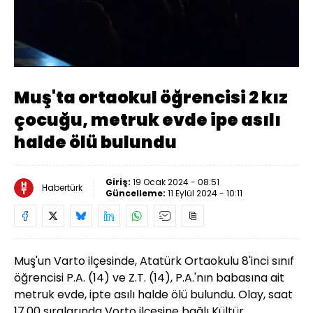
Yüklendi
:
54.97%
Sesi
Oynatma
Aç
Hızı
Muş'ta ortaokul öğrencisi 2 kız
çocuğu, metruk evde ipe asılı
halde ölü bulundu
Giriş:
19 Ocak 2024 - 08:51
Habertürk
Güncelleme:
11 Eylül 2024 - 10:11
Muş'un Varto ilçesinde, Atatürk Ortaokulu 8'inci sınıf
öğrencisi P.A. (14) ve Z.T. (14), P.A.'nın babasına ait
metruk evde, ipte asılı halde ölü bulundu.
Olay, saat
17.00 sıralarında Vorto ilçesine bağlı Kültür