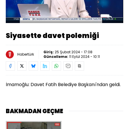
Yüklendi
:
36.78%
Sesi
Oynatma
Aç
Hızı
Siyasette davet polemiği
Giriş:
25 Şubat 2024 - 17:08
Habertürk
Güncelleme:
11 Eylül 2024 - 10:11
İmamoğlu: Davet Fatih Belediye Başkanı'ndan geldi.
BAKMADAN GEÇME