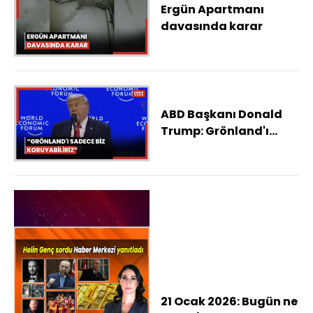
Ergün Apartmanı
davasında karar
ABD Başkanı Donald
Trump: Grönland'ı
sadece biz
koruyabiliriz
21 Ocak 2026: Bugün ne