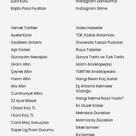
Euro Kuru
Instagram Dondurma
Kripto Para Fiyatları
Instagram Silme
Yemek Tarifleri
Video Haberler
Ayetel Kürsi
TDK Sözlük Anlamları
Saatlerin Anlamı
Üniversite Taban Puanları
Aşk Sözleri
Rüya Tabirleri
Günaydın Mesajları
Dünya Tarihi ve Türk Tarihi
Gram Altın
İslam Ansiklopedisi
Çeyrek Altın
TÜBİTAK Ansiklopedisi
Yarım Altın
Hangi Besin Kaç Kalori
Ata Altın
Eş Anlamlı Kelimeler
Sözlüğü
Cumhuriyet Altını
Hangi Kelime Nasıl Yazılır?
22 Ayar Bilezik
En Güzel Sözler
1 Dolar Kaç TL
Metrobüs Durakları
1 Euro Kaç TL
Marmaray Durakları
Canlı Maç Sonuçları
Erkek İsimleri
Süper Lig Puan Durumu
Kız İsimleri