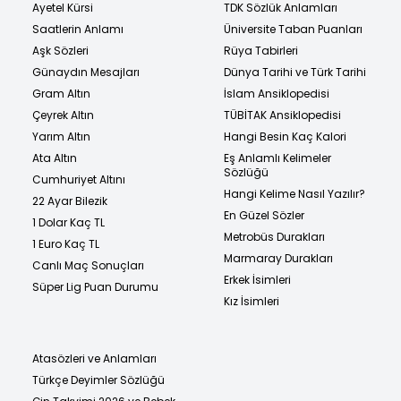
Ayetel Kürsi
TDK Sözlük Anlamları
Saatlerin Anlamı
Üniversite Taban Puanları
Aşk Sözleri
Rüya Tabirleri
Günaydın Mesajları
Dünya Tarihi ve Türk Tarihi
Gram Altın
İslam Ansiklopedisi
Çeyrek Altın
TÜBİTAK Ansiklopedisi
Yarım Altın
Hangi Besin Kaç Kalori
Ata Altın
Eş Anlamlı Kelimeler
Sözlüğü
Cumhuriyet Altını
Hangi Kelime Nasıl Yazılır?
22 Ayar Bilezik
En Güzel Sözler
1 Dolar Kaç TL
Metrobüs Durakları
1 Euro Kaç TL
Marmaray Durakları
Canlı Maç Sonuçları
Erkek İsimleri
Süper Lig Puan Durumu
Kız İsimleri
Atasözleri ve Anlamları
Türkçe Deyimler Sözlüğü