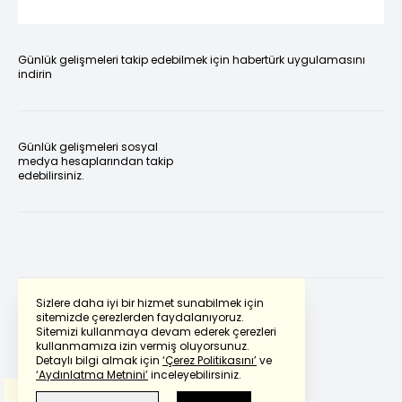
Günlük gelişmeleri takip edebilmek için habertürk uygulamasını
indirin
Günlük gelişmeleri sosyal
medya hesaplarından takip
edebilirsiniz.
Sizlere daha iyi bir hizmet sunabilmek için
sitemizde çerezlerden faydalanıyoruz.
Sitemizi kullanmaya devam ederek çerezleri
Powered by
Translate
kullanmamıza izin vermiş oluyorsunuz.
Detaylı bilgi almak için
‘Çerez Politikasını’
ve
‘Aydınlatma Metnini’
inceleyebilirsiniz.
Bu çeviride
Google Translete
kullanılmıştır.