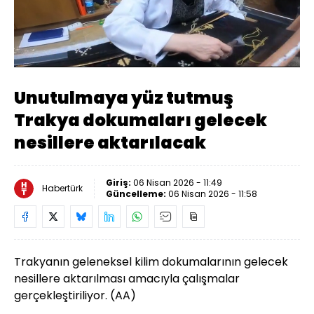
Yüklendi
:
17.60%
Sesi
Oynatma
480
Aç
Hızı
Unutulmaya yüz tutmuş
Trakya dokumaları gelecek
nesillere aktarılacak
Giriş:
06 Nisan 2026 - 11:49
Habertürk
Güncelleme:
06 Nisan 2026 - 11:58
Trakyanın geleneksel kilim dokumalarının gelecek
nesillere aktarılması amacıyla çalışmalar
gerçekleştiriliyor. (AA)