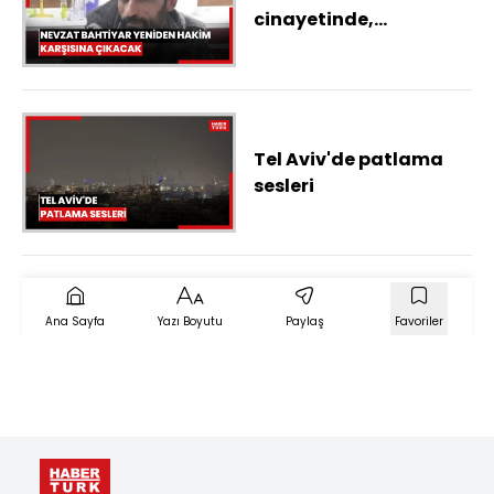
cinayetinde,
Yargıtay'ın kararı
sonrası Nevzat
Bahtiyar yeniden
hakim karşısına
çıkacak
Tel Aviv'de patlama
sesleri
Ana Sayfa
Yazı Boyutu
Paylaş
Favoriler