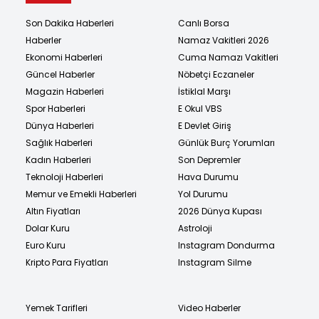
Son Dakika Haberleri
Canlı Borsa
Haberler
Namaz Vakitleri 2026
Ekonomi Haberleri
Cuma Namazı Vakitleri
Güncel Haberler
Nöbetçi Eczaneler
Magazin Haberleri
İstiklal Marşı
Spor Haberleri
E Okul VBS
Dünya Haberleri
E Devlet Giriş
Sağlık Haberleri
Günlük Burç Yorumları
Kadın Haberleri
Son Depremler
Teknoloji Haberleri
Hava Durumu
Memur ve Emekli Haberleri
Yol Durumu
Altın Fiyatları
2026 Dünya Kupası
Dolar Kuru
Astroloji
Euro Kuru
Instagram Dondurma
Kripto Para Fiyatları
Instagram Silme
Yemek Tarifleri
Video Haberler