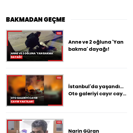
BAKMADAN GEÇME
Anne ve 2 oğluna 'Yan
bakma' dayağı!
İstanbul'da yaşandı...
Oto galeriyi cayır cayır
yaktılar!
Narin Güran