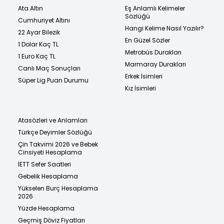
Ata Altın
Eş Anlamlı Kelimeler
Sözlüğü
Cumhuriyet Altını
Hangi Kelime Nasıl Yazılır?
22 Ayar Bilezik
En Güzel Sözler
1 Dolar Kaç TL
Metrobüs Durakları
1 Euro Kaç TL
Marmaray Durakları
Canlı Maç Sonuçları
Erkek İsimleri
Süper Lig Puan Durumu
Kız İsimleri
Atasözleri ve Anlamları
Türkçe Deyimler Sözlüğü
Çin Takvimi 2026 ve Bebek
Cinsiyeti Hesaplama
İETT Sefer Saatleri
Gebelik Hesaplama
Yükselen Burç Hesaplama
2026
Yüzde Hesaplama
Geçmiş Döviz Fiyatları