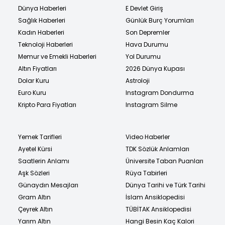
Dünya Haberleri
E Devlet Giriş
Sağlık Haberleri
Günlük Burç Yorumları
Kadın Haberleri
Son Depremler
Teknoloji Haberleri
Hava Durumu
Memur ve Emekli Haberleri
Yol Durumu
Altın Fiyatları
2026 Dünya Kupası
Dolar Kuru
Astroloji
Euro Kuru
Instagram Dondurma
Kripto Para Fiyatları
Instagram Silme
Yemek Tarifleri
Video Haberler
Ayetel Kürsi
TDK Sözlük Anlamları
Saatlerin Anlamı
Üniversite Taban Puanları
Aşk Sözleri
Rüya Tabirleri
Günaydın Mesajları
Dünya Tarihi ve Türk Tarihi
Gram Altın
İslam Ansiklopedisi
Çeyrek Altın
TÜBİTAK Ansiklopedisi
Yarım Altın
Hangi Besin Kaç Kalori