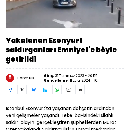
Yüklendi
:
100.00%
Sesi
Oynatma
Aç
Hızı
Yakalanan Esenyurt
saldırganları Emniyet'e böyle
getirildi
Giriş:
31 Temmuz 2023 - 20:55
Habertürk
Güncelleme:
11 Eylül 2024 - 10:11
İstanbul Esenyurt'ta yaşanan dehşetin ardından
yeni gelişmeler yaşandı. Tekel bayisindeki silahlı
saldırı olayını gerçekleştiren şüphelilerden Murat
Özer yakalandı. Saldırıya ilişkin sosyal medyadan