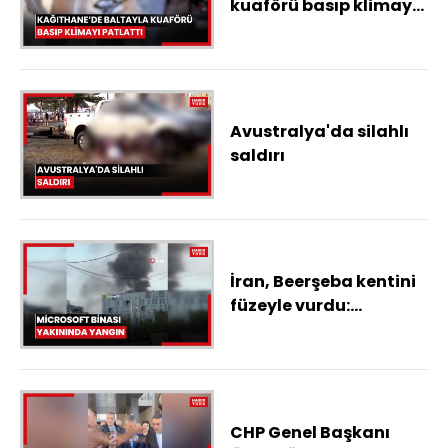
kuaförü basıp klimayı
patlattı: 'Beni
öldüreceğini söyledi'
Avustralya'da silahlı
saldırı
İran, Beerşeba kentini
füzeyle vurdu:
Microsoft binası
yakınında yangın
CHP Genel Başkanı