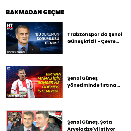
BAKMADAN GEÇME
Trabzonspor'da Şenol
Güneş krizi! - Çevre
Kontrolü
Şenol Güneş
yönetiminde fırtına
transferde düğmeye
bastı - Nokta Transfer
Şenol Güneş, Şota
Arveladze'yi istiyor