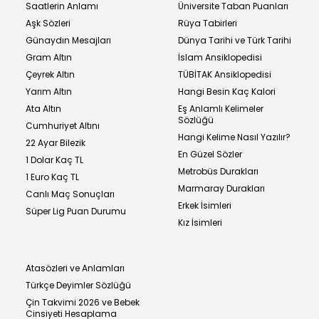
Saatlerin Anlamı
Üniversite Taban Puanları
Aşk Sözleri
Rüya Tabirleri
Günaydın Mesajları
Dünya Tarihi ve Türk Tarihi
Gram Altın
İslam Ansiklopedisi
Çeyrek Altın
TÜBİTAK Ansiklopedisi
Yarım Altın
Hangi Besin Kaç Kalori
Ata Altın
Eş Anlamlı Kelimeler
Sözlüğü
Cumhuriyet Altını
Hangi Kelime Nasıl Yazılır?
22 Ayar Bilezik
En Güzel Sözler
1 Dolar Kaç TL
Metrobüs Durakları
1 Euro Kaç TL
Marmaray Durakları
Canlı Maç Sonuçları
Erkek İsimleri
Süper Lig Puan Durumu
Kız İsimleri
Atasözleri ve Anlamları
Türkçe Deyimler Sözlüğü
Çin Takvimi 2026 ve Bebek
Cinsiyeti Hesaplama