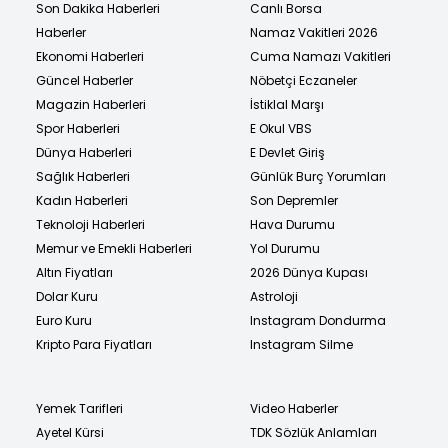
Son Dakika Haberleri
Canlı Borsa
Haberler
Namaz Vakitleri 2026
Ekonomi Haberleri
Cuma Namazı Vakitleri
Güncel Haberler
Nöbetçi Eczaneler
Magazin Haberleri
İstiklal Marşı
Spor Haberleri
E Okul VBS
Dünya Haberleri
E Devlet Giriş
Sağlık Haberleri
Günlük Burç Yorumları
Kadın Haberleri
Son Depremler
Teknoloji Haberleri
Hava Durumu
Memur ve Emekli Haberleri
Yol Durumu
Altın Fiyatları
2026 Dünya Kupası
Dolar Kuru
Astroloji
Euro Kuru
Instagram Dondurma
Kripto Para Fiyatları
Instagram Silme
Yemek Tarifleri
Video Haberler
Ayetel Kürsi
TDK Sözlük Anlamları