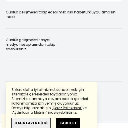
Günlük gelişmeleri takip edebilmek için habertürk uygulamasını
indirin
Günlük gelişmeleri sosyal
medya hesaplarından takip
edebilirsiniz.
Sizlere daha iyi bir hizmet sunabilmek için
sitemizde çerezlerden faydalanıyoruz.
Sitemizi kullanmaya devam ederek çerezleri
Powered by
Translate
kullanmamıza izin vermiş oluyorsunuz.
Detaylı bilgi almak için
‘Çerez Politikasını’
ve
‘Aydınlatma Metnini’
inceleyebilirsiniz.
Bu çeviride
Google Translete
kullanılmıştır.
Anlam ve çeviri hatalarından
haberturk.com
DAHA FAZLA BİLGİ
KABUL ET
sorumlu değildir.