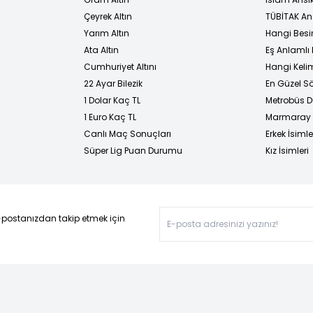
Çeyrek Altın
TÜBİTAK An
Yarım Altın
Hangi Besi
Ata Altın
Eş Anlamlı 
Cumhuriyet Altını
Hangi Kelim
22 Ayar Bilezik
En Güzel Sö
1 Dolar Kaç TL
Metrobüs D
1 Euro Kaç TL
Marmaray D
Canlı Maç Sonuçları
Erkek İsimle
Süper Lig Puan Durumu
Kız İsimleri
-postanızdan takip etmek için