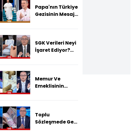
Papa'nın Türkiye
Gezisinin Mesajı
Ne?
SGK Verileri Neyi
İşaret Ediyor?
Kayıt Dışı
İstihdam Nasıl
Önlenir?
Memur Ve
Emeklisinin
Zammı Ne
Olacak?
Toplu
Sözleşmede Geri
Adım! 600 Bin