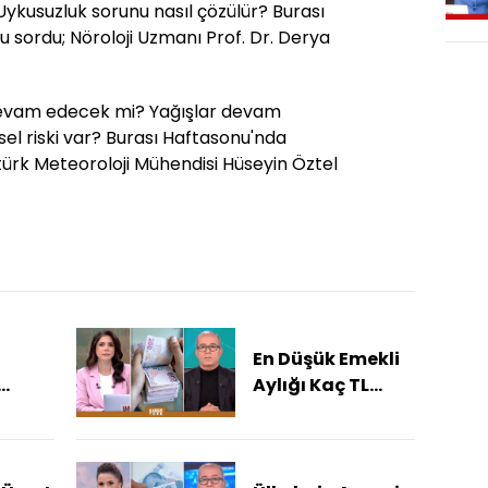
 Uykusuzluk sorunu nasıl çözülür? Burası
 sordu; Nöroloji Uzmanı Prof. Dr. Derya
 devam edecek mi? Yağışlar devam
sel riski var? Burası Haftasonu'nda
ürk Meteoroloji Mühendisi Hüseyin Öztel
En Düşük Emekli
Aylığı Kaç TL
 Memur
Olacak?
Zammı