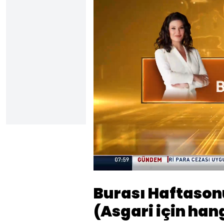
Yüklendi
:
0.55%
Sesi
Aç
Burası Haftasonu
(Asgari için ha