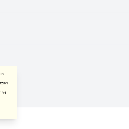
çin
zleri
’
ve