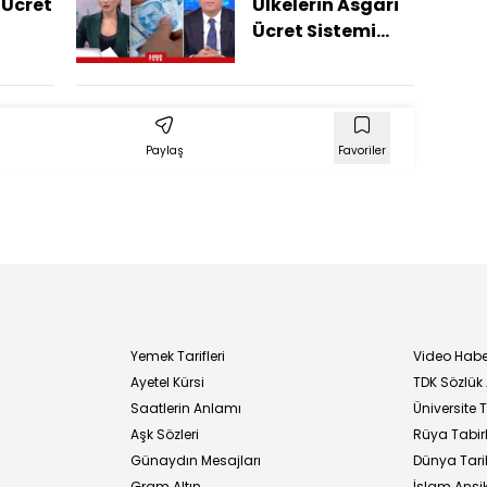
 Ücret
Ülkelerin Asgari
Ücret Sistemi
Nasıl?
Paylaş
Favoriler
Yemek Tarifleri
Video Habe
Ayetel Kürsi
TDK Sözlük
i
Saatlerin Anlamı
Üniversite
Aşk Sözleri
Rüya Tabirl
Günaydın Mesajları
Dünya Tarih
Gram Altın
İslam Ansi