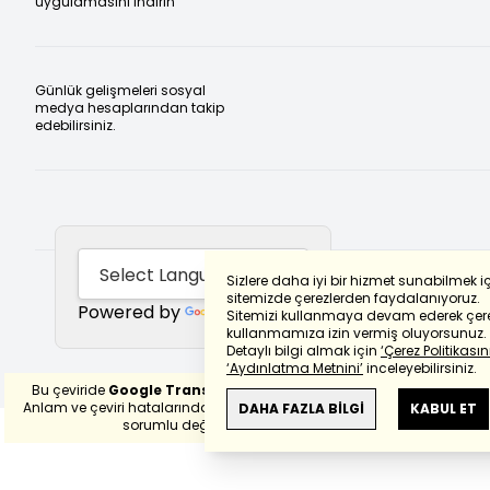
uygulamasını indirin
Günlük gelişmeleri sosyal
medya hesaplarından takip
edebilirsiniz.
Sizlere daha iyi bir hizmet sunabilmek i
sitemizde çerezlerden faydalanıyoruz.
Powered by
Translate
Sitemizi kullanmaya devam ederek çere
kullanmamıza izin vermiş oluyorsunuz.
Detaylı bilgi almak için
‘Çerez Politikasını
‘Aydınlatma Metnini’
inceleyebilirsiniz.
Bu çeviride
Google Translete
kullanılmıştır.
Anlam ve çeviri hatalarından
haberturk.com
DAHA FAZLA BİLGİ
KABUL ET
sorumlu değildir.