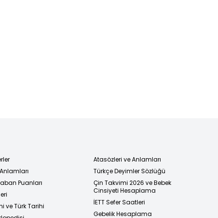
rler
Atasözleri ve Anlamları
 Anlamları
Türkçe Deyimler Sözlüğü
 Taban Puanları
Çin Takvimi 2026 ve Bebek
Cinsiyeti Hesaplama
eri
İETT Sefer Saatleri
i ve Türk Tarihi
Gebelik Hesaplama
klopedisi