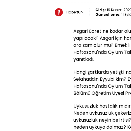
Giriş:
19 Kasım 2023
Habertürk
Güncelleme:
11 Eyl
Asgari ücret ne kadar ol
yapılacak? Asgari için h
ara zam olur mu? Emekli
Haftasonu'nda Oylum Tal
yanıtladı.
Hangi şartlarda yetişti, 
Selahaddin Eyyubi kim? Ey
Haftasonu'nda Oylum Talu 
Bölümü Öğretim Üyesi Pro
Uykusuzluk hastalık mıdı
Neden uykusuzluk çekeriz?
uykusuzluk neyin belirti
neden uykuya dalmaz? Kal