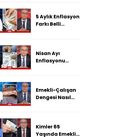
Kamu İşçisi Ne
Olacak?
5 Aylık Enflasyon
Farkı Belli
Olacak! Memur
Ve Emekli Ne
Kadar Zam
Nisan Ayı
Alacak?
Enflasyonu
Açıklandı...
Memur Ve Emekli
Zam Farkı Ne
Emekli-Çalışan
Kadar Olur?
Dengesi Nasıl
Bozuldu?
Kimler 65
Yaşında Emekli