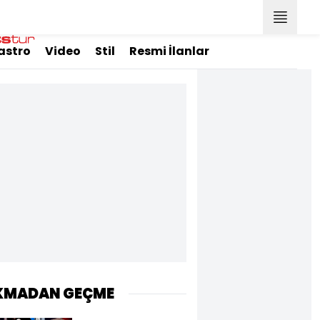
astro
Video
Stil
Resmi İlanlar
KMADAN GEÇME