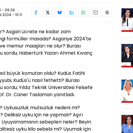
 - 09:29
ül 2024 - 10:11
ur? Asgari ücrete ne kadar zam
angi formüller masada? Asgariye 2024'te
 ve memur maaşları ne olur? Burası
u sordu; Habertürk Yazarı Ahmet Kıvanç
nasıl büyük komutan oldu? Kudüs Fatihi
yubi, Kudüs'ü nasıl fethetti? Burası
sordu; Yıldız Teknik Üniversitesi Felsefe
f. Dr. Caner Taslaman yanıtladı.
r? Uykusuzluk mutsuzluk nedeni mi?
 Deliksiz uyku için ne yapmalı? Aşırı
si? Uyuyamamanın sebepleri neler? Beyin
itesiz uyku kilo sebebi mi? Uyumak için