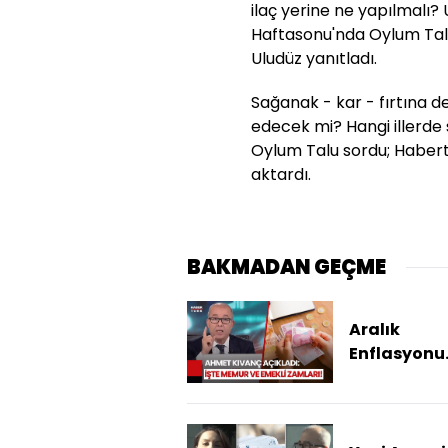
ilaç yerine ne yapılmalı?
Haftasonu'nda Oylum Talu
Uludüz yanıtladı.
Sağanak - kar - fırtına
edecek mi? Hangi illerde 
Oylum Talu sordu; Habert
aktardı.
BAKMADAN GEÇME
Aralık
Enflasyonu
Açıklandı:
Ve Emekli 
Belli Oldu