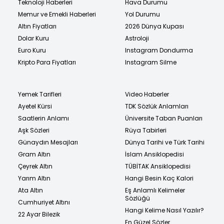
Teknoloji Haberleri
Hava Durumu
Memur ve Emekli Haberleri
Yol Durumu
Altın Fiyatları
2026 Dünya Kupası
Dolar Kuru
Astroloji
Euro Kuru
Instagram Dondurma
Kripto Para Fiyatları
Instagram Silme
Yemek Tarifleri
Video Haberler
Ayetel Kürsi
TDK Sözlük Anlamları
Saatlerin Anlamı
Üniversite Taban Puanları
Aşk Sözleri
Rüya Tabirleri
Günaydın Mesajları
Dünya Tarihi ve Türk Tarihi
Gram Altın
İslam Ansiklopedisi
Çeyrek Altın
TÜBİTAK Ansiklopedisi
Yarım Altın
Hangi Besin Kaç Kalori
Ata Altın
Eş Anlamlı Kelimeler
Sözlüğü
Cumhuriyet Altını
Hangi Kelime Nasıl Yazılır?
22 Ayar Bilezik
En Güzel Sözler