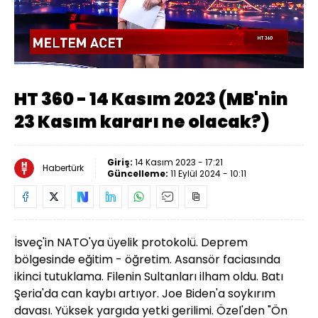
Yüklendi
:
0.75%
Sesi
Oynatma
Aç
Hızı
HT 360 - 14 Kasım 2023 (MB'nin
23 Kasım kararı ne olacak?)
Giriş:
14 Kasım 2023 - 17:21
Habertürk
Güncelleme:
11 Eylül 2024 - 10:11
İsveç'in NATO'ya üyelik protokolü. Deprem
bölgesinde eğitim - öğretim. Asansör faciasında
ikinci tutuklama. Filenin Sultanları ilham oldu. Batı
Şeria'da can kaybı artıyor. Joe Biden'a soykırım
davası. Yüksek yargıda yetki gerilimi. Özel'den "Ön