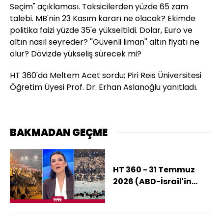
Seçim" açıklaması. Taksicilerden yüzde 65 zam
talebi. MB'nin 23 Kasım kararı ne olacak? Ekimde
politika faizi yüzde 35'e yükseltildi. Dolar, Euro ve
altın nasıl seyreder? ''Güvenli liman'' altın fiyatı ne
olur? Dövizde yükseliş sürecek mi?
HT 360'da Meltem Acet sordu; Piri Reis Üniversitesi
Öğretim Üyesi Prof. Dr. Erhan Aslanoğlu yanıtladı.
BAKMADAN GEÇME
HT 360 - 31 Temmuz
2026 (ABD-İsrail'in
Yeni Hedefi İspanya
Mı?)