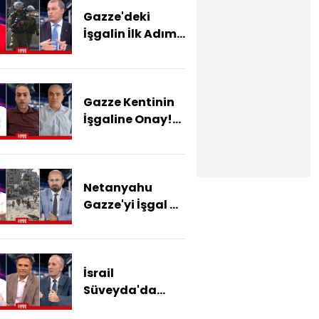
Gazze'deki
İşgalin İlk Adımı:
Sürgün!
Gazze'de
Bundan Sonra
Gazze Kentinin
Ne Olacak?
İşgaline Onay!
İsrail'e Kim Dur
Diyecek?
Netanyahu
Gazze'yi İşgal Mi
Edecek?
İsrail
Süveyda'da
Dürzi - Arap