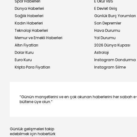
Spor Haberleri
E Okul VBS
Dünya Haberleri
E Devlet Giriş
Sağlık Haberleri
Günlük Burç Yorumları
Kadın Haberleri
Son Depremler
Teknoloji Haberleri
Hava Durumu
Memur ve Emekli Haberleri
Yol Durumu
Altın Fiyatları
2026 Dünya Kupası
Dolar Kuru
Astroloji
Euro Kuru
Instagram Dondurma
Kripto Para Fiyatları
Instagram Silme
“Günün manşetlerini ve en çok okunan haberlerini her sabah e
bültene üye olun.”
Günlük gelişmeleri takip
edebilmek için habertürk