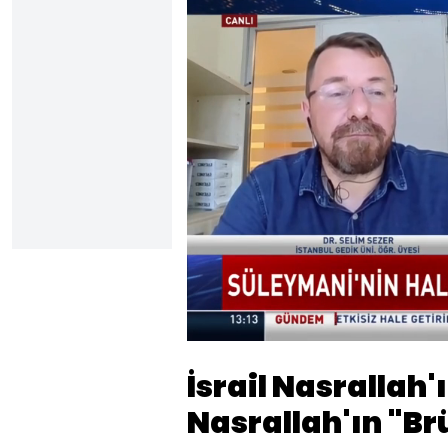
Yüklendi
:
9.86%
Sesi
Aç
İsrail Nasrallah'
Nasrallah'ın "Br