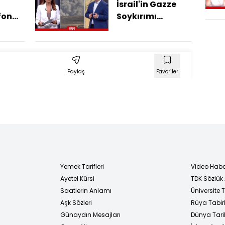
n
İsrail'in Gazze
fon
Soykırımı
nı
Sürüyor... Siviller
Buldu?
Hedefte Mi?
Paylaş
Favoriler
Yemek Tarifleri
Video Habe
Ayetel Kürsi
TDK Sözlük
i
Saatlerin Anlamı
Üniversite
Aşk Sözleri
Rüya Tabirl
Günaydın Mesajları
Dünya Tarih