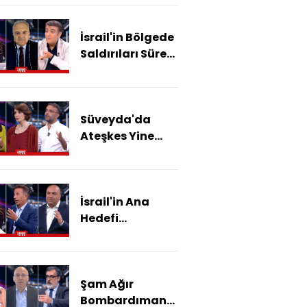
Çatışmasını Mı
Körüklüyor?
İsrail'in Bölgede
Saldırıları Sürer
Mi, Sonuçları Ne
Olur?
Süveyda'da
Ateşkes Yine
Bozuldu! Dürzi -
Arap Çatışması
Nasıl Bitecek?
İsrail'in Ana
Hedefi
Genişlemek Mi?
Şam Ağır
Bombardıman