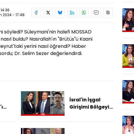
 14:36
im 2024 - 17:48
 mi söyledi? Süleymani'nin halefi MOSSAD
ı nasıl buldu? Nasrallah'ın "Brütüs"ü Kaani
 Beyrut'taki yerini nasıl öğrendi? Haber
ordu; Dr. Selim Sezer değerlendirdi.
İsral'in İşgal
'ı
Girişimi Bölgeyi
a
Nasıl Etkiler?
n