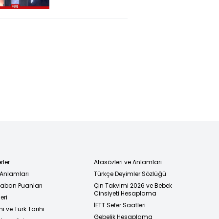
Altında! İsrail,
Suriye'de Geri
Adım Atacak
Mı?
rler
Atasözleri ve Anlamları
 Anlamları
Türkçe Deyimler Sözlüğü
 Taban Puanları
Çin Takvimi 2026 ve Bebek
Cinsiyeti Hesaplama
eri
İETT Sefer Saatleri
i ve Türk Tarihi
Gebelik Hesaplama