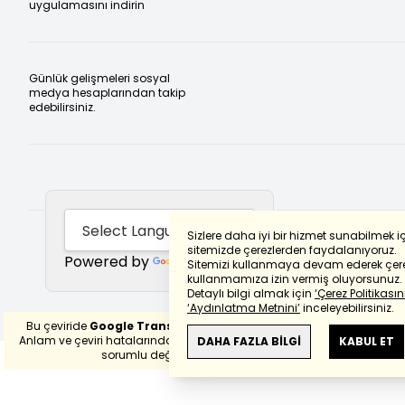
uygulamasını indirin
Günlük gelişmeleri sosyal
medya hesaplarından takip
edebilirsiniz.
Sizlere daha iyi bir hizmet sunabilmek i
sitemizde çerezlerden faydalanıyoruz.
Powered by
Translate
Sitemizi kullanmaya devam ederek çere
kullanmamıza izin vermiş oluyorsunuz.
Detaylı bilgi almak için
‘Çerez Politikasını
‘Aydınlatma Metnini’
inceleyebilirsiniz.
Bu çeviride
Google Translete
kullanılmıştır.
Anlam ve çeviri hatalarından
haberturk.com
DAHA FAZLA BİLGİ
KABUL ET
sorumlu değildir.