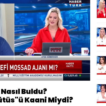
Oynatma
Hızı
ı Nasıl Buldu?
ütüs"ü Kaani Miydi?