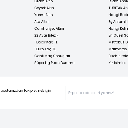
Gram Altın
İslam Ansi
Çeyrek Altın
TÜBİTAK An
Yarım Altın
Hangi Besi
Ata Altın
Eş Anlamlı 
Cumhuriyet Altını
Hangi Kelim
22 Ayar Bilezik
En Güzel Sö
1 Dolar Kaç TL
Metrobüs D
1 Euro Kaç TL
Marmaray D
Canlı Maç Sonuçları
Erkek İsimle
Süper Lig Puan Durumu
Kız İsimleri
-postanızdan takip etmek için