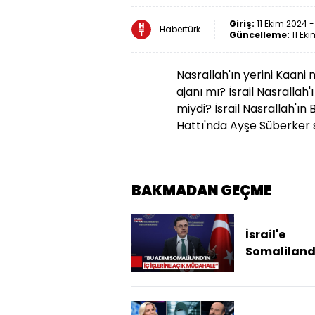
Giriş:
11 Ekim 2024 -
Habertürk
Güncelleme:
11 Ek
Nasrallah'ın yerini Kaani
ajanı mı? İsrail Nasrallah'
miydi? İsrail Nasrallah'ın
Hattı'nda Ayşe Süberker s
BAKMADAN GEÇME
İsrail'e
Somaliland
Tanımasın
Türkiye'de
Tepki!