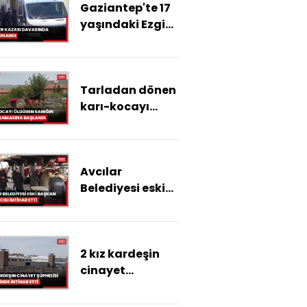
Gaziantep'te 17
yaşındaki Ezgi
Alya'nın öldüğü
scooter kazası
davasında
Tarladan dönen
karar onandı
karı-kocayı
öldüren sanığın
yargılanmasına
başlandı
Avcılar
Belediyesi eski
başkan
yardımcısı
intihar etti
2 kız kardeşin
cinayet
şüphelisi
cezaevinde