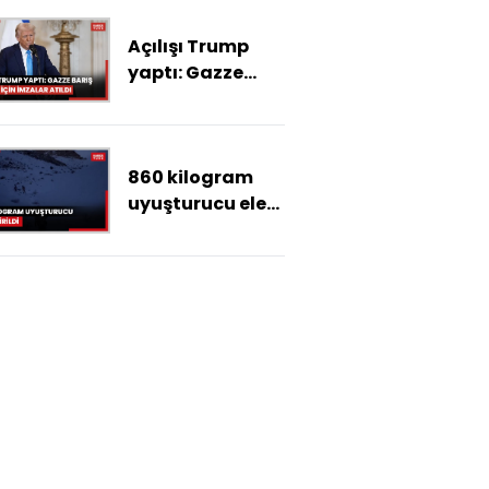
intihar etti
Açılışı Trump
yaptı: Gazze
Barış Kurulu için
imzalar atıldı
860 kilogram
uyuşturucu ele
geçirildi