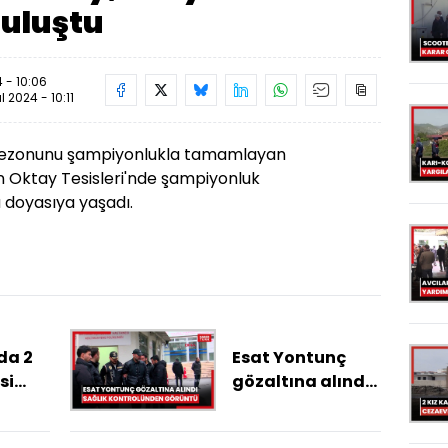
buluştu
 - 10:06
ül 2024 - 10:11
 sezonunu şampiyonlukla tamamlayan
n Oktay Tesisleri'nde şampiyonluk
 doyasıya yaşadı.
da 2
Esat Yontunç
si
gözaltına alındı /
elli
Sağlık
aber
kontrolünden