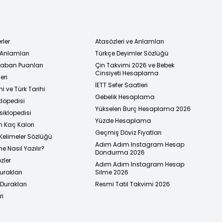
rler
Atasözleri ve Anlamları
 Anlamları
Türkçe Deyimler Sözlüğü
 Taban Puanları
Çin Takvimi 2026 ve Bebek
Cinsiyeti Hesaplama
eri
İETT Sefer Saatleri
i ve Türk Tarihi
Gebelik Hesaplama
klopedisi
Yükselen Burç Hesaplama 2026
siklopedisi
Yüzde Hesaplama
n Kaç Kalori
Geçmiş Döviz Fiyatları
Kelimeler Sözlüğü
Adım Adım Instagram Hesap
e Nasıl Yazılır?
Dondurma 2026
zler
Adım Adım Instagram Hesap
urakları
Silme 2026
urakları
Resmi Tatil Takvimi 2026
ri