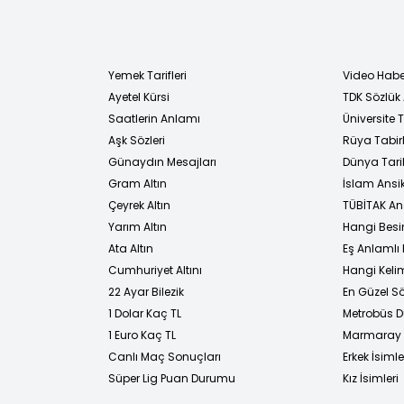
Yemek Tarifleri
Video Habe
Ayetel Kürsi
TDK Sözlük
i
Saatlerin Anlamı
Üniversite
Aşk Sözleri
Rüya Tabirl
Günaydın Mesajları
Dünya Tarih
Gram Altın
İslam Ansi
Çeyrek Altın
TÜBİTAK An
Yarım Altın
Hangi Besi
Ata Altın
Eş Anlamlı 
Cumhuriyet Altını
Hangi Kelim
22 Ayar Bilezik
En Güzel Sö
1 Dolar Kaç TL
Metrobüs D
1 Euro Kaç TL
Marmaray D
Canlı Maç Sonuçları
Erkek İsimle
Süper Lig Puan Durumu
Kız İsimleri