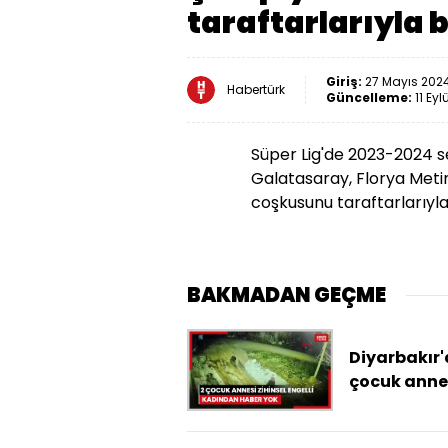
taraftarlarıyla 
Giriş:
27 Mayıs 2024
Habertürk
Güncelleme:
11 Eyl
Süper Lig'de 2023-2024
Galatasaray, Florya Meti
coşkusunu taraftarlarıyla
BAKMADAN GEÇME
Diyarbakır'
çocuk anne
zihinsel eng
kadından h