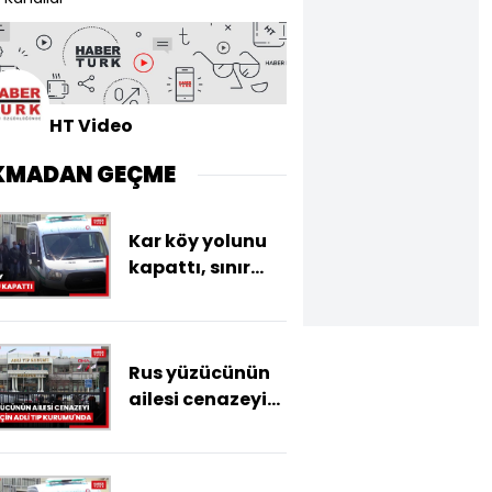
HT Video
KMADAN GEÇME
Kar köy yolunu
kapattı, sınır
protokolüyle
Gürcistan
üzerinden
Rus yüzücünün
hastaneye
ailesi cenazeyi
ulaştırıldı
almak için Adli
Tıp Kurumu'nda