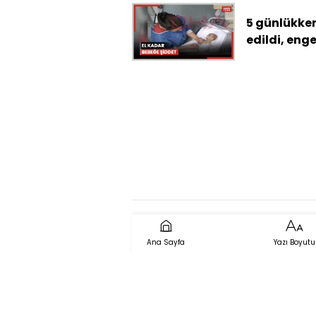
yok
5 günlükke
edildi, enge
kaldı!
Ana Sayfa
Yazı Boyutu