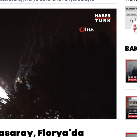
BA
Oynatma
1080
Hızı
saray, Florya'da