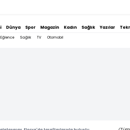
i
Dünya
Spor
Magazin
Kadın
Sağlık
Yazılar
Tekn
Eğlence
Sağlık
TV
Otomobil
Tüm 
latasaray, Florya'da taraftarlarıyla buluştu