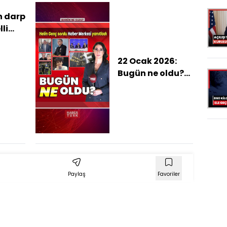
görüntü
n darp
lli
22 Ocak 2026:
Bugün ne oldu?
İşte günün öne
çıkan haberleri
Paylaş
Favoriler