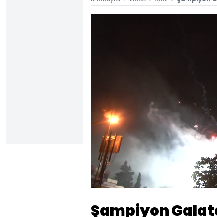
Yüklendi
:
8.86%
Sesi
Aç
Şampiyon Galata