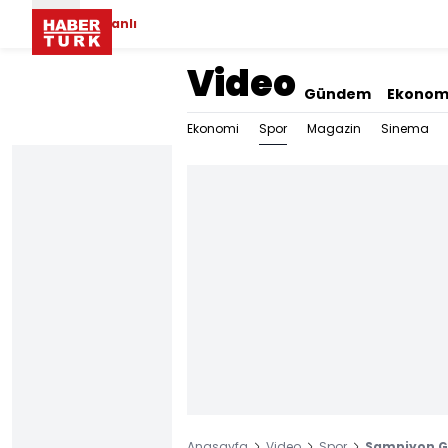
Canlı
Video
Gündem
Ekonom
Spor
Ekonomi
Magazin
Sinema
Anasayfa
Video
Spor
Şampiyon Ga