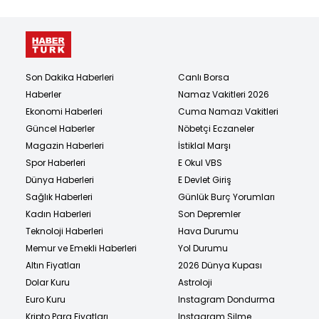
Son Dakika Haberleri
Canlı Borsa
Haberler
Namaz Vakitleri 2026
Ekonomi Haberleri
Cuma Namazı Vakitleri
Güncel Haberler
Nöbetçi Eczaneler
Magazin Haberleri
İstiklal Marşı
Spor Haberleri
E Okul VBS
Dünya Haberleri
E Devlet Giriş
Sağlık Haberleri
Günlük Burç Yorumları
Kadın Haberleri
Son Depremler
Teknoloji Haberleri
Hava Durumu
Memur ve Emekli Haberleri
Yol Durumu
Altın Fiyatları
2026 Dünya Kupası
Dolar Kuru
Astroloji
Euro Kuru
Instagram Dondurma
Kripto Para Fiyatları
Instagram Silme