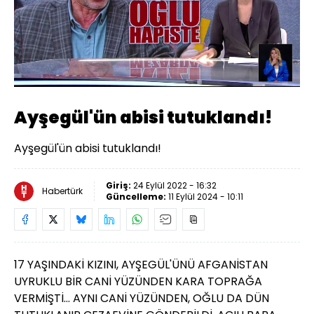
Yüklendi
:
27.85%
Sesi
Oynatma
480
Aç
Hızı
Ayşegül'ün abisi tutuklandı!
Ayşegül'ün abisi tutuklandı!
Giriş:
24 Eylül 2022 - 16:32
Habertürk
Güncelleme:
11 Eylül 2024 - 10:11
17 YAŞINDAKİ KIZINI, AYŞEGÜL'ÜNÜ AFGANİSTAN
UYRUKLU BİR CANİ YÜZÜNDEN KARA TOPRAĞA
VERMİŞTİ... AYNI CANİ YÜZÜNDEN, OĞLU DA DÜN