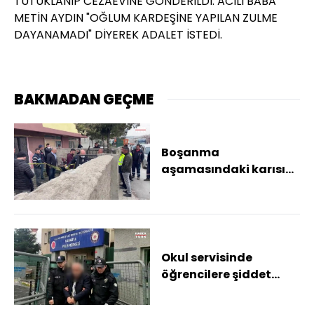
TUTUKLANIP CEZAEVİNE GÖNDERİLDİ. ACILI BABA
METİN AYDIN "OĞLUM KARDEŞİNE YAPILAN ZULME
DAYANAMADI" DİYEREK ADALET İSTEDİ.
BAKMADAN GEÇME
Boşanma
aşamasındaki karısını
öldürdü,
kayınvalidesini
yaraladı!
Okul servisinde
öğrencilere şiddet
uygulayan servis
şoförü tutuklandı