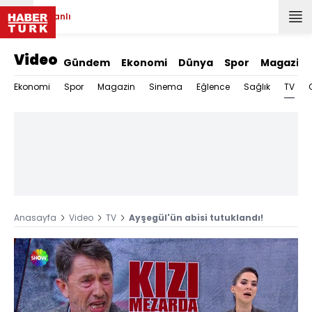
Canlı
Video
Gündem
Ekonomi
Dünya
Spor
Magazin
TV
Ekonomi
Spor
Magazin
Sinema
Eğlence
Sağlık
Anasayfa
Video
TV
Ayşegül'ün abisi tutuklandı!