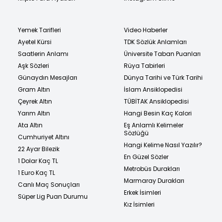
Yemek Tarifleri
Video Haberler
Ayetel Kürsi
TDK Sözlük Anlamları
Saatlerin Anlamı
Üniversite Taban Puanları
Aşk Sözleri
Rüya Tabirleri
Günaydın Mesajları
Dünya Tarihi ve Türk Tarihi
Gram Altın
İslam Ansiklopedisi
Çeyrek Altın
TÜBİTAK Ansiklopedisi
Yarım Altın
Hangi Besin Kaç Kalori
Ata Altın
Eş Anlamlı Kelimeler
Sözlüğü
Cumhuriyet Altını
Hangi Kelime Nasıl Yazılır?
22 Ayar Bilezik
En Güzel Sözler
1 Dolar Kaç TL
Metrobüs Durakları
1 Euro Kaç TL
Marmaray Durakları
Canlı Maç Sonuçları
Erkek İsimleri
Süper Lig Puan Durumu
Kız İsimleri