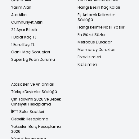
Yarım Altın
Hangi Besin Kaç Kalori
Ata Altın
Eş Anlamlı Kelimeler
Sözlüğü
Cumhuriyet Altını
Hangi Kelime Nasıl Yazılır?
22 Ayar Bilezik
En Güzel Sözler
1 Dolar Kaç TL
Metrobüs Durakları
1 Euro Kaç TL
Marmaray Durakları
Canlı Maç Sonuçları
Erkek İsimleri
Süper Lig Puan Durumu
Kız İsimleri
Atasözleri ve Anlamları
Türkçe Deyimler Sözlüğü
Çin Takvimi 2026 ve Bebek
Cinsiyeti Hesaplama
İETT Sefer Saatleri
Gebelik Hesaplama
Yükselen Burç Hesaplama
2026
Yüzde Hesaplama