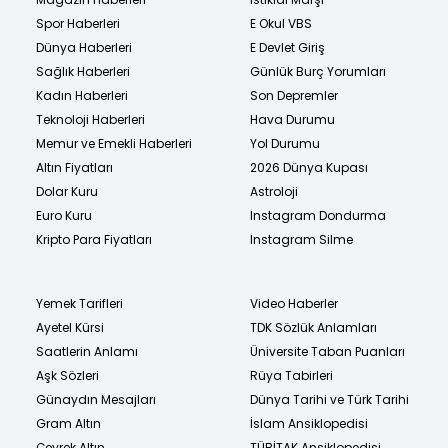
Spor Haberleri
E Okul VBS
Dünya Haberleri
E Devlet Giriş
Sağlık Haberleri
Günlük Burç Yorumları
Kadın Haberleri
Son Depremler
Teknoloji Haberleri
Hava Durumu
Memur ve Emekli Haberleri
Yol Durumu
Altın Fiyatları
2026 Dünya Kupası
Dolar Kuru
Astroloji
Euro Kuru
Instagram Dondurma
Kripto Para Fiyatları
Instagram Silme
Yemek Tarifleri
Video Haberler
Ayetel Kürsi
TDK Sözlük Anlamları
Saatlerin Anlamı
Üniversite Taban Puanları
Aşk Sözleri
Rüya Tabirleri
Günaydın Mesajları
Dünya Tarihi ve Türk Tarihi
Gram Altın
İslam Ansiklopedisi
Çeyrek Altın
TÜBİTAK Ansiklopedisi