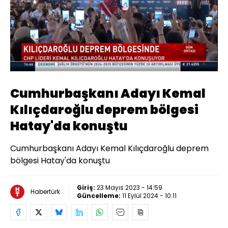
Yüklendi
:
5.97%
Sesi
Oynatma
Aç
Hızı
Cumhurbaşkanı Adayı Kemal
Kılıçdaroğlu deprem bölgesi
Hatay'da konuştu
Cumhurbaşkanı Adayı Kemal Kılıçdaroğlu deprem
bölgesi Hatay'da konuştu
Giriş:
23 Mayıs 2023 - 14:59
Habertürk
Güncelleme:
11 Eylül 2024 - 10:11