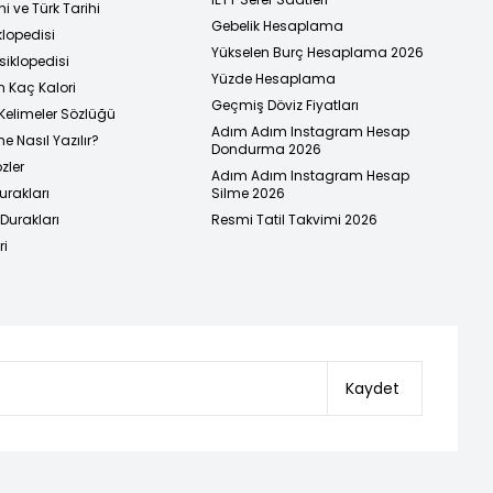
i ve Türk Tarihi
Gebelik Hesaplama
klopedisi
Yükselen Burç Hesaplama 2026
siklopedisi
Yüzde Hesaplama
n Kaç Kalori
Geçmiş Döviz Fiyatları
Kelimeler Sözlüğü
Adım Adım Instagram Hesap
e Nasıl Yazılır?
Dondurma 2026
zler
Adım Adım Instagram Hesap
urakları
Silme 2026
urakları
Resmi Tatil Takvimi 2026
ri
Kaydet