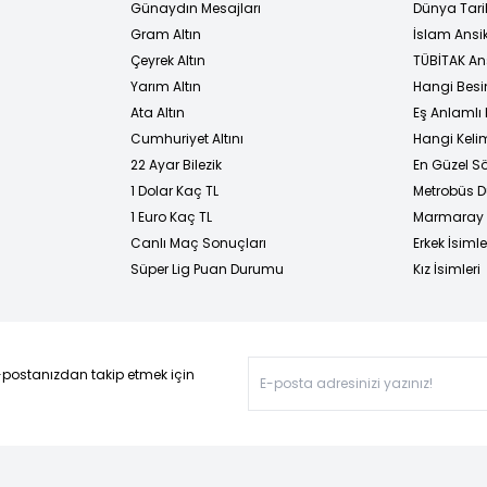
Günaydın Mesajları
Dünya Tarih
Gram Altın
İslam Ansi
Çeyrek Altın
TÜBİTAK An
Yarım Altın
Hangi Besi
Ata Altın
Eş Anlamlı 
Cumhuriyet Altını
Hangi Kelim
22 Ayar Bilezik
En Güzel Sö
1 Dolar Kaç TL
Metrobüs D
1 Euro Kaç TL
Marmaray D
Canlı Maç Sonuçları
Erkek İsimle
Süper Lig Puan Durumu
Kız İsimleri
-postanızdan takip etmek için