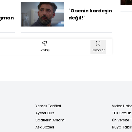
"O senin kardeşin
agman
değil!"
Paylaş
Favoriler
Yemek Tarifleri
Video Habe
Ayetel Kürsi
TDK Sözlük
i
Saatlerin Anlamı
Üniversite
Aşk Sözleri
Rüya Tabirl