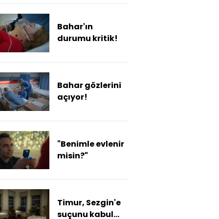
Bahar'ın
durumu kritik!
Bahar gözlerini
açıyor!
"Benimle evlenir
misin?"
Timur, Sezgin'e
suçunu kabul