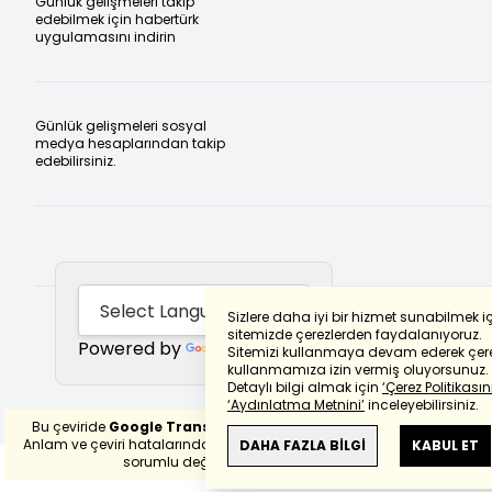
Günlük gelişmeleri takip
edebilmek için habertürk
uygulamasını indirin
Günlük gelişmeleri sosyal
medya hesaplarından takip
edebilirsiniz.
Sizlere daha iyi bir hizmet sunabilmek i
sitemizde çerezlerden faydalanıyoruz.
Powered by
Translate
Sitemizi kullanmaya devam ederek çere
kullanmamıza izin vermiş oluyorsunuz.
Detaylı bilgi almak için
‘Çerez Politikasını
‘Aydınlatma Metnini’
inceleyebilirsiniz.
Bu çeviride
Google Translete
kullanılmıştır.
Anlam ve çeviri hatalarından
haberturk.com
DAHA FAZLA BİLGİ
KABUL ET
sorumlu değildir.