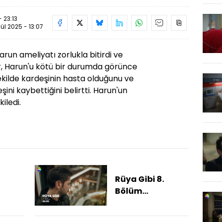
- 23:13
lül 2025 - 13:07
run ameliyatı zorlukla bitirdi ve
har, Harun'u kötü bir durumda görünce
şekilde kardeşinin hasta olduğunu ve
şini kaybettiğini belirtti. Harun'un
iledi.
Rüya Gibi 8.
Bölüm
3.fragman