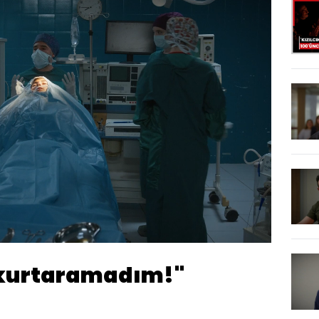
Oynatma
1080
Hızı
 kurtaramadım!"