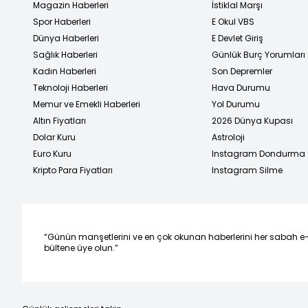
Magazin Haberleri
İstiklal Marşı
Spor Haberleri
E Okul VBS
Dünya Haberleri
E Devlet Giriş
Sağlık Haberleri
Günlük Burç Yorumları
Kadın Haberleri
Son Depremler
Teknoloji Haberleri
Hava Durumu
Memur ve Emekli Haberleri
Yol Durumu
Altın Fiyatları
2026 Dünya Kupası
Dolar Kuru
Astroloji
Euro Kuru
Instagram Dondurma
Kripto Para Fiyatları
Instagram Silme
“Günün manşetlerini ve en çok okunan haberlerini her sabah e
bültene üye olun.”