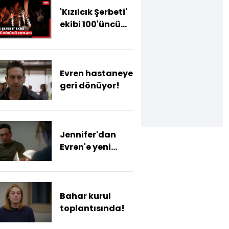
'Kızılcık Şerbeti'
ekibi 100'üncü
bölümü kutladı
Evren hastaneye
geri dönüyor!
Jennifer'dan
Evren'e yeni
görev!
Bahar kurul
toplantısında!