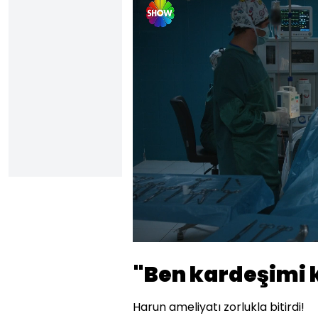
Yüklendi
:
5.74%
Sesi
Aç
"Ben kardeşimi
Harun ameliyatı zorlukla bitirdi!