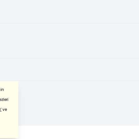
çin
zleri
’
ve