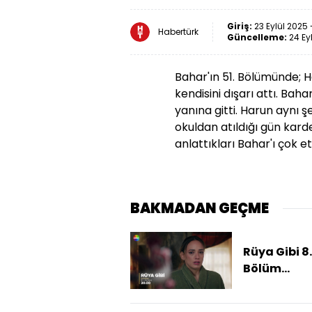
Giriş:
23 Eylül 2025 
Habertürk
Güncelleme:
24 Ey
Bahar'ın 51. Bölümünde; Ha
kendisini dışarı attı. Ba
yanına gitti. Harun aynı 
okuldan atıldığı gün karde
anlattıkları Bahar'ı çok etk
BAKMADAN GEÇME
Rüya Gibi 8.
Bölüm
2.fragman