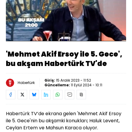
Yüklendi
:
83.55%
Sesi
Oynatma
Aç
Hızı
'Mehmet Akif Ersoy ile 5. Gece',
bu akşam Habertürk TV'de
Giriş:
15 Aralık 2023 - 11:52
Habertürk
Güncelleme:
11 Eylül 2024 - 10:11
Habertürk TV’de ekrana gelen 'Mehmet Akif Ersoy
ile 5. Gece'nin bu akşamki konukları; Haluk Levent,
Ceylan Ertem ve Mahsun Karaca oluyor.