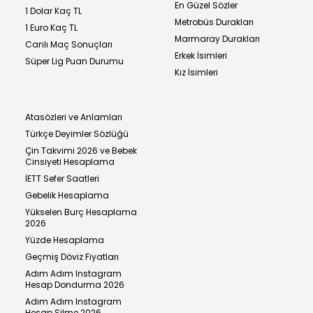
En Güzel Sözler
1 Dolar Kaç TL
Metrobüs Durakları
1 Euro Kaç TL
Marmaray Durakları
Canlı Maç Sonuçları
Erkek İsimleri
Süper Lig Puan Durumu
Kız İsimleri
Atasözleri ve Anlamları
Türkçe Deyimler Sözlüğü
Çin Takvimi 2026 ve Bebek
Cinsiyeti Hesaplama
İETT Sefer Saatleri
Gebelik Hesaplama
Yükselen Burç Hesaplama
2026
Yüzde Hesaplama
Geçmiş Döviz Fiyatları
Adım Adım Instagram
Hesap Dondurma 2026
Adım Adım Instagram
Hesap Silme 2026