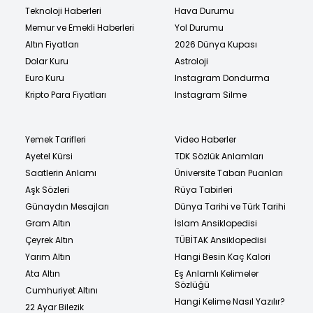
Teknoloji Haberleri
Hava Durumu
Memur ve Emekli Haberleri
Yol Durumu
Altın Fiyatları
2026 Dünya Kupası
Dolar Kuru
Astroloji
Euro Kuru
Instagram Dondurma
Kripto Para Fiyatları
Instagram Silme
Yemek Tarifleri
Video Haberler
Ayetel Kürsi
TDK Sözlük Anlamları
Saatlerin Anlamı
Üniversite Taban Puanları
Aşk Sözleri
Rüya Tabirleri
Günaydın Mesajları
Dünya Tarihi ve Türk Tarihi
Gram Altın
İslam Ansiklopedisi
Çeyrek Altın
TÜBİTAK Ansiklopedisi
Yarım Altın
Hangi Besin Kaç Kalori
Ata Altın
Eş Anlamlı Kelimeler
Sözlüğü
Cumhuriyet Altını
Hangi Kelime Nasıl Yazılır?
22 Ayar Bilezik