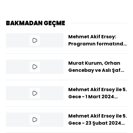
BAKMADAN GEÇME
Mehmet Akif Ersoy:
Programın formatında
siyaset yok
Murat Kurum, Orhan
Gencebay ve Aslı Şafak
Nedir Ne Değildir
programına konuk
Mehmet Akif Ersoy ile 5.
oldu
Gece - 1 Mart 2024
(Zara & Eypio & Necip
Memili)
Mehmet Akif Ersoy ile 5.
Gece - 23 Şubat 2024
(Işın Karaca & Hakan