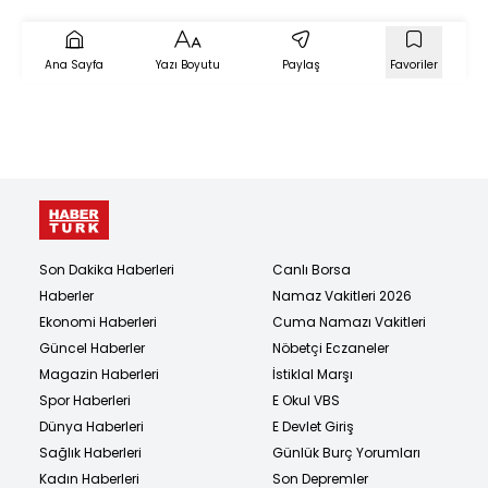
Yılmaz & Ebru
Cündübeyoğlu & Altan
Erkekli)
Ana Sayfa
Yazı Boyutu
Paylaş
Favoriler
Son Dakika Haberleri
Canlı Borsa
Haberler
Namaz Vakitleri 2026
Ekonomi Haberleri
Cuma Namazı Vakitleri
Güncel Haberler
Nöbetçi Eczaneler
Magazin Haberleri
İstiklal Marşı
Spor Haberleri
E Okul VBS
Dünya Haberleri
E Devlet Giriş
Sağlık Haberleri
Günlük Burç Yorumları
Kadın Haberleri
Son Depremler