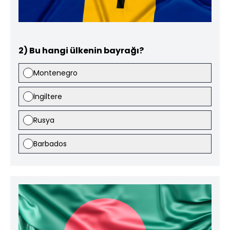
2) Bu hangi ülkenin bayrağı?
Montenegro
İngiltere
Rusya
Barbados