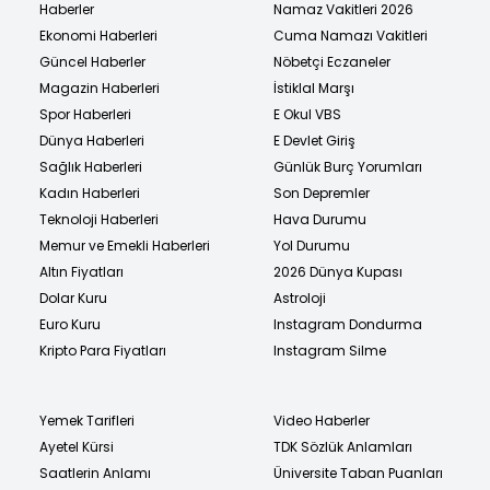
hakkındaki
Haberler
Namaz Vakitleri 2026
cevaplarınız
Ekonomi Haberleri
Cuma Namazı Vakitleri
size hangi
Güncel Haberler
Nöbetçi Eczaneler
sitcom
Magazin Haberleri
İstiklal Marşı
çiftiniz
Spor Haberleri
E Okul VBS
olduğunuzu
Dünya Haberleri
E Devlet Giriş
söylüyor!
Sağlık Haberleri
Günlük Burç Yorumları
Kadın Haberleri
Son Depremler
Teknoloji Haberleri
Hava Durumu
Memur ve Emekli Haberleri
Yol Durumu
Altın Fiyatları
2026 Dünya Kupası
Dolar Kuru
Astroloji
Euro Kuru
Instagram Dondurma
Kripto Para Fiyatları
Instagram Silme
Yemek Tarifleri
Video Haberler
Ayetel Kürsi
TDK Sözlük Anlamları
Saatlerin Anlamı
Üniversite Taban Puanları