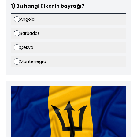
1) Bu hangi ülkenin bayrağı?
Angola
Barbados
Çekya
Montenegro