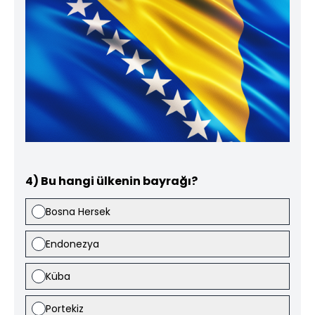
4) Bu hangi ülkenin bayrağı?
Bosna Hersek
Endonezya
Küba
Portekiz