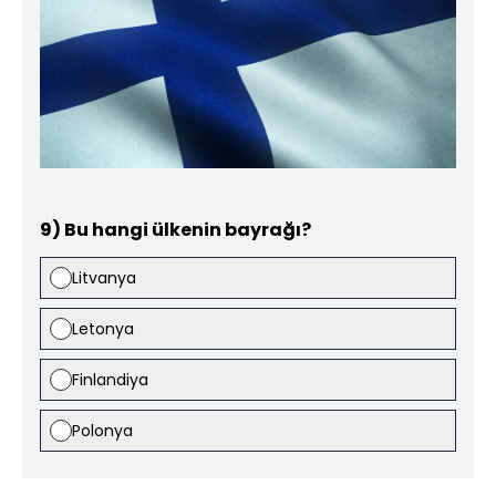
9) Bu hangi ülkenin bayrağı?
Litvanya
Letonya
Finlandiya
Polonya