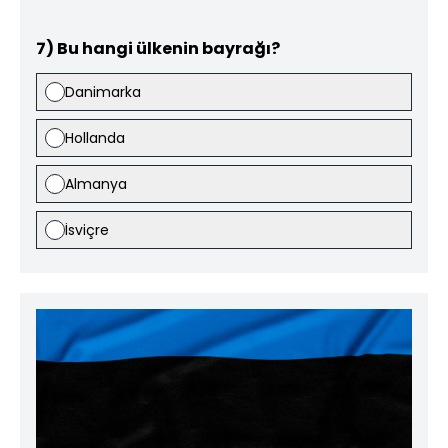
7) Bu hangi ülkenin bayrağı?
Danimarka
Hollanda
Almanya
İsviçre