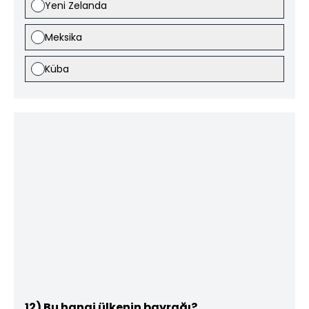
Yeni Zelanda
Meksika
Küba
12) Bu hangi ülkenin bayrağı?