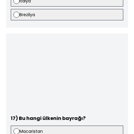
İtalya
Brezilya
17) Bu hangi ülkenin bayrağı?
Macaristan