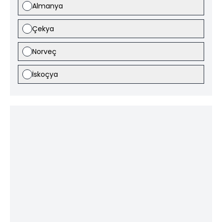
Almanya
Çekya
Norveç
İskoçya