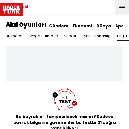
Canlı
Akıl Oyunları
Gündem
Ekonomi
Dünya
Spor
Bilgi Te
Bulmaca
Çengel Bulmaca
Sudoku
Zihin Jimnastiği
Bu bayrakları tanıyabilecek misiniz? Sadece
bayrak bilgisine güvenenler bu testte 21 doğru
yapabiliyor!