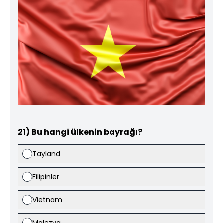
21) Bu hangi ülkenin bayrağı?
Tayland
Filipinler
Vietnam
Malezya