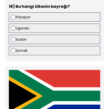
18) Bu hangi ülkenin bayrağı?
Etiyopya
Uganda
Sudan
Somali