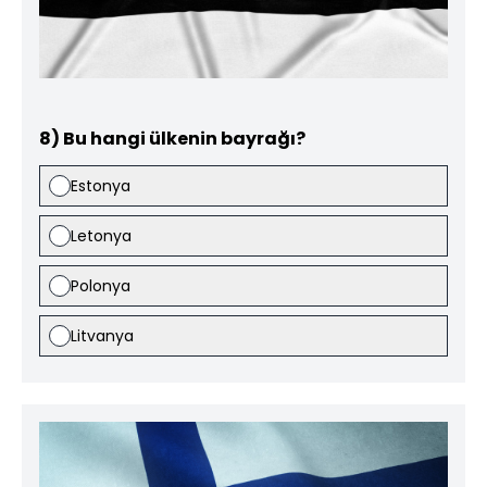
8) Bu hangi ülkenin bayrağı?
Estonya
Letonya
Polonya
Litvanya