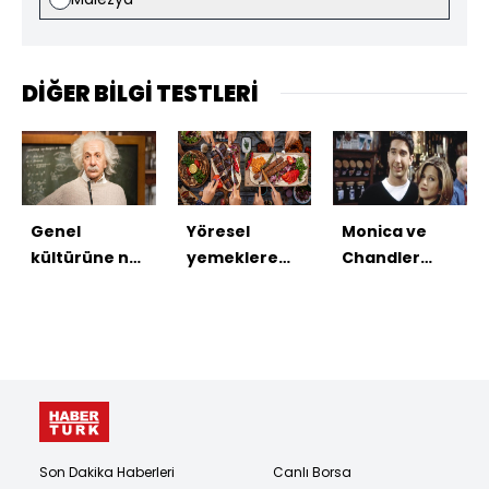
DİĞER BİLGİ TESTLERİ
Genel
Yöresel
Monica ve
kültürüne ne
yemeklere
Chandler
kadar
ne kadar
uyumuna mı
güveniyorsun?
hakimsin?
sahipsiz
Test etmenin
Bilgini test
yoksa Ted ve
tam zamanı!
etme
Robin gibi
zamanı!
farklı
hayatlar mı
istiyorsunuz?
İlişkiniz
Son Dakika Haberleri
Canlı Borsa