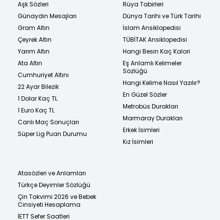
Aşk Sözleri
Rüya Tabirleri
Günaydın Mesajları
Dünya Tarihi ve Türk Tarihi
Gram Altın
İslam Ansiklopedisi
Çeyrek Altın
TÜBİTAK Ansiklopedisi
Yarım Altın
Hangi Besin Kaç Kalori
Ata Altın
Eş Anlamlı Kelimeler
Sözlüğü
Cumhuriyet Altını
Hangi Kelime Nasıl Yazılır?
22 Ayar Bilezik
En Güzel Sözler
1 Dolar Kaç TL
Metrobüs Durakları
1 Euro Kaç TL
Marmaray Durakları
Canlı Maç Sonuçları
Erkek İsimleri
Süper Lig Puan Durumu
Kız İsimleri
Atasözleri ve Anlamları
Türkçe Deyimler Sözlüğü
Çin Takvimi 2026 ve Bebek
Cinsiyeti Hesaplama
İETT Sefer Saatleri