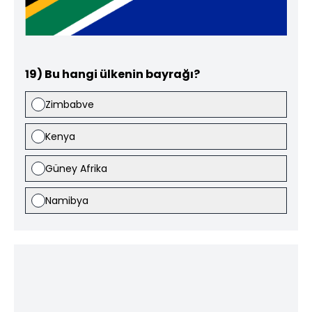
19) Bu hangi ülkenin bayrağı?
Zimbabve
Kenya
Güney Afrika
Namibya