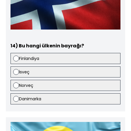
14) Bu hangi ülkenin bayrağı?
Finlandiya
İsveç
Norveç
Danimarka