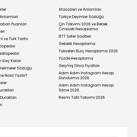
rler
Atasözleri ve Anlamları
 Anlamları
Türkçe Deyimler Sözlüğü
 Taban Puanları
Çin Takvimi 2026 ve Bebek
Cinsiyeti Hesaplama
eri
İETT Sefer Saatleri
i ve Türk Tarihi
Gebelik Hesaplama
klopedisi
Yükselen Burç Hesaplama 2026
siklopedisi
Yüzde Hesaplama
n Kaç Kalori
Geçmiş Döviz Fiyatları
Kelimeler Sözlüğü
Adım Adım Instagram Hesap
e Nasıl Yazılır?
Dondurma 2026
zler
Adım Adım Instagram Hesap
urakları
Silme 2026
urakları
Resmi Tatil Takvimi 2026
ri