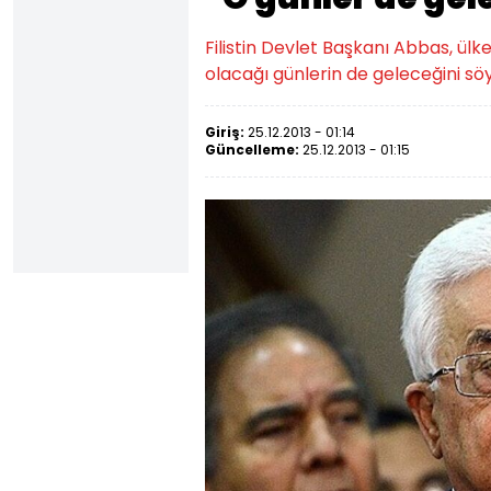
Filistin Devlet Başkanı Abbas, ülk
olacağı günlerin de geleceğini söy
Giriş:
25.12.2013 - 01:14
Güncelleme:
25.12.2013 - 01:15