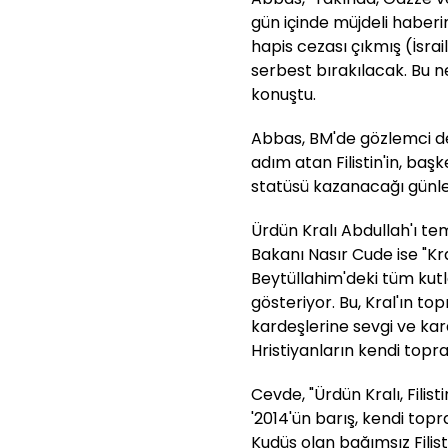
gün içinde müjdeli haberi
hapis cezası çıkmış (İsrail
serbest bırakılacak. Bu 
konuştu.
Abbas, BM'de gözlemci de
adım atan Filistin'in, baş
statüsü kazanacağı günler
Ürdün Kralı Abdullah'ı tem
Bakanı Nasır Cude ise "Kra
Beytüllahim'deki tüm kut
gösteriyor. Bu, Kral'ın to
kardeşlerine sevgi ve kard
Hristiyanların kendi topr
Cevde, "Ürdün Kralı, Fili
'2014'ün barış, kendi to
Kudüs olan bağımsız Filist