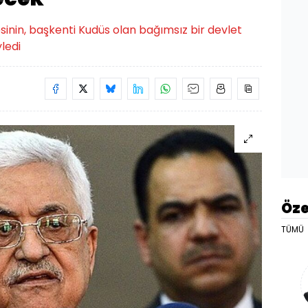
esinin, başkenti Kudüs olan bağımsız bir devlet
ledi
Öze
TÜMÜ