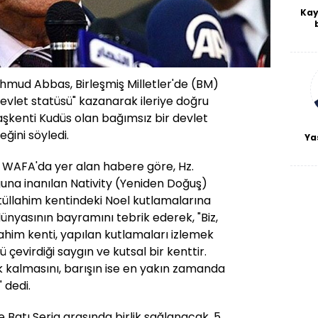
Kay
De
haf
a
bl
ahmud Abbas, Birleşmiş Milletler'de (BM)
vlet statüsü" kazanarak ileriye doğru
 başkenti Kudüs olan bağımsız bir devlet
ğini söyledi.
Ya
sı WAFA'da yer alan habere göre, Hz.
ğuna inanılan Nativity (Yeniden Doğuş)
ytüllahim kentindeki Noel kutlamalarına
dünyasının bayramını tebrik ederek, "Biz,
lahim kenti, yapılan kutlamaları izlemek
 çevirdiği saygın ve kutsal bir kenttir.
k kalmasını, barışın ise en yakın zamanda
 dedi.
 Batı Şeria arasında birlik sağlanacak. 5