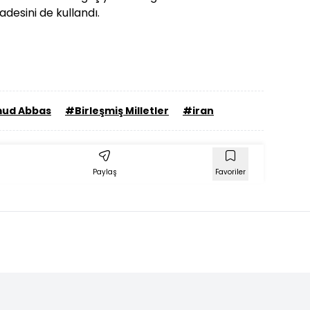
adesini de kullandı.
ud Abbas
#Birleşmiş Milletler
#iran
Paylaş
Favoriler