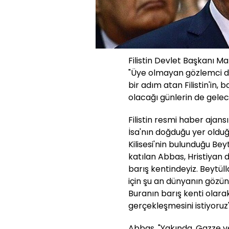
Filistin Devlet Başkanı M
"Üye olmayan gözlemci de
bir adım atan Filistin'in,
olacağı günlerin de gelece
Filistin resmi haber ajan
İsa'nın doğduğu yer oldu
Kilisesi'nin bulunduğu Be
katılan Abbas, Hristiyan 
barış kentindeyiz. Beytül
için şu an dünyanın gözünü
Buranın barış kenti olara
gerçekleşmesini istiyoruz"
Abbas, "Yakında, Gazze ve