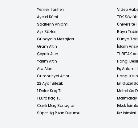
Yemek Tarifleri
Video Habe
Ayetel Kürsi
TDK Sözlük
i
Saatlerin Anlamı
Üniversite
Aşk Sözleri
Rüya Tabirl
Günaydın Mesajları
Dünya Tarih
Gram Altın
İslam Ansi
Çeyrek Altın
TÜBİTAK An
Yarım Altın
Hangi Besi
Ata Altın
Eş Anlamlı 
Cumhuriyet Altını
Hangi Kelim
22 Ayar Bilezik
En Güzel Sö
1 Dolar Kaç TL
Metrobüs D
1 Euro Kaç TL
Marmaray D
Canlı Maç Sonuçları
Erkek İsimle
Süper Lig Puan Durumu
Kız İsimleri