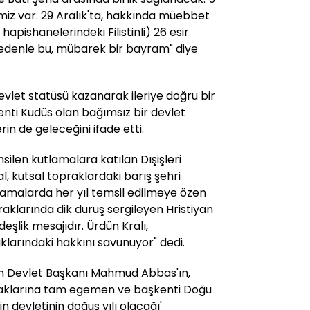
miz var. 29 Aralık'ta, hakkında müebbet
 hapishanelerindeki Filistinli) 26 esir
nedenle bu, mübarek bir bayram" diye
vlet statüsü kazanarak ileriye doğru bir
kenti Kudüs olan bağımsız bir devlet
in de geleceğini ifade etti.
silen kutlamalara katılan Dışişleri
l, kutsal topraklardaki barış şehri
lamalarda her yıl temsil edilmeye özen
praklarında dik duruş sergileyen Hristiyan
eşlik mesajıdır. Ürdün Kralı,
aklarındaki hakkını savunuyor" dedi.
stin Devlet Başkanı Mahmud Abbas'ın,
praklarına tam egemen ve başkenti Doğu
in devletinin doğuş yılı olacağı'