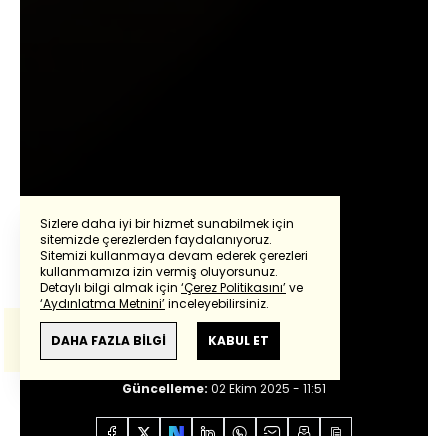
Sizlere daha iyi bir hizmet sunabilmek için
sitemizde çerezlerden faydalanıyoruz.
Sitemizi kullanmaya devam ederek çerezleri
Powered by
Translate
kullanmamıza izin vermiş oluyorsunuz.
Nagehan Alçı
Detaylı bilgi almak için
‘Çerez Politikasını’
ve
‘Aydınlatma Metnini’
inceleyebilirsiniz.
Bu çeviride
Google Translete
kullanılmıştır.
Hamas ne diyecek?
Anlam ve çeviri hatalarından
haberturk.com
DAHA FAZLA BİLGİ
KABUL ET
sorumlu değildir.
Giriş:
02 Ekim 2025 - 11:51
Güncelleme:
02 Ekim 2025 - 11:51