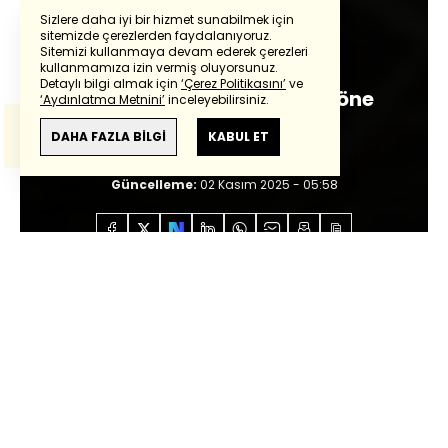
Sizlere daha iyi bir hizmet sunabilmek için
sitemizde çerezlerden faydalanıyoruz.
Nagehan Alçı
Sitemizi kullanmaya devam ederek çerezleri
Powered by
Translate
kullanmamıza izin vermiş oluyorsunuz.
Detaylı bilgi almak için
‘Çerez Politikasını’
ve
Öcalan Kandil'e 'takvimi öne
‘Aydınlatma Metnini’
inceleyebilirsiniz.
Bu çeviride
Google Translete
kullanılmıştır.
alın' mesajı gönderdi
Anlam ve çeviri hatalarından
haberturk.com
DAHA FAZLA BİLGİ
KABUL ET
sorumlu değildir.
Giriş:
02 Kasım 2025 - 05:58
Güncelleme:
02 Kasım 2025 - 05:58
Anasayfa
Özel İçerikler
Nagehan Alçı
Öcalan
Kandil'e 'takvimi öne alın' mesajı gönderdi
Sesli Dinle
0:00
/
4:42
Terörsüz Türkiye süreci bugün belki