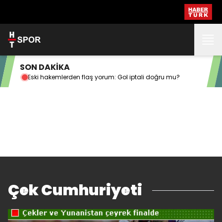
SON DAKİKA
Eski hakemlerden flaş yorum: Gol iptali doğru mu?
Beş
Çek Cumhuriyeti