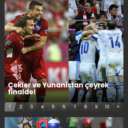
Çekler ve Yunanistan çeyrek
finalde!
1
2
3
4
5
6
7
8
9
10
+