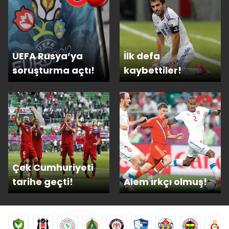
UEFA Rusya’ya
İlk defa
soruşturma açtı!
kaybettiler!
Çek Cumhuriyeti
tarihe geçti!
Alem ırkçı olmuş!