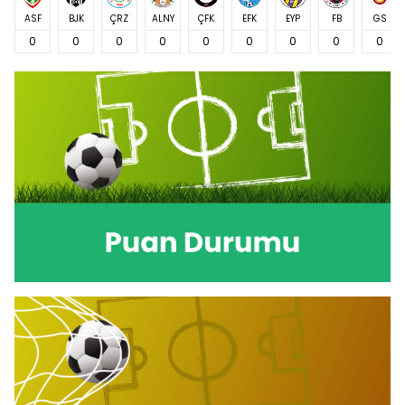
ASF
BJK
ÇRZ
ALNY
ÇFK
EFK
EYP
FB
GS
0
0
0
0
0
0
0
0
0