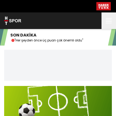
SON DAKİKA
"Her şeyden önce üç puan çok önemli oldu"
G.S