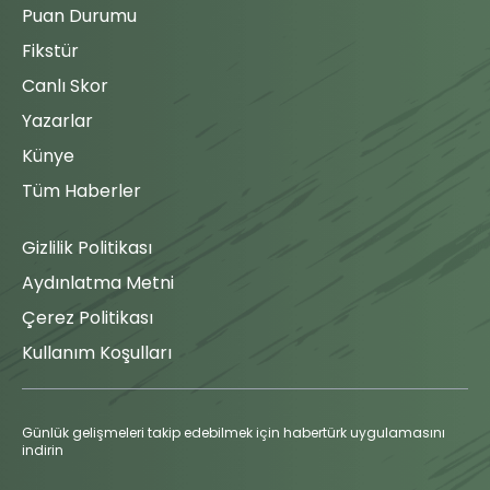
teknik
Puan Durumu
H.Ui-
direktörü,
Jo
Fikstür
90'
oyuncu
R.Lopes
89'
değişikliği ile
(3 - 0)
Canlı Skor
maça
Maç Tamamlandı
müdahale
Yazarlar
ediyor. Fatih
Künye
Aksoy çıkıyor
ve yerine
Tüm Haberler
Buluthan
Bulut oyuna
Gizlilik Politikası
giriyor.
Aydınlatma Metni
Asist
Çerez Politikası
Golün asistini
Kullanım Koşulları
88'
yapan isim
Florent
Hadergjonaj.
Günlük gelişmeleri takip edebilmek için habertürk uygulamasını
indirin
Gol
GOL! Hwang