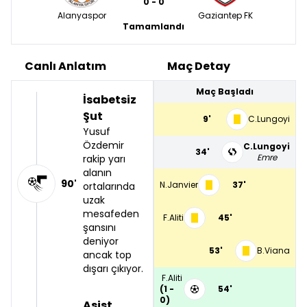
0 - 0
Alanyaspor
Gaziantep FK
Tamamlandı
Canlı Anlatım
Maç Detay
Maç Başladı
İsabetsiz
Şut
9'
C.Lungoyi
Yusuf
Özdemir
C.Lungoyi
34'
Emre
rakip yarı
alanın
90'
N.Janvier
37'
ortalarında
uzak
mesafeden
F.Aliti
45'
şansını
deniyor
53'
B.Viana
ancak top
dışarı çıkıyor.
F.Aliti
(1 -
54'
0)
Asist