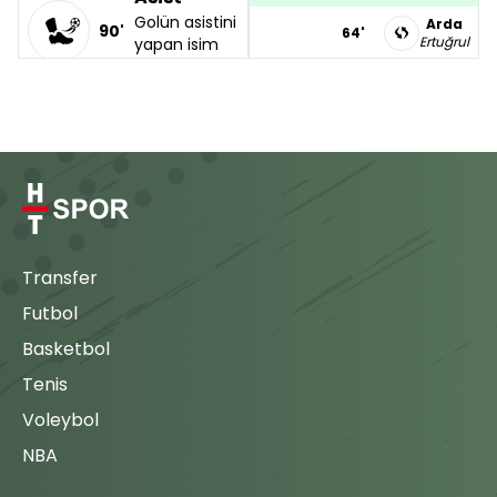
Golün asistini
Arda
90'
64'
Ertuğrul
yapan isim
Rony Lopes.
Ogün
65'
K.Kodro
Gol
71'
Q.Daubin
GOL! Hwang
Ui-Jo,
N.Janvier
74'
Corendon
Richard
Alanyaspor
90'
Efecan
adına topu
74'
R.Lopes
ağlara
Transfer
gönderen
L.Augusto
83'
isim. Şimdi
H.Ui-Jo
Futbol
durum 3-0
S.M'Bakata
Basketbol
84'
Mirza
Tenis
Oyuna
H.Ui-Jo
Girme
F.Hadergjonaj
88'
Voleybol
(2 - 0)
Corendon
NBA
Alanyaspor
Fatih
89'
takımının
Buluthan