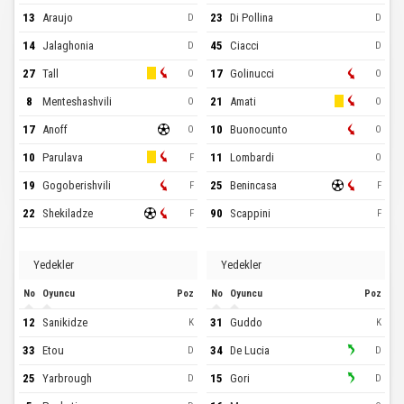
13
Araujo
23
Di Pollina
D
D
14
Jalaghonia
45
Ciacci
D
D
27
Tall
17
Golinucci
O
O
8
Menteshashvili
21
Amati
O
O
17
Anoff
10
Buonocunto
O
O
10
Parulava
11
Lombardi
F
O
19
Gogoberishvili
25
Benincasa
F
F
22
Shekiladze
90
Scappini
F
F
Yedekler
Yedekler
No
Oyuncu
Poz
No
Oyuncu
Poz
12
Sanikidze
31
Guddo
K
K
33
Etou
34
De Lucia
D
D
25
Yarbrough
15
Gori
D
D