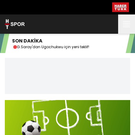
SON DAKİKA
G.Saray'dan Ugochukwu için yeni teklif!
Nübe