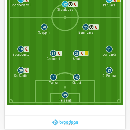
19
10
22
Gogoberishvili
Parulava
Shekiladze
90
25
Scappini
Benincasa
10
11
17
21
Buonocunto
Lombardi
Golinucci
Amati
30
23
De Santis
Di Pollina
4
45
Yahya
Ciacci
39
Passaniti