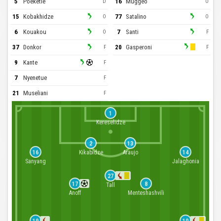
5
Poeketie
16
Muggeo
D
O
15
Kobakhidze
77
Satalino
O
O
6
Kouakou
7
Santi
O
F
37
Donkor
20
Gasperoni
F
F
9
Kante
F
7
Nyenetue
F
21
Museliani
F
1
Kereselidze
2
13
Kikabidze
Araujo
16
14
Sanyang
Jalaghonia
27
17
8
Tall
Anoff
Menteshashvili