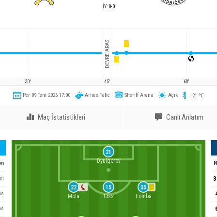
İY
:
0
-
0
DEVRE ARASI
30'
45'
60'
Per 09 Tem 2026 17:00
Arnes Talic
Sheriff Arena
Açık
21
℃
Maç İstatistikleri
Canlı Anlatım
21
Dyulgerov
on
N
3
ci
22
15
35
ns
Mota
Ciss
Fomba
ns