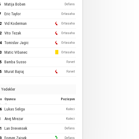
5
Matija Boben
Defans
7
Eric Taylor
Ortasaha
2
Vid Koderman
Ortasaha
2
Vito Tezak
Ortasaha
4
Tomislav Jagic
Ortasaha
3
Matic Vrbanec
Ortasaha
5
Bamba Susso
Forvet
5
Murat Bajraj
Forvet
Yedekler
o
Oyuncu
Pozisyon
6
Lukas Seliga
Kaleci
1
Anej Mrezar
Kaleci
1
Lan Drevensek
Defans
3
Domen Zajsek
Defans