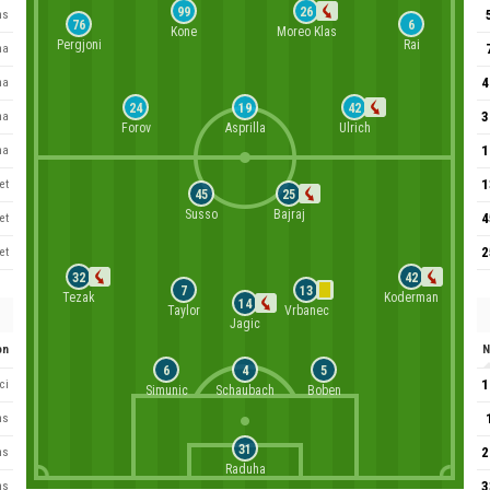
99
26
ns
76
6
Kone
Moreo Klas
Pergjoni
Rai
ha
4
ha
24
19
42
3
ha
Forov
Asprilla
Ulrich
1
ha
1
et
45
25
Susso
Bajraj
4
et
2
et
32
42
7
13
Tezak
Koderman
14
Taylor
Vrbanec
Jagic
on
N
6
4
5
1
ci
Simunic
Schaubach
Boben
ns
31
2
ns
Raduha
3
ns