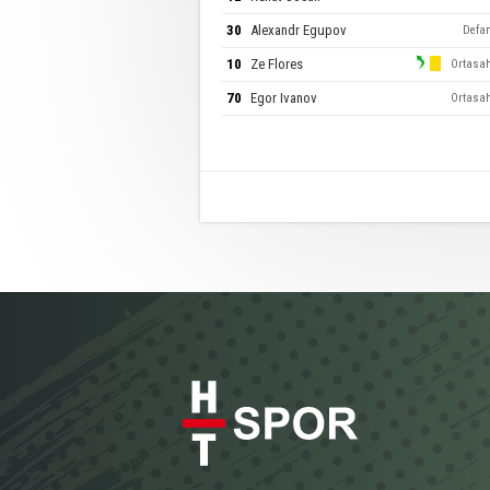
30
Alexandr Egupov
Defa
10
Ze Flores
Ortasa
70
Egor Ivanov
Ortasa
11
Sapata
Ortasa
7
Vladimir Fratea
Ortasa
17
Vsevolod Nihaev
Ortasa
9
Vlad Lupasco
Forv
27
Veaceslav Cozma
Forv