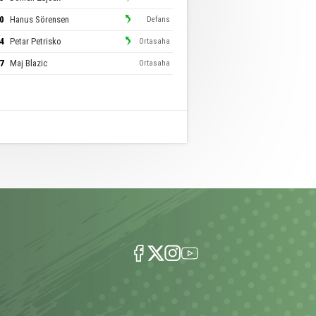
0
Hanus Sörensen
Defans
4
Petar Petrisko
Ortasaha
7
Maj Blazic
Ortasaha
7
Josip Pejic
Ortasaha
8
Simon Rogina
Ortasaha
3
Enej Kramberger
Ortasaha
1
Bede Osuji
Ortasaha
9
Adriano Bloudek
Forvet