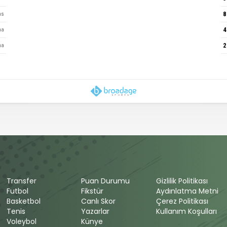
8
ns
4
ha
2
ha
7
ha
1
ha
2
ha
1
et
et
Transfer
Puan Durumu
Gizlilik Politikası
Futbol
Fikstür
Aydınlatma Metni
Basketbol
Canlı Skor
Çerez Politikası
Tenis
Yazarlar
Kullanım Koşulları
Voleybol
Künye