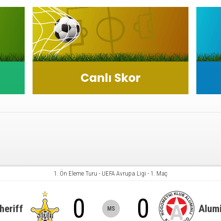
1. Ön Eleme Turu
-
UEFA Avrupa Ligi
-
1. Maç
0
0
heriff
Alumi
MS