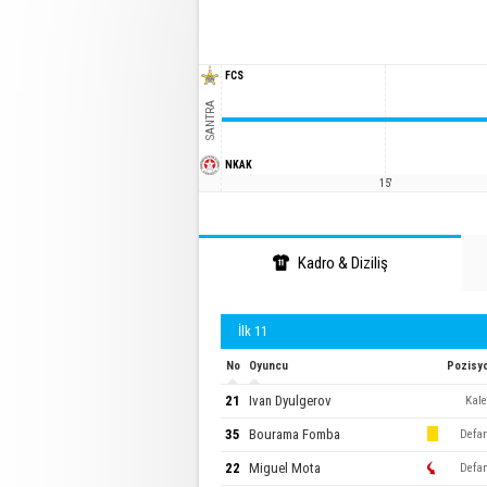
FCS
SANTRA
NKAK
15'
Kadro & Diziliş
İlk 11
No
Oyuncu
Pozisy
21
Ivan Dyulgerov
Kale
35
Bourama Fomba
Defa
22
Miguel Mota
Defa