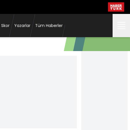
 Skor
Yazarlar
Tüm Haberler
Nübel'den Beşiktaş'a 3 yıllık imza!