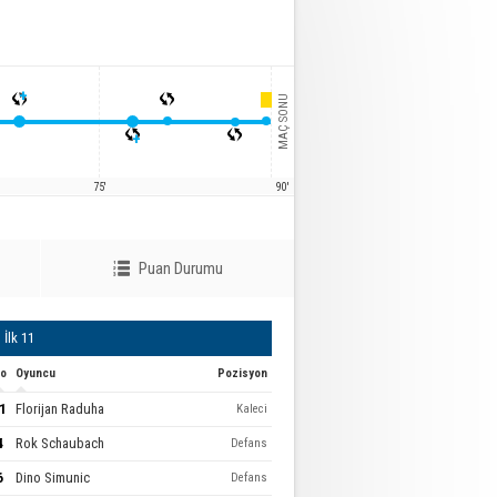
+
MAÇ SONU
+
75'
90'
Puan Durumu
İlk 11
o
Oyuncu
Pozisyon
1
Florijan Raduha
Kaleci
4
Rok Schaubach
Defans
6
Dino Simunic
Defans