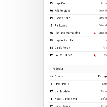
15
Baye Ciss
Defa
76
Arli Pergjoni
Ortasa
99
Samba Kone
Ortasa
6
Rai Lopes
Ortasa
26
Dhoraso Moreo Klas
Ortasa
19
Jayder Asprilla
Forv
24
Danila Forov
Forv
42
Loukou Ulrich
Forv
Yedekler
No
Oyuncu
Pozisy
1
Emil Timbur
Kale
37
Jair Modelo
Defa
4
Natus Jamel Swen
Defa
12
Renat Josan
Defa