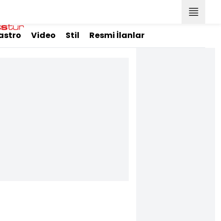
astro
Video
Stil
Resmi İlanlar