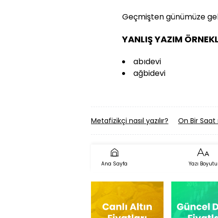
Geçmişten günümüze gelen
YANLIŞ YAZIM ÖRNEKL
abıdevi
ağbidevi
Metafizikçi nasıl yazılır?
On Bir Saat n
Ana Sayfa
Yazı Boyutu