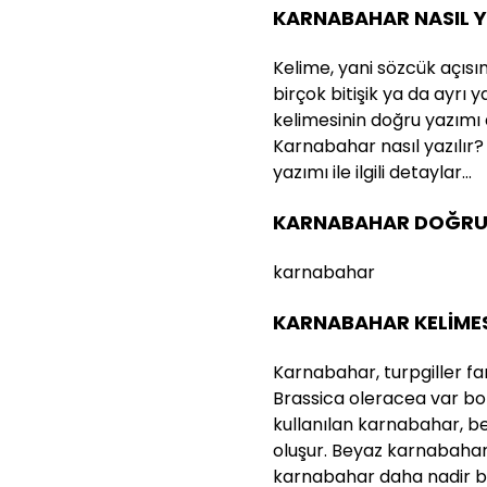
KARNABAHAR NASIL Y
Kelime, yani sözcük açısı
birçok bitişik ya da ayrı
kelimesinin doğru yazımı
Karnabahar nasıl yazılır?
yazımı ile ilgili detaylar…
KARNABAHAR DOĞRU Y
karnabahar
KARNABAHAR KELİMES
Karnabahar, turpgiller fam
Brassica oleracea var bot
kullanılan karnabahar, b
oluşur. Beyaz karnabahar
karnabahar daha nadir b