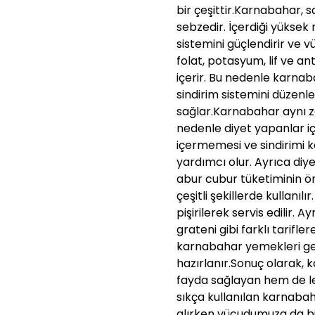
bir çeşittir.Karnabahar, 
sebzedir. İçerdiği yüksek 
sistemini güçlendirir ve v
folat, potasyum, lif ve an
içerir. Bu nedenle karnab
sindirim sistemini düzenl
sağlar.Karnabahar aynı za
nedenle diyet yapanlar içi
içermemesi ve sindirimi k
yardımcı olur. Ayrıca diyet
abur cubur tüketiminin 
çeşitli şekillerde kullanı
pişirilerek servis edilir. 
grateni gibi farklı tarifl
karnabahar yemekleri gen
hazırlanır.Sonuç olarak,
fayda sağlayan hem de le
sıkça kullanılan karnabahar
alırken vücudumuza da bi