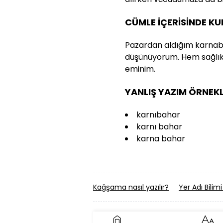
CÜMLE İÇERİSİNDE K
Pazardan aldığım karnab
düşünüyorum. Hem sağlıkl
eminim.
YANLIŞ YAZIM ÖRNEKL
karnıbahar
karnı bahar
karna bahar
Kağşama nasıl yazılır?
Yer Adı Bilimi 