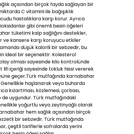
sağlık açısından birçok fayda sağlayan bir
miktarda C vitamini ile bağışıklık
ücudu hastalıklara karşı korur. Ayrıca
tioksidanlar gibi önemli besin öğeleri
ahar tüketimi kalp sağlığını destekler,
er ve kansere karşı koruyucu etkiler
manda düşük kalorili bir sebzedir, bu
n ideal bir seçenektir. Kolesterol
olay olması sayesinde kilo kontrolünde
 lifi içeriği sayesinde tokluk hissi vererek
önüne geçer.Türk mutfağında karnabahar
lır. Genellikle haşlanarak veya buharda
Ayrıca kızartması, közlemesi, çorbası,
ere de uygundur. Türk mutfağındaki
ellikle yoğurtlu veya zeytinyağlı olarak
 karnabahar hem sağlık açısından birçok
zzetli bir sebzedir. Türk mutfağında
, çeşitli tariflerle sofralarda yerini
rçok besin öğesi sağlar.