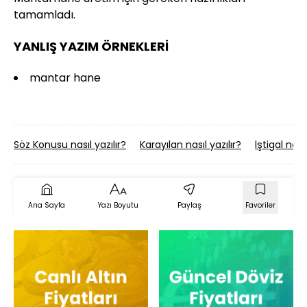
tamamladı.
YANLIŞ YAZIM ÖRNEKLERİ
mantar hane
Söz Konusu nasıl yazılır?
Karayılan nasıl yazılır?
İştigal nasıl
Ana Sayfa
Yazı Boyutu
Paylaş
Favoriler