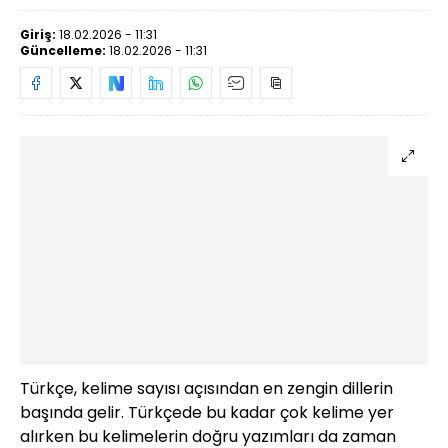
Giriş:
18.02.2026 - 11:31
Güncelleme:
18.02.2026 - 11:31
Türkçe, kelime sayısı açısından en zengin dillerin
başında gelir. Türkçede bu kadar çok kelime yer
alırken bu kelimelerin doğru yazımları da zaman