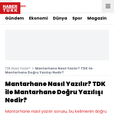
Canlı
Gündem
Ekonomi
Dünya
Spor
Magazin
TDK Nasıl Yazılır?
Mantarhane Nasıl Yazılır? TDK ile
Mantarhane Doğru Yazılışı Nedir?
Mantarhane Nasıl Yazılır? TDK
ile Mantarhane Doğru Yazılışı
Nedir?
Mantarhane nasıl yazılır sorusu, bu kelimenin doğru