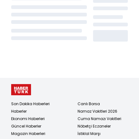
Son Dakika Haberleri
Canlı Borsa
Haberler
Namaz Vakitleri 2026
Ekonomi Haberleri
Cuma Namazı Vakitleri
Güncel Haberler
Nöbetçi Eczaneler
Magazin Haberleri
İstiklal Marşı