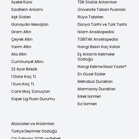
Ayetel Kürsi
TDK Sözlük Anlamları
Saatlerin Anlamı
Üniversite Taban Puanları
Aşk Sözleri
Rüya Tabirleri
Günaydın Mesajları
Dünya Tarihi ve Türk Tarihi
Gram Altın
İslam Ansiklopedisi
Çeyrek Altın
TÜBİTAK Ansiklopedisi
Yarım Altın
Hangi Besin Kaç Kalori
Ata Altın
Eş Anlamlı Kelimeler
Sözlüğü
Cumhuriyet Altını
Hangi Kelime Nasıl Yazılır?
22 Ayar Bilezik
En Güzel Sözler
1 Dolar Kaç TL
Metrobüs Durakları
1 Euro Kaç TL
Marmaray Durakları
Canlı Maç Sonuçları
Erkek İsimleri
Süper Lig Puan Durumu
Kız İsimleri
Atasözleri ve Anlamları
Türkçe Deyimler Sözlüğü
Çin Takvimi 2026 ve Bebek