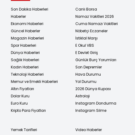
Son Dakika Haberleri
Canlı Borsa
Haberler
Namaz Vakitleri 2026
Ekonomi Haberleri
Cuma Namazı Vakitleri
Güncel Haberler
Nöbetçi Eczaneler
Magazin Haberleri
İstiklal Marşı
Spor Haberleri
E Okul VBS
Dünya Haberleri
E Devlet Giriş
Sağlık Haberleri
Günlük Burç Yorumları
Kadın Haberleri
Son Depremler
Teknoloji Haberleri
Hava Durumu
Memur ve Emekli Haberleri
Yol Durumu
Altın Fiyatları
2026 Dünya Kupası
Dolar Kuru
Astroloji
Euro Kuru
Instagram Dondurma
Kripto Para Fiyatları
Instagram Silme
Yemek Tarifleri
Video Haberler