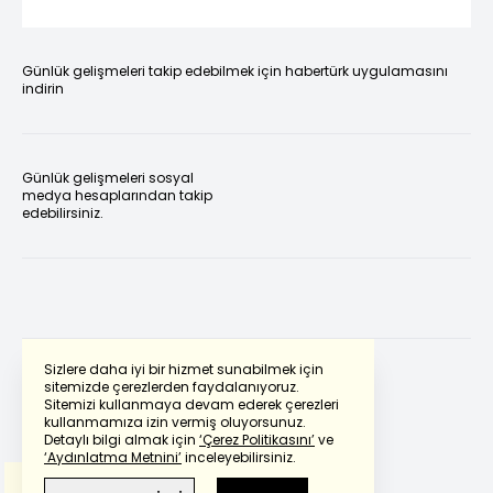
Günlük gelişmeleri takip edebilmek için habertürk uygulamasını
indirin
Günlük gelişmeleri sosyal
medya hesaplarından takip
edebilirsiniz.
Sizlere daha iyi bir hizmet sunabilmek için
sitemizde çerezlerden faydalanıyoruz.
Sitemizi kullanmaya devam ederek çerezleri
Powered by
Translate
kullanmamıza izin vermiş oluyorsunuz.
Detaylı bilgi almak için
‘Çerez Politikasını’
ve
‘Aydınlatma Metnini’
inceleyebilirsiniz.
Bu çeviride
Google Translete
kullanılmıştır.