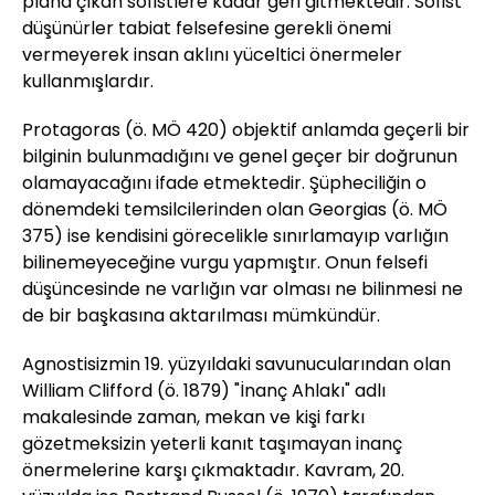
plana çıkan sofistlere kadar geri gitmektedir. Sofist
düşünürler tabiat felsefesine gerekli önemi
vermeyerek insan aklını yüceltici önermeler
kullanmışlardır.
Protagoras (ö. MÖ 420) objektif anlamda geçerli bir
bilginin bulunmadığını ve genel geçer bir doğrunun
olamayacağını ifade etmektedir. Şüpheciliğin o
dönemdeki temsilcilerinden olan Georgias (ö. MÖ
375) ise kendisini görecelikle sınırlamayıp varlığın
bilinemeyeceğine vurgu yapmıştır. Onun felsefi
düşüncesinde ne varlığın var olması ne bilinmesi ne
de bir başkasına aktarılması mümkündür.
Agnostisizmin 19. yüzyıldaki savunucularından olan
William Clifford (ö. 1879) "İnanç Ahlakı" adlı
makalesinde zaman, mekan ve kişi farkı
gözetmeksizin yeterli kanıt taşımayan inanç
önermelerine karşı çıkmaktadır. Kavram, 20.