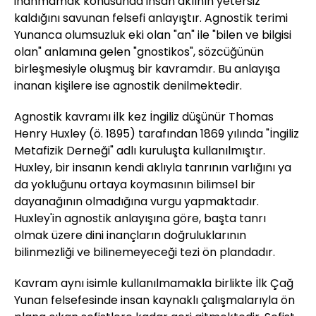
inanmamak konusunda insan aklının yetersiz
kaldığını savunan felsefi anlayıştır. Agnostik terimi
Yunanca olumsuzluk eki olan "an" ile "bilen ve bilgisi
olan" anlamına gelen "gnostikos", sözcüğünün
birleşmesiyle oluşmuş bir kavramdır. Bu anlayışa
inanan kişilere ise agnostik denilmektedir.
Agnostik kavramı ilk kez İngiliz düşünür Thomas
Henry Huxley (ö. 1895) tarafından 1869 yılında "İngiliz
Metafizik Derneği" adlı kuruluşta kullanılmıştır.
Huxley, bir insanın kendi aklıyla tanrının varlığını ya
da yokluğunu ortaya koymasının bilimsel bir
dayanağının olmadığına vurgu yapmaktadır.
Huxley'in agnostik anlayışına göre, başta tanrı
olmak üzere dini inançların doğruluklarının
bilinmezliği ve bilinemeyeceği tezi ön plandadır.
Kavram aynı isimle kullanılmamakla birlikte İlk Çağ
Yunan felsefesinde insan kaynaklı çalışmalarıyla ön