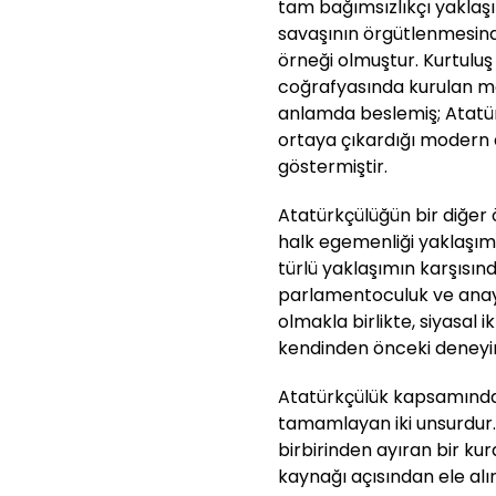
tam bağımsızlıkçı yaklaşım
savaşının örgütlenmesind
örneği olmuştur. Kurtulu
coğrafyasında kurulan m
anlamda beslemiş; Atatür
ortaya çıkardığı modern d
göstermiştir.
Atatürkçülüğün bir diğer 
halk egemenliği yaklaşımı
türlü yaklaşımın karşısı
parlamentoculuk ve anaya
olmakla birlikte, siyasal
kendinden önceki deneyimd
Atatürkçülük kapsamında l
tamamlayan iki unsurdur. At
birbirinden ayıran bir kur
kaynağı açısından ele al