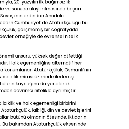
ıyla, 20. yüzyılın ilk bağımsızlık
e ve sonuca ulaştırılmasında başarı
ş Savaşı'nın ardından Anadolu
odern Cumhuriyet de Atatürkçülüğü bu
kçülük, gelişmemiş bir coğrafyada
evlet örneğiyle de evrensel nitelik
önemli unsuru, yüksek değer atfettiği
dır. Halk egemenliğine alternatif her
nda konumlanan Atatürkçülük, Osmanlı'nın
sacılık mirası üzerinde ilerlemiş
 iktidarın kaynağına da yönelerek
en devrimci nitelikle ayrılmıştır.
aiklik ve halk egemenliği birbirini
atürkçülük, laikliği, din ve devlet işlerini
allar bütünü olmanın ötesinde, iktidarın
ır. Bu bakımdan Atatürkçülük ekseninde