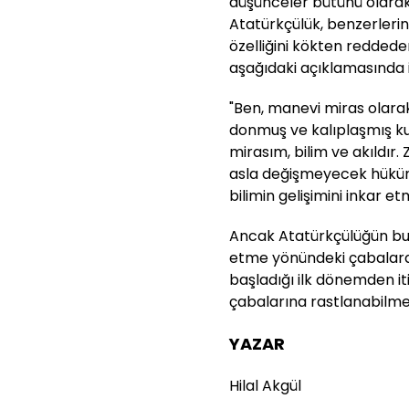
düşünceler bütünü olara
Atatürkçülük, benzerleri
özelliğini kökten reddede
aşağıdaki açıklamasında 
"Ben, manevi miras olarak 
donmuş ve kalıplaşmış k
mirasım, bilim ve akıldır.
asla değişmeyecek hükümle
bilimin gelişimini inkar et
Ancak Atatürkçülüğün bu
etme yönündeki çabalara
başladığı ilk dönemden i
çabalarına rastlanabilme
YAZAR
Hilal Akgül