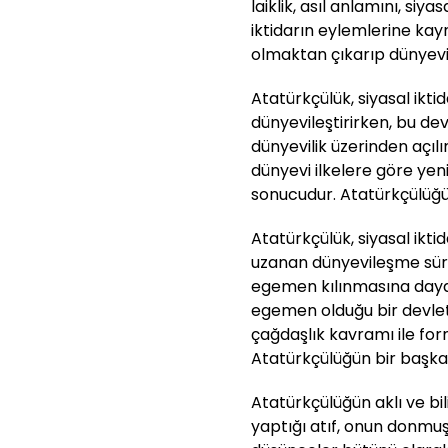
laiklik, asıl anlamını, siya
iktidarın eylemlerine kay
olmaktan çıkarıp dünyevi
Atatürkçülük, siyasal ikti
dünyevileştirirken, bu dev
dünyevilik üzerinden açıl
dünyevi ilkelere göre ye
sonucudur. Atatürkçülüğün 
Atatürkçülük, siyasal ik
uzanan dünyevileşme süreç
egemen kılınmasına dayand
egemen olduğu bir devlet
çağdaşlık kavramı ile for
Atatürkçülüğün bir başka 
Atatürkçülüğün aklı ve b
yaptığı atıf, onun donmu