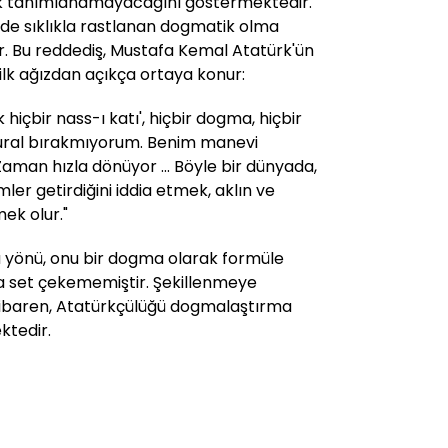
k tanımlanamayacağını göstermektedir.
nde sıklıkla rastlanan dogmatik olma
r. Bu reddediş, Mustafa Kemal Atatürk'ün
ilk ağızdan açıkça ortaya konur:
hiçbir nass-ı katı', hiçbir dogma, hiçbir
ural bırakmıyorum. Benim manevi
 Zaman hızla dönüyor ... Böyle bir dünyada,
r getirdiğini iddia etmek, aklın ve
mek olur."
 yönü, onu bir dogma olarak formüle
 set çekememiştir. Şekillenmeye
tibaren, Atatürkçülüğü dogmalaştırma
ktedir.