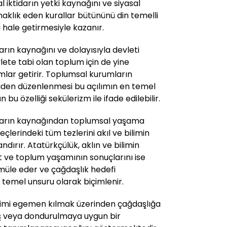
sal iktidarın yetki kaynağını ve siyasal
naklık eden kurallar bütününü din temelli
 hale getirmesiyle kazanır.
darın kaynağını ve dolayısıyla devleti
lete tabi olan toplum için de yine
ımlar getirir. Toplumsal kurumların
niden düzenlenmesi bu açılımın en temel
bu özelliği sekülerizm ile ifade edilebilir.
tidarın kaynağından toplumsal yaşama
lerindeki tüm tezlerini akıl ve bilimin
ırır. Atatürkçülük, aklın ve bilimin
 ve toplum yaşamının sonuçlarını ise
müle eder ve çağdaşlık hedefi
temel unsuru olarak biçimlenir.
ilimi egemen kılmak üzerinden çağdaşlığa
ş veya dondurulmaya uygun bir