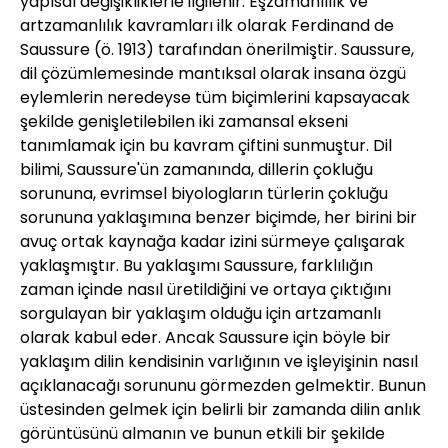
yapısal değişikliklerle ilgilenir. Eşzamanlılık ve
artzamanlılık kavramları ilk olarak Ferdinand de
Saussure (ö. 1913) tarafından önerilmiştir. Saussure,
dil çözümlemesinde mantıksal olarak insana özgü
eylemlerin neredeyse tüm biçimlerini kapsayacak
şekilde genişletilebilen iki zamansal ekseni
tanımlamak için bu kavram çiftini sunmuştur. Dil
bilimi, Saussure'ün zamanında, dillerin çokluğu
sorununa, evrimsel biyologların türlerin çokluğu
sorununa yaklaşımına benzer biçimde, her birini bir
avuç ortak kaynağa kadar izini sürmeye çalışarak
yaklaşmıştır. Bu yaklaşımı Saussure, farklılığın
zaman içinde nasıl üretildiğini ve ortaya çıktığını
sorgulayan bir yaklaşım olduğu için artzamanlı
olarak kabul eder. Ancak Saussure için böyle bir
yaklaşım dilin kendisinin varlığının ve işleyişinin nasıl
açıklanacağı sorununu görmezden gelmektir. Bunun
üstesinden gelmek için belirli bir zamanda dilin anlık
görüntüsünü almanın ve bunun etkili bir şekilde