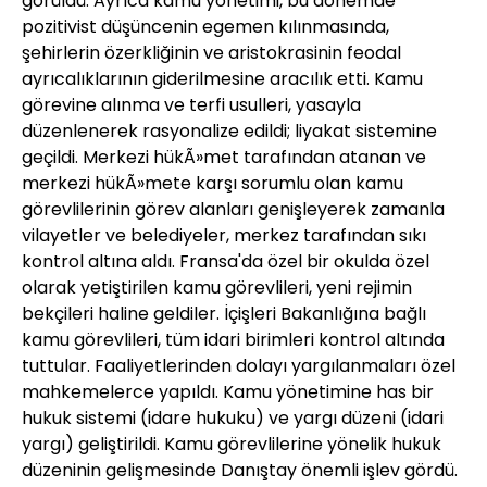
görüldü. Ayrıca kamu yönetimi, bu dönemde
pozitivist düşüncenin egemen kılınmasında,
şehirlerin özerkliğinin ve aristokrasinin feodal
ayrıcalıklarının giderilmesine aracılık etti. Kamu
görevine alınma ve terfi usulleri, yasayla
düzenlenerek rasyonalize edildi; liyakat sistemine
geçildi. Merkezi hükÃ»met tarafından atanan ve
merkezi hükÃ»mete karşı sorumlu olan kamu
görevlilerinin görev alanları genişleyerek zamanla
vilayetler ve belediyeler, merkez tarafından sıkı
kontrol altına aldı. Fransa'da özel bir okulda özel
olarak yetiştirilen kamu görevlileri, yeni rejimin
bekçileri haline geldiler. İçişleri Bakanlığına bağlı
kamu görevlileri, tüm idari birimleri kontrol altında
tuttular. Faaliyetlerinden dolayı yargılanmaları özel
mahkemelerce yapıldı. Kamu yönetimine has bir
hukuk sistemi (idare hukuku) ve yargı düzeni (idari
yargı) geliştirildi. Kamu görevlilerine yönelik hukuk
düzeninin gelişmesinde Danıştay önemli işlev gördü.