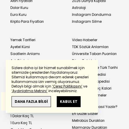
Altın Fiyatları
2026 Dünya Kupası
Dolar Kuru
Astroloji
Euro Kuru
Instagram Dondurma
Kripto Para Fiyatları
Instagram Silme
Yemek Tarifleri
Video Haberler
Ayetel Kürsi
TDK Sözlük Anlamları
Saatlerin Anlamı
Üniversite Taban Puanları
Aşk Sözleri
Rüya Tabirleri
Günaydın Mesajları
Dünya Tarihi ve Türk Tarihi
Sizlere daha iyi bir hizmet sunabilmek için
sitemizde çerezlerden faydalanıyoruz.
Gram Altın
İslam Ansiklopedisi
Sitemizi kullanmaya devam ederek çerezleri
Powered by
Translate
Çeyrek Altın
TÜBİTAK Ansiklopedisi
kullanmamıza izin vermiş oluyorsunuz.
Detaylı bilgi almak için
‘Çerez Politikasını’
ve
Yarım Altın
Hangi Besin Kaç Kalori
‘Aydınlatma Metnini’
inceleyebilirsiniz.
Ata Altın
Eş Anlamlı Kelimeler
Bu çeviride
Google Translete
kullanılmıştır.
Sözlüğü
Anlam ve çeviri hatalarından
haberturk.com
DAHA FAZLA BİLGİ
KABUL ET
Cumhuriyet Altını
sorumlu değildir.
Hangi Kelime Nasıl Yazılır?
22 Ayar Bilezik
En Güzel Sözler
1 Dolar Kaç TL
Metrobüs Durakları
1 Euro Kaç TL
Marmaray Durakları