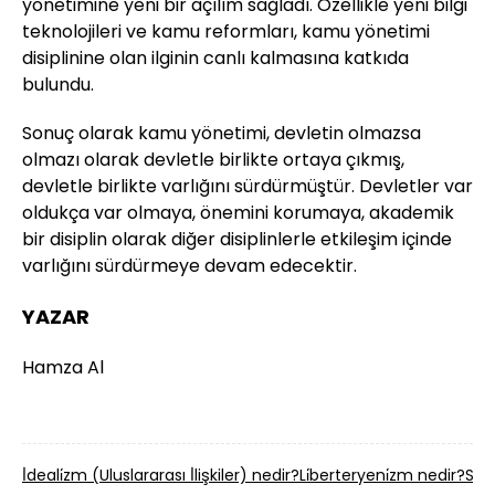
yönetimine yeni bir açılım sağladı. Özellikle yeni bilgi
teknolojileri ve kamu reformları, kamu yönetimi
disiplinine olan ilginin canlı kalmasına katkıda
bulundu.
Sonuç olarak kamu yönetimi, devletin olmazsa
olmazı olarak devletle birlikte ortaya çıkmış,
devletle birlikte varlığını sürdürmüştür. Devletler var
oldukça var olmaya, önemini korumaya, akademik
bir disiplin olarak diğer disiplinlerle etkileşim içinde
varlığını sürdürmeye devam edecektir.
YAZAR
Hamza Al
İ̇deali̇zm (Uluslararası İ̇lişkiler) nedir?
Li̇berteryeni̇zm nedir?
Si̇y