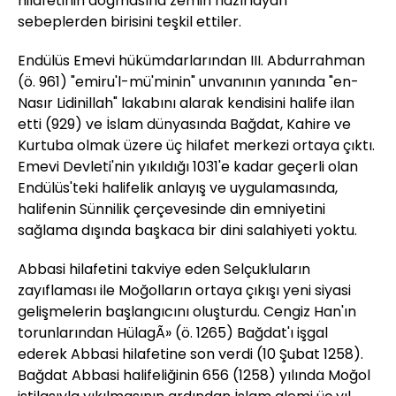
hilafetinin doğmasına zemin hazırlayan
sebeplerden birisini teşkil ettiler.
Endülüs Emevi hükümdarlarından III. Abdurrahman
(ö. 961) "emiru'l-mü'minin" unvanının yanında "en-
Nasır Lidinillah" lakabını alarak kendisini halife ilan
etti (929) ve İslam dünyasında Bağdat, Kahire ve
Kurtuba olmak üzere üç hilafet merkezi ortaya çıktı.
Emevi Devleti'nin yıkıldığı 1031'e kadar geçerli olan
Endülüs'teki halifelik anlayış ve uygulamasında,
halifenin Sünnilik çerçevesinde din emniyetini
sağlama dışında başkaca bir dini salahiyeti yoktu.
Abbasi hilafetini takviye eden Selçukluların
zayıflaması ile Moğolların ortaya çıkışı yeni siyasi
gelişmelerin başlangıcını oluşturdu. Cengiz Han'ın
torunlarından HülagÃ» (ö. 1265) Bağdat'ı işgal
ederek Abbasi hilafetine son verdi (10 Şubat 1258).
Bağdat Abbasi halifeliğinin 656 (1258) yılında Moğol