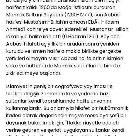
istilasıyla yıkılmasının ardından İslam alemi üç yıl
halifesiz kaldı. 1260'da Moğol istilasını durduran
Memlük Sultanı Baybars (1260-1277), son Abbasi
halifesi Müsta'sım-Billah'ın amcası EbÃ»'l-Kasım
Ahmed'i Kahire'ye davet ederek el-Mustansır-Billah
lakabıyla halife ilan etti (9 Haziran 1261). Böylece
Abbasi hilafeti üç yıllık bir aradan sonra yeniden
kuruldu ve ismen halife olmakla birlikte gerçekte
yetkileri olmayan Mısır Abbasi halifelerinin isimleri
sikke ve hutbelerde Memlük sultanları ile birlikte
zikir edilmeye başlandı.
İslamiyet'in geniş bir coğrafyaya yayılması ile
birlikte değişik zamanlarda ve yerlerde bazı
sultanlar kendi topraklarında halife unvanını
kullanmışlardır. Bu anlamıyla hilafet bir hükümranlık
ifadesi olarak değerlendirilmiş ve meseleye şer'i bir
dayanak bulabilmek için, "Hakka riayetle adaleti
yerine getiren ve şeriatı uygulayan sultanlar kendi