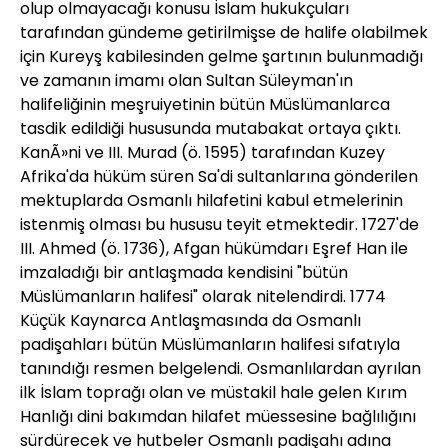
olup olmayacağı konusu İslam hukukçuları
tarafından gündeme getirilmişse de halife olabilmek
için Kureyş kabilesinden gelme şartının bulunmadığı
ve zamanın imamı olan Sultan Süleyman'ın
halifeliğinin meşruiyetinin bütün Müslümanlarca
tasdik edildiği hususunda mutabakat ortaya çıktı.
KanÃ»ni ve III. Murad (ö. 1595) tarafından Kuzey
Afrika'da hüküm süren Sa'di sultanlarına gönderilen
mektuplarda Osmanlı hilafetini kabul etmelerinin
istenmiş olması bu hususu teyit etmektedir. 1727'de
III. Ahmed (ö. 1736), Afgan hükümdarı Eşref Han ile
imzaladığı bir antlaşmada kendisini "bütün
Müslümanların halifesi" olarak nitelendirdi. 1774
Küçük Kaynarca Antlaşmasında da Osmanlı
padişahları bütün Müslümanların halifesi sıfatıyla
tanındığı resmen belgelendi. Osmanlılardan ayrılan
ilk İslam toprağı olan ve müstakil hale gelen Kırım
Hanlığı dini bakımdan hilafet müessesine bağlılığını
sürdürecek ve hutbeler Osmanlı padişahı adına