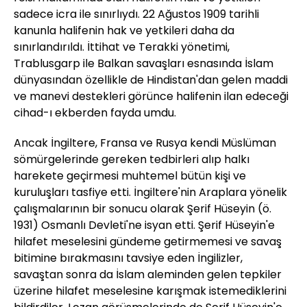
sadece icra ile sınırlıydı. 22 Ağustos 1909 tarihli
kanunla halifenin hak ve yetkileri daha da
sınırlandırıldı. İttihat ve Terakki yönetimi,
Trablusgarp ile Balkan savaşları esnasında İslam
dünyasından özellikle de Hindistan'dan gelen maddi
ve manevi destekleri görünce halifenin ilan edeceği
cihad-ı ekberden fayda umdu.
Ancak İngiltere, Fransa ve Rusya kendi Müslüman
sömürgelerinde gereken tedbirleri alıp halkı
harekete geçirmesi muhtemel bütün kişi ve
kuruluşları tasfiye etti. İngiltere'nin Araplara yönelik
çalışmalarının bir sonucu olarak Şerif Hüseyin (ö.
1931) Osmanlı Devleti'ne isyan etti. Şerif Hüseyin'e
hilafet meselesini gündeme getirmemesi ve savaş
bitimine bırakmasını tavsiye eden İngilizler,
savaştan sonra da İslam aleminden gelen tepkiler
üzerine hilafet meselesine karışmak istemediklerini