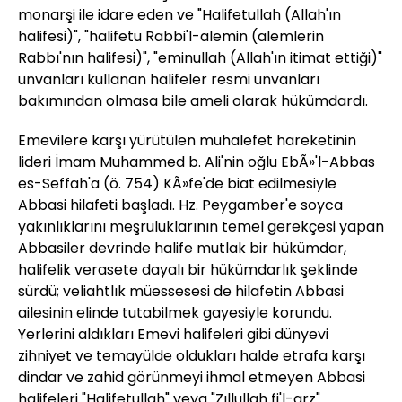
monarşi ile idare eden ve "Halifetullah (Allah'ın
halifesi)", "halifetu Rabbi'l-alemin (alemlerin
Rabbı'nın halifesi)", "eminullah (Allah'ın itimat ettiği)"
unvanları kullanan halifeler resmi unvanları
bakımından olmasa bile ameli olarak hükümdardı.
Emevilere karşı yürütülen muhalefet hareketinin
lideri İmam Muhammed b. Ali'nin oğlu EbÃ»'l-Abbas
es-Seffah'a (ö. 754) KÃ»fe'de biat edilmesiyle
Abbasi hilafeti başladı. Hz. Peygamber'e soyca
yakınlıklarını meşruluklarının temel gerekçesi yapan
Abbasiler devrinde halife mutlak bir hükümdar,
halifelik verasete dayalı bir hükümdarlık şeklinde
sürdü; veliahtlık müessesesi de hilafetin Abbasi
ailesinin elinde tutabilmek gayesiyle korundu.
Yerlerini aldıkları Emevi halifeleri gibi dünyevi
zihniyet ve temayülde oldukları halde etrafa karşı
dindar ve zahid görünmeyi ihmal etmeyen Abbasi
halifeleri "Halifetullah" veya "Zıllullah fi'l-arz"