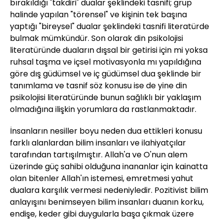
bırakıldığı "takdiri" dualar şeklindeki tasnifi; grup
halinde yapılan "törensel" ve kişinin tek başına
yaptığı "bireysel" dualar şeklindeki tasnifi literatürde
bulmak mümkündür. Son olarak din psikolojisi
literatüründe duaların dışsal bir getirisi için mi yoksa
ruhsal taşma ve içsel motivasyonla mı yapıldığına
göre dış güdümsel ve iç güdümsel dua şeklinde bir
tanımlama ve tasnif söz konusu ise de yine din
psikolojisi literatüründe bunun sağlıklı bir yaklaşım
olmadığına ilişkin yorumlara da rastlanmaktadır.
İnsanların nesiller boyu neden dua ettikleri konusu
farklı alanlardan bilim insanları ve ilahiyatçılar
tarafından tartışılmıştır. Allah'a ve O'nun alem
üzerinde güç sahibi olduğuna inananlar için kainatta
olan bitenler Allah'ın istemesi, emretmesi yahut
dualara karşılık vermesi nedeniyledir. Pozitivist bilim
anlayışını benimseyen bilim insanları duanın korku,
endişe, keder gibi duygularla başa çıkmak üzere