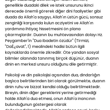
genellikle duadaki dilek ve istek unsurunu ikinci
derecede önemli görerek diğer dini faaliyetler gibi
duada da Allah'a saygıyı, Allah'ın üstün gücü, sonsuz
zenginliği karşısında kulun acziyetini ve Allah'ın
yardımına ihtiyaç hissetmesini ön plana
çıkarmışlardır. Duanın bu muhtevasından dolayı Hz.
Peygamber'in "Dua ibadetin özüdür" (Tirmizi,
"DaÊ¿avat", 1) mealindeki hadisi bütün ilgili
kaynaklarda önemle zikredilir. Öte yandan sosyal
bilimler alanında tanınmış birçok düşünür, duanın
dinin en merkezi unsuru olduğunu dile getirmiştir.
Psikoloji ve din psikolojisi açısından dua, dindarlığın
başlıca belirtilerinden biri olarak görülmekte, duanın
dinin ruhu ve bizzat kendisi olduğu belirtilmektedir.
Bireyin, dinin diğer gereklerini yerine getirmediği
halde Allah'a dua etmesi, onun Allah'a inancının
bulunduğunun göstergesi olarak