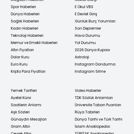
Spor Haberleri
E Okul VBS
Dünya Haberleri
E Devlet Giriş
Sağlık Haberleri
Günlük Burç Yorumları
Kadın Haberleri
Son Depremler
Teknoloji Haberleri
Hava Durumu
Memur ve Emekli Haberleri
Yol Durumu
Altın Fiyatları
2026 Dünya Kupası
Dolar Kuru
Astroloji
Euro Kuru
Instagram Dondurma
Kripto Para Fiyatları
Instagram Silme
Yemek Tarifleri
Video Haberler
Ayetel Kürsi
TDK Sözlük Anlamları
Saatlerin Anlamı
Üniversite Taban Puanları
Aşk Sözleri
Rüya Tabirleri
Günaydın Mesajları
Dünya Tarihi ve Türk Tarihi
Gram Altın
İslam Ansiklopedisi
Çeyrek Altın
TÜBİTAK Ansiklopedisi