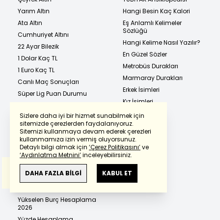
Yarım Altın
Hangi Besin Kaç Kalori
Ata Altın
Eş Anlamlı Kelimeler
Sözlüğü
Cumhuriyet Altını
Hangi Kelime Nasıl Yazılır?
22 Ayar Bilezik
En Güzel Sözler
1 Dolar Kaç TL
Metrobüs Durakları
1 Euro Kaç TL
Marmaray Durakları
Canlı Maç Sonuçları
Erkek İsimleri
Süper Lig Puan Durumu
Kız İsimleri
Sizlere daha iyi bir hizmet sunabilmek için
sitemizde çerezlerden faydalanıyoruz.
Sitemizi kullanmaya devam ederek çerezleri
Atasözleri ve Anlamları
Powered by
Translate
kullanmamıza izin vermiş oluyorsunuz.
Türkçe Deyimler Sözlüğü
Detaylı bilgi almak için
‘Çerez Politikasını’
ve
‘Aydınlatma Metnini’
inceleyebilirsiniz.
Çin Takvimi 2026 ve Bebek
Cinsiyeti Hesaplama
Bu çeviride
Google Translete
kullanılmıştır.
Anlam ve çeviri hatalarından
haberturk.com
DAHA FAZLA BİLGİ
KABUL ET
İETT Sefer Saatleri
sorumlu değildir.
Gebelik Hesaplama
Yükselen Burç Hesaplama
2026
Yüzde Hesaplama