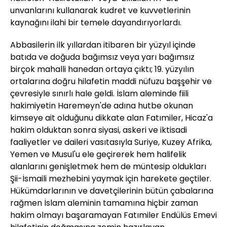
unvanlarını kullanarak kudret ve kuvvetlerinin
kaynağını ilahi bir temele dayandırıyorlardı.
Abbasilerin ilk yıllardan itibaren bir yüzyıl içinde
batıda ve doğuda bağımsız veya yarı bağımsız
birçok mahalli hanedan ortaya çıktı; 19. yüzyılın
ortalarına doğru hilafetin maddi nüfuzu başşehir ve
çevresiyle sınırlı hale geldi. İslam aleminde fiili
hakimiyetin Haremeyn'de adına hutbe okunan
kimseye ait olduğunu dikkate alan Fatımiler, Hicaz'a
hakim olduktan sonra siyasi, askeri ve iktisadi
faaliyetler ve daileri vasıtasıyla Suriye, Kuzey Afrika,
Yemen ve Musul'u ele geçirerek hem halifelik
alanlarını genişletmek hem de müntesip oldukları
Şii-İsmaili mezhebini yaymak için harekete geçtiler.
Hükümdarlarının ve davetçilerinin bütün çabalarına
rağmen İslam aleminin tamamına hiçbir zaman
hakim olmayı başaramayan Fatımiler Endülüs Emevi