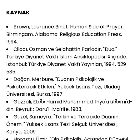
KAYNAK
Brown, Laurance Binet. Human Side of Prayer.
Birmingam, Alabama: Religious Education Press,
1994.
Cilacı, Osman ve Selahattin Parladır. "Dua."
Türkiye Diyanet Vakfı İslam Ansiklopedisi IX içinde.
İstanbul: Türkiye Diyanet Vakfı Yayınları, 1994. 529-
535.
Doğan, Merbure. "Duanın Psikolojik ve
Psikoterapik Etkileri." Yüksek Lisans Tezi, Uludağ
Üniversitesi, Bursa, 1997.
Gazzali, EbÃ» Hamid Muhammed. İhya'u ulÃ»mi'd-
din. Beyrut : Daru'l-Ma'rife, 1983.
Güzel, Sümeyra. "Telkin ve Terapide Duanın
Önemi." Yüksek Lisans Tezi. Selçuk Üniversitesi,
Konya, 2009.
Horozcu, Ümit. "Din Psikolojisi Açısından Dünyevi