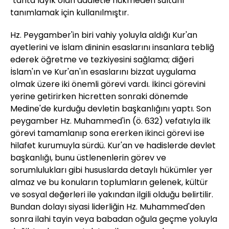
"tahta layık olan adaletle hükmeden sultanı"
tanımlamak için kullanılmıştır.
Hz. Peygamber'in biri vahiy yoluyla aldığı Kur'an
ayetlerini ve İslam dininin esaslarını insanlara tebliğ
ederek öğretme ve tezkiyesini sağlama; diğeri
İslam'ın ve Kur'an'ın esaslarını bizzat uygulama
olmak üzere iki önemli görevi vardı. İkinci görevini
yerine getirirken hicretten sonraki dönemde
Medine'de kurduğu devletin başkanlığını yaptı. Son
peygamber Hz. Muhammed'in (ö. 632) vefatıyla ilk
görevi tamamlanıp sona ererken ikinci görevi ise
hilafet kurumuyla sürdü. Kur'an ve hadislerde devlet
başkanlığı, bunu üstlenenlerin görev ve
sorumlulukları gibi hususlarda detaylı hükümler yer
almaz ve bu konuların toplumların gelenek, kültür
ve sosyal değerleri ile yakından ilgili olduğu belirtilir.
Bundan dolayı siyasi liderliğin Hz. Muhammed'den
sonra ilahi tayin veya babadan oğula geçme yoluyla