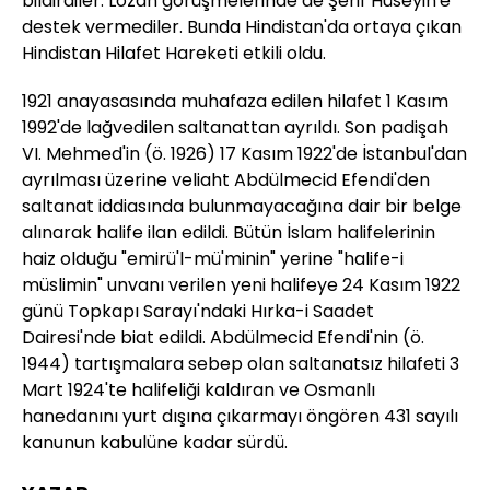
bildirdiler. Lozan görüşmelerinde de Şerif Hüseyin'e
destek vermediler. Bunda Hindistan'da ortaya çıkan
Hindistan Hilafet Hareketi etkili oldu.
1921 anayasasında muhafaza edilen hilafet 1 Kasım
1992'de lağvedilen saltanattan ayrıldı. Son padişah
VI. Mehmed'in (ö. 1926) 17 Kasım 1922'de İstanbul'dan
ayrılması üzerine veliaht Abdülmecid Efendi'den
saltanat iddiasında bulunmayacağına dair bir belge
alınarak halife ilan edildi. Bütün İslam halifelerinin
haiz olduğu "emirü'l-mü'minin" yerine "halife-i
müslimin" unvanı verilen yeni halifeye 24 Kasım 1922
günü Topkapı Sarayı'ndaki Hırka-i Saadet
Dairesi'nde biat edildi. Abdülmecid Efendi'nin (ö.
1944) tartışmalara sebep olan saltanatsız hilafeti 3
Mart 1924'te halifeliği kaldıran ve Osmanlı
hanedanını yurt dışına çıkarmayı öngören 431 sayılı
kanunun kabulüne kadar sürdü.