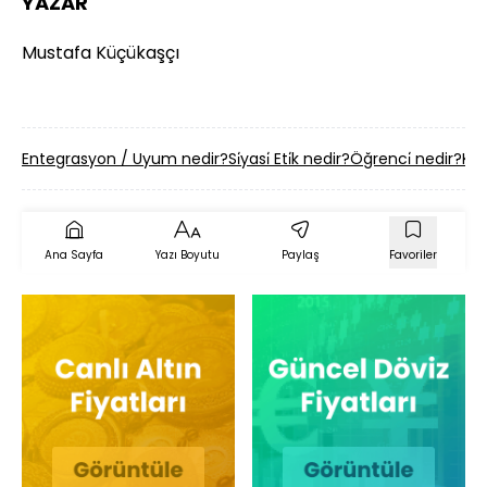
YAZAR
Mustafa Küçükaşçı
Entegrasyon / Uyum nedir?
Si̇yasi̇ Eti̇k nedir?
Öğrenci̇ nedir?
Kan
Ana Sayfa
Yazı Boyutu
Paylaş
Favoriler