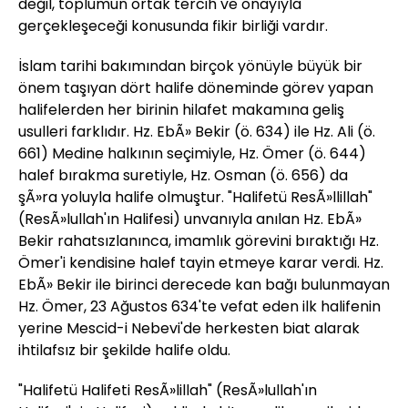
değil, toplumun ortak tercih ve onayıyla
gerçekleşeceği konusunda fikir birliği vardır.
İslam tarihi bakımından birçok yönüyle büyük bir
önem taşıyan dört halife döneminde görev yapan
halifelerden her birinin hilafet makamına geliş
usulleri farklıdır. Hz. EbÃ» Bekir (ö. 634) ile Hz. Ali (ö.
661) Medine halkının seçimiyle, Hz. Ömer (ö. 644)
halef bırakma suretiyle, Hz. Osman (ö. 656) da
şÃ»ra yoluyla halife olmuştur. "Halifetü ResÃ»llillah"
(ResÃ»lullah'ın Halifesi) unvanıyla anılan Hz. EbÃ»
Bekir rahatsızlanınca, imamlık görevini bıraktığı Hz.
Ömer'i kendisine halef tayin etmeye karar verdi. Hz.
EbÃ» Bekir ile birinci derecede kan bağı bulunmayan
Hz. Ömer, 23 Ağustos 634'te vefat eden ilk halifenin
yerine Mescid-i Nebevi'de herkesten biat alarak
ihtilafsız bir şekilde halife oldu.
"Halifetü Halifeti ResÃ»lillah" (ResÃ»lullah'ın