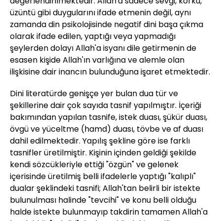
değerlendirilmektedir. Allah'a sadece sevgi, korku,
üzüntü gibi duygularını ifade etmenin değil, aynı
zamanda din psikolojisinde negatif dini başa çıkma
olarak ifade edilen, yaptığı veya yapmadığı
şeylerden dolayı Allah'a isyanı dile getirmenin de
esasen kişide Allah'ın varlığına ve alemle olan
ilişkisine dair inancın bulunduğuna işaret etmektedir.
Dini literatürde genişçe yer bulan dua tür ve
şekillerine dair çok sayıda tasnif yapılmıştır. İçeriği
bakımından yapılan tasnife, istek duası, şükür duası,
övgü ve yüceltme (hamd) duası, tövbe ve af duası
dahil edilmektedir. Yapılış şekline göre ise farklı
tasnifler üretilmiştir. Kişinin içinden geldiği şekilde
kendi sözcükleriyle ettiği "özgün" ve gelenek
içerisinde üretilmiş belli ifadelerle yaptığı "kalıplı"
dualar şeklindeki tasnifi; Allah'tan belirli bir istekte
bulunulması halinde "tevcihi" ve konu belli olduğu
halde istekte bulunmayıp takdirin tamamen Allah'a