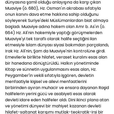
dünyasına şamil olduğu anlayışına da karşı çıkan
Muaviye (ö. 680), Hz. Osman'ın akrabası sıfatıyla
onun kanını dava etme hakkına sahip olduğunu
söyleyerek Suriye'deki Müslümanlardan biat almaya
başladı. Muaviye adına hakem olan Amr b. As'ın (ö.
664) Hz. Ali'nin hakemiyle yaptığı görüşmelerden
Muaviye'yi tek taraflı olarak halife seçtiğini ilan
etmesiyle İslam dünyası siyasi bakımdan parçalandı,
Irak Hz. Ali'nin, Şam da Muaviye'nin kontrolüne girdi.
Emevilerle birlikte hilafet, veraset kuralını esas alan
bir hanedana dönüştürüldü. Halkın yönetiminde
Kitap ve sünnetin uygulanmasını esas alan, Hz.
Peygamber'in vekili sıfatıyla işgören, devletin
menfaatiyle kişisel ve ailevi menfaatlerini
birbirinden ayıran muhacir ve ensara dayanan Raşid
halifelerin yerini gücü ve asabiyeti esas alarak
devleti idare eden halifeler aldı. Dini ikinci plana atan
ve yönetimi dünyevi bir mahiyet kazanan devleti
hilafet-saltanat karışımı mutlak-teokratik-irsi bir