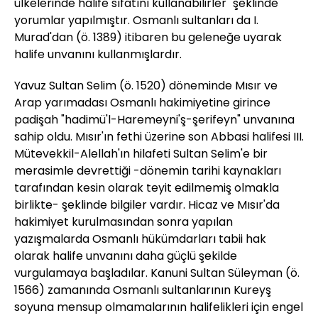
ülkelerinde halife sıfatını kullanabilirler" şeklinde
yorumlar yapılmıştır. Osmanlı sultanları da I.
Murad'dan (ö. 1389) itibaren bu geleneğe uyarak
halife unvanını kullanmışlardır.
Yavuz Sultan Selim (ö. 1520) döneminde Mısır ve
Arap yarımadası Osmanlı hakimiyetine girince
padişah "hadimü'l-Haremeyni'ş-şerifeyn" unvanına
sahip oldu. Mısır'ın fethi üzerine son Abbasi halifesi III.
Mütevekkil-Alellah'ın hilafeti Sultan Selim'e bir
merasimle devrettiği -dönemin tarihi kaynakları
tarafından kesin olarak teyit edilmemiş olmakla
birlikte- şeklinde bilgiler vardır. Hicaz ve Mısır'da
hakimiyet kurulmasından sonra yapılan
yazışmalarda Osmanlı hükümdarları tabii hak
olarak halife unvanını daha güçlü şekilde
vurgulamaya başladılar. Kanuni Sultan Süleyman (ö.
1566) zamanında Osmanlı sultanlarının Kureyş
soyuna mensup olmamalarının halifelikleri için engel