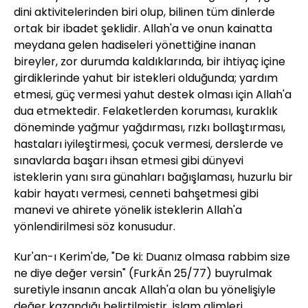
dini aktivitelerinden biri olup, bilinen tüm dinlerde
ortak bir ibadet şeklidir. Allah'a ve onun kainatta
meydana gelen hadiseleri yönettiğine inanan
bireyler, zor durumda kaldıklarında, bir ihtiyaç içine
girdiklerinde yahut bir istekleri olduğunda; yardım
etmesi, güç vermesi yahut destek olması için Allah'a
dua etmektedir. Felaketlerden koruması, kuraklık
döneminde yağmur yağdırması, rızkı bollaştırması,
hastaları iyileştirmesi, çocuk vermesi, derslerde ve
sınavlarda başarı ihsan etmesi gibi dünyevi
isteklerin yanı sıra günahları bağışlaması, huzurlu bir
kabir hayatı vermesi, cenneti bahşetmesi gibi
manevi ve ahirete yönelik isteklerin Allah'a
yönlendirilmesi söz konusudur.
Kur'an-ı Kerim'de, "De ki: Duanız olmasa rabbim size
ne diye değer versin" (FurkÄn 25/77) buyrulmak
suretiyle insanın ancak Allah'a olan bu yönelişiyle
değer kazandığı belirtilmiştir. İslam alimleri,