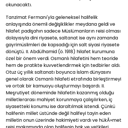
okunacaktı.
Tanzimat Fermanı'yla geleneksel halifelik
anlayışında önemli değişiklikler meydana geldi ve
hilafet padişahın sadece Müslümanların reisi olması
dolayısıyla dini riyasete, saltanat ise aynı zamanda
gayrimüslimleri de kapsadığı için salt siyasi riyasete
dönüştü. II. Abdülhamid (ö. 1918) hilafet kurumuna
özel bir önem verdi. Osmanlı hilafetini hem teoride
hem de pratikte kuvvetlendirmek için tedbirler aldı.
Otuz üç yıllık saltanatı boyunca İslam dünyasını
genel olarak Osmanlı hilafeti etrafında birleştirmeyi
ve ortak bir kamuoyu oluşturmayı başardı. II.
Meşrutiyet döneminde hilafetin kazanmış olduğu
milletlerarası mahiyet korunmaya çalışılırken, iç
siyasetteki konumu ise daraltılmak istendi. Çünkü
halifenin millet üstünde değil halifeyi tayin eden
milletin onun üzerinde hakimiyeti vardı ve hükÃ»met
reisi makamında olan halifenin hak ve yetkileri