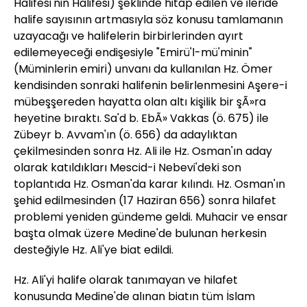
Halifesi'nin Halifesi) şeklinde hitap edilen ve ileride
halife sayısının artmasıyla söz konusu tamlamanın
uzayacağı ve halifelerin birbirlerinden ayırt
edilemeyeceği endişesiyle "Emirü'l-mü'minin"
(Müminlerin emiri) unvanı da kullanılan Hz. Ömer
kendisinden sonraki halifenin belirlenmesini Aşere-i
mübeşşereden hayatta olan altı kişilik bir şÃ»ra
heyetine bıraktı. Sa'd b. EbÃ» Vakkas (ö. 675) ile
Zübeyr b. Avvam'ın (ö. 656) da adaylıktan
çekilmesinden sonra Hz. Ali ile Hz. Osman'ın aday
olarak katıldıkları Mescid-i Nebevi'deki son
toplantıda Hz. Osman'da karar kılındı. Hz. Osman'ın
şehid edilmesinden (17 Haziran 656) sonra hilafet
problemi yeniden gündeme geldi. Muhacir ve ensar
başta olmak üzere Medine'de bulunan herkesin
desteğiyle Hz. Ali'ye biat edildi.
Hz. Ali'yi halife olarak tanımayan ve hilafet
konusunda Medine'de alınan biatın tüm İslam