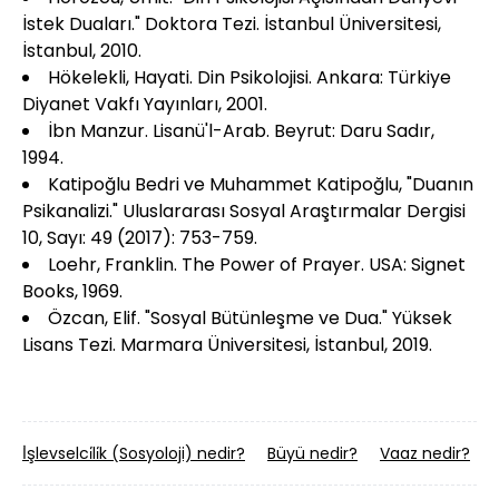
İstek Duaları." Doktora Tezi. İstanbul Üniversitesi,
İstanbul, 2010.
Hökelekli, Hayati. Din Psikolojisi. Ankara: Türkiye
Diyanet Vakfı Yayınları, 2001.
İbn Manzur. Lisanü'l-Arab. Beyrut: Daru Sadır,
1994.
Katipoğlu Bedri ve Muhammet Katipoğlu, "Duanın
Psikanalizi." Uluslararası Sosyal Araştırmalar Dergisi
10, Sayı: 49 (2017): 753-759.
Loehr, Franklin. The Power of Prayer. USA: Signet
Books, 1969.
Özcan, Elif. "Sosyal Bütünleşme ve Dua." Yüksek
Lisans Tezi. Marmara Üniversitesi, İstanbul, 2019.
İ̇şlevselci̇li̇k (Sosyoloji) nedir?
Büyü nedir?
Vaaz nedir?