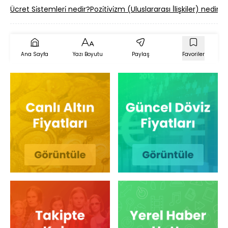
Ücret Si̇stemleri̇ nedir?
Pozi̇ti̇vi̇zm (Uluslararası İ̇lişkiler) nedir?
Y
Ana Sayfa
Yazı Boyutu
Paylaş
Favoriler