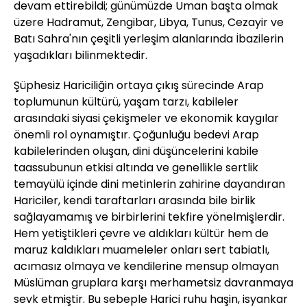
devam ettirebildi; günümüzde Uman başta olmak
üzere Hadramut, Zengibar, Libya, Tunus, Cezayir ve
Batı Sahra'nın çeşitli yerleşim alanlarında İbazilerin
yaşadıkları bilinmektedir.
Şüphesiz Hariciliğin ortaya çıkış sürecinde Arap
toplumunun kültürü, yaşam tarzı, kabileler
arasındaki siyasi çekişmeler ve ekonomik kaygılar
önemli rol oynamıştır. Çoğunluğu bedevi Arap
kabilelerinden oluşan, dini düşüncelerini kabile
taassubunun etkisi altında ve genellikle sertlik
temayülü içinde dini metinlerin zahirine dayandıran
Hariciler, kendi taraftarları arasında bile birlik
sağlayamamış ve birbirlerini tekfire yönelmişlerdir.
Hem yetiştikleri çevre ve aldıkları kültür hem de
maruz kaldıkları muameleler onları sert tabiatlı,
acımasız olmaya ve kendilerine mensup olmayan
Müslüman gruplara karşı merhametsiz davranmaya
sevk etmiştir. Bu sebeple Harici ruhu haşin, isyankar