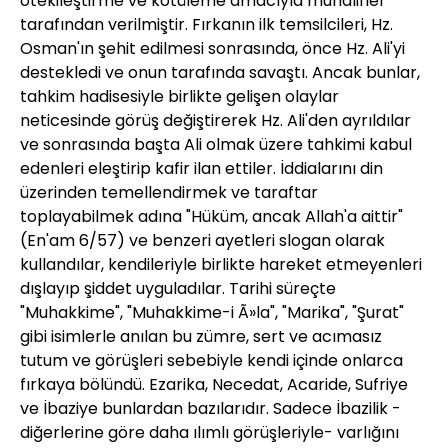
ötekileştirme ve kötüleme amacıyla muhalifler
tarafından verilmiştir. Fırkanın ilk temsilcileri, Hz.
Osman'ın şehit edilmesi sonrasında, önce Hz. Ali'yi
destekledi ve onun tarafında savaştı. Ancak bunlar,
tahkim hadisesiyle birlikte gelişen olaylar
neticesinde görüş değiştirerek Hz. Ali'den ayrıldılar
ve sonrasında başta Ali olmak üzere tahkimi kabul
edenleri eleştirip kafir ilan ettiler. İddialarını din
üzerinden temellendirmek ve taraftar
toplayabilmek adına "Hüküm, ancak Allah'a aittir"
(En'am 6/57) ve benzeri ayetleri slogan olarak
kullandılar, kendileriyle birlikte hareket etmeyenleri
dışlayıp şiddet uyguladılar. Tarihi süreçte
"Muhakkime", "Muhakkime-i Ã»la", "Marika", "Şurat"
gibi isimlerle anılan bu zümre, sert ve acımasız
tutum ve görüşleri sebebiyle kendi içinde onlarca
fırkaya bölündü. Ezarika, Necedat, Acaride, Sufriye
ve İbaziye bunlardan bazılarıdır. Sadece İbazilik -
diğerlerine göre daha ılımlı görüşleriyle- varlığını