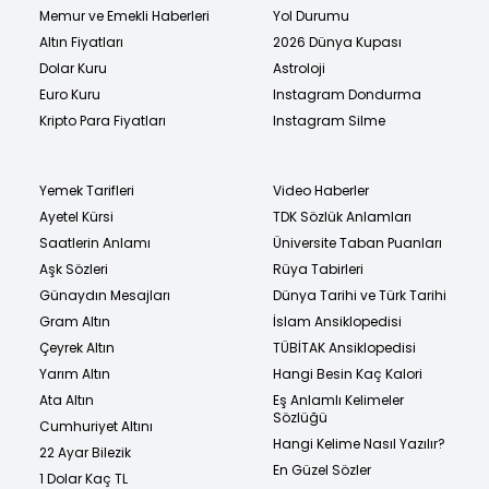
Memur ve Emekli Haberleri
Yol Durumu
Altın Fiyatları
2026 Dünya Kupası
Dolar Kuru
Astroloji
Euro Kuru
Instagram Dondurma
Kripto Para Fiyatları
Instagram Silme
Yemek Tarifleri
Video Haberler
Ayetel Kürsi
TDK Sözlük Anlamları
Saatlerin Anlamı
Üniversite Taban Puanları
Aşk Sözleri
Rüya Tabirleri
Günaydın Mesajları
Dünya Tarihi ve Türk Tarihi
Gram Altın
İslam Ansiklopedisi
Çeyrek Altın
TÜBİTAK Ansiklopedisi
Yarım Altın
Hangi Besin Kaç Kalori
Ata Altın
Eş Anlamlı Kelimeler
Sözlüğü
Cumhuriyet Altını
Hangi Kelime Nasıl Yazılır?
22 Ayar Bilezik
En Güzel Sözler
1 Dolar Kaç TL