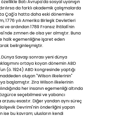
 özellikle Batı Avrupa'da sosyal uyanışın
rılırsa da farklı akademik çalışmalarda
Orta Çağ'a hatta daha eski dönemlere
, 1776 yılı Amerika Birleşik Devletleri
si ve ardından 1789 Fransız İhtilali'nin
i'nde zımnen de olsa yer almıştır. Buna
e halk egemenliğine işaret eden
arak belirginleşmiştir.
1.Dünya Savaşı sonrası yeni dünya
 yaklaşımını ortaya koyan dönemin ABD
un (ö. 1924) ABD kongresinde yaptığı
maddeden oluşan "Wilson ilkelerinin"
ya başlamıştır. Zira Wilson ilkelerinin
lındığında her insanın egemenliği altında
i özgürce seçebilmesi ve yabancı
arzusu esastır. Diğer yandan aynı süreç
olşevik Devrimi'nin önderliğini yapan
çin ise bu kavram; ulusların kendi