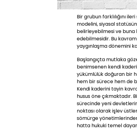
Bir grubun farklılığını ile
modelini, siyasal statüsün
belirleyebilmesi ve buna 
edebilmesidir. Bu kavramın
yaygınlaşma dönemini ka
Başlangıçta mutlaka gözet
benimsenen kendi kaderin
yükümlülük doğuran bir h
hem bir sürece hem de bir 
Kendi kaderini tayin kavra
husus öne çıkmaktadır. Bi
sürecinde yeni devletleri
noktası olarak işlev üstlen
sömürge yönetimlerinden k
hatta hukuki temel daya