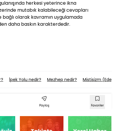
gulanışında herkesi yeterince ikna
zerinde mutabık kalabileceği cevapları
e bağlı olarak kavramın uygulamada
nden daha baskın karakterdedir.
r?
İ̇pek Yolu nedir?
Mezhep nedir?
Mi̇sti̇si̇zm (Edebiyat) ne
Paylaş
Favoriler