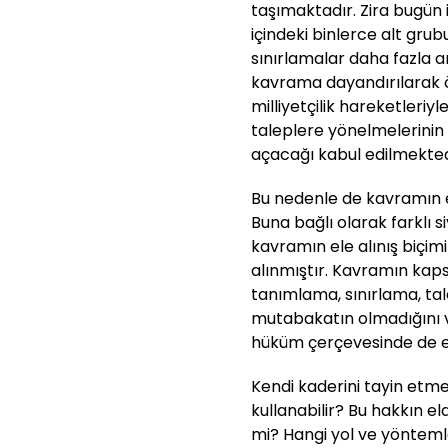
taşımaktadır. Zira bugün 
içindeki binlerce alt gru
sınırlamalar daha fazla 
kavrama dayandırılarak öze
milliyetçilik hareketleriyl
taleplere yönelmelerinin
açacağı kabul edilmekted
Bu nedenle de kavramın esa
Buna bağlı olarak farklı s
kavramın ele alınış biçimi
alınmıştır. Kavramın kap
tanımlama, sınırlama, ta
mutabakatın olmadığını v
hüküm çerçevesinde de e
Kendi kaderini tayin etme
kullanabilir? Bu hakkın e
mi? Hangi yol ve yöntemle