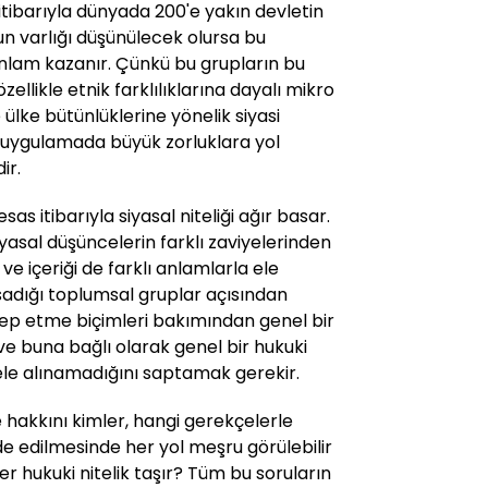
itibarıyla dünyada 200'e yakın devletin
bun varlığı düşünülecek olursa bu
anlam kazanır. Çünkü bu grupların bu
llikle etnik farklılıklarına dayalı mikro
e ülke bütünlüklerine yönelik siyasi
 uygulamada büyük zorluklara yol
ir.
s itibarıyla siyasal niteliği ağır basar.
iyasal düşüncelerin farklı zaviyelerinden
 ve içeriği de farklı anlamlarla ele
sadığı toplumsal gruplar açısından
lep etme biçimleri bakımından genel bir
e buna bağlı olarak genel bir hukuki
le alınamadığını saptamak gerekir.
 hakkını kimler, hangi gerekçelerle
lde edilmesinde her yol meşru görülebilir
r hukuki nitelik taşır? Tüm bu soruların