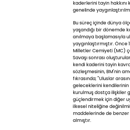
kaderlerini tayin hakkını
genelinde yaygınlaştırılm
Bu süreç içinde dünya öl
yaşandığı bir dönemde kav
anılmaya başlamasıyla ulu
yaygınlaştırmıştır. Önce 1
Milletler Cemiyeti (MC) 
Savaşı sonrası oluşturula
kendi kaderini tayin kavra
sözleşmesinin, BM'nin ama
fıkrasında; "Uluslar arasın
geleceklerini kendilerinin
kurulmuş dostça ilişkiler 
güçlendirmek için diğer 
ilkesel niteliğine değinilm
maddelerinde de benzer b
almıştır.