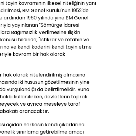
 tayin kavramının ilkesel niteliğinin yanı
ndirilmesi, BM Genel Kurulu'nun 1952'de
 ve ardından 1960 yılında yine BM Genel
rarıyla yayınlanan "Sömürge İdaresi
lara Bağımsızlık Verilmesine İlişkin
 konusu bildiride; "İstikrar ve refahın ve
arına ve kendi kaderini kendi tayin etme
leriyle kavram bir hak olarak
 hak olarak nitelendirilmiş olmasına
masında iki hususun gözetilmesinin yine
 vurgulandığı da belirtilmelidir. Buna
hakkı kullanılırken, devletlerin toprak
emeyecek ve ayrıca meseleye taraf
abakatı aranacaktır.
asi açıdan herkesin kendi çıkarlarına
önelik sınırlama getirebilme amacı