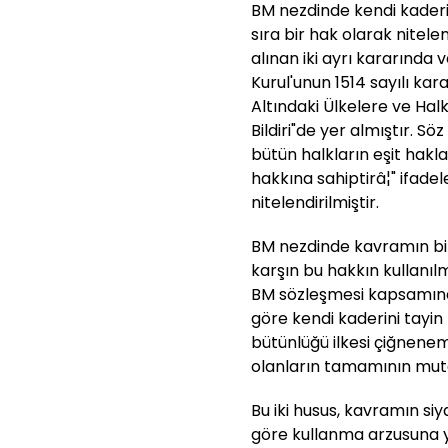
BM nezdinde kendi kaderini
sıra bir hak olarak nitele
alınan iki ayrı kararında
Kurul'unun 1514 sayılı ka
Altındaki Ülkelere ve Halk
Bildiri"de yer almıştır. Söz
bütün halkların eşit hakl
hakkına sahiptirâ¦" ifade
nitelendirilmiştir.
BM nezdinde kavramın bir
karşın bu hakkın kullanıl
BM sözleşmesi kapsamında
göre kendi kaderini tayin 
bütünlüğü ilkesi çiğnen
olanların tamamının mut
Bu iki husus, kavramın siy
göre kullanma arzusuna y