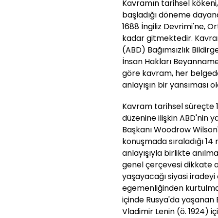
Kavramın tarihsel kökeni,
başladığı döneme dayandı
1688 İngiliz Devrimi'ne, 
kadar gitmektedir. Kavram
(ABD) Bağımsızlık Bildirge
İnsan Hakları Beyannames
göre kavram, her belged
anlayışın bir yansıması ol
Kavram tarihsel süreçte 
düzenine ilişkin ABD'nin
Başkanı Woodrow Wilson'
konuşmada sıraladığı 14 
anlayışıyla birlikte anılma
genel çerçevesi dikkate a
yaşayacağı siyasi iradey
egemenliğinden kurtulma 
içinde Rusya'da yaşanan B
Vladimir Lenin (ö. 1924) i