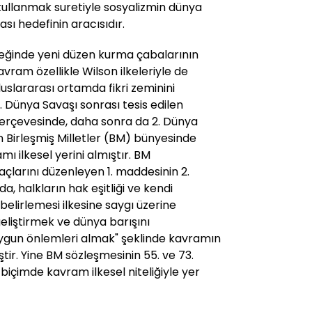
 kullanmak suretiyle sosyalizmin dünya
ası hedefinin aracısıdır.
çeğinde yeni düzen kurma çabalarının
ram özellikle Wilson ilkeleriyle de
slararası ortamda fikri zeminini
. Dünya Savaşı sonrası tesis edilen
çerçevesinde, daha sonra da 2. Dünya
n Birleşmiş Milletler (BM) bünyesinde
mı ilkesel yerini almıştır. BM
çlarını düzenleyen 1. maddesinin 2.
da, halkların hak eşitliği ve kendi
 belirlemesi ilkesine saygı üzerine
geliştirmek ve dünya barışını
uygun önlemleri almak" şeklinde kavramın
iştir. Yine BM sözleşmesinin 55. ve 73.
içimde kavram ilkesel niteliğiyle yer