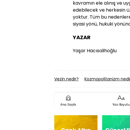
kavramın ele alınış ve uy
edebilecek ve herkesin ü
yoktur. Tüm bu nedenler
siyasi yönü, hukuki yönü
YAZAR
Yaşar Hacısalihoğlu
Vezi̇n nedir?
Kozmopoli̇tani̇zm nedi
Ana Sayfa
Yazı Boyutu