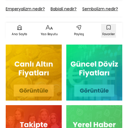
Emperyali̇zm nedir?
Babiali̇ nedir?
Semboli̇zm nedir?
İ̇
Ana Sayfa
Yazı Boyutu
Paylaş
Favoriler