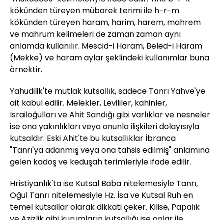
kökünden türeyen mübarek terimi ile h-r-m
kökünden türeyen haram, harim, harem, mahrem
ve mahrum kelimeleri de zaman zaman aynı
anlamda kullanılır. Mescid-i Haram, Beled-i Haram
(Mekke) ve haram aylar şeklindeki kullanımlar buna
örnektir.
Yahudilik'te mutlak kutsallık, sadece Tanrı Yahve'ye
ait kabul edilir. Melekler, Levililer, kahinler,
İsrailoğulları ve Ahit Sandığı gibi varlıklar ve nesneler
ise ona yakınlıkları veya onunla ilişkileri dolayısıyla
kutsaldır. Eski Ahit'te bu kutsallıklar İbranca
"Tanrı'ya adanmış veya ona tahsis edilmiş" anlamına
gelen kadoş ve keduşah terimleriyle ifade edilir.
Hristiyanlık'ta ise Kutsal Baba nitelemesiyle Tanrı,
Oğul Tanrı nitelemesiyle Hz. İsa ve Kutsal Ruh en
temel kutsallar olarak dikkati çeker. Kilise, Papalık
ve Azizlik gibi kurumların kutsallığı ise onlar ile