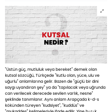
"Üstün güç, mutluluk veya bereket" demek olan
kutsal sözcüğü, Türkçede "kutlu olan, yüce, ulu ve
uğurlu" anlamlarına gelir. Bazen de "güçlü bir dini
saygı uyandıran şey" ya da "tapılacak veya uğrunda
can verilecek derecede sevilen varlık, nesne"
şeklinde tanımlanır. Aynı anlam Arapçada k-d-s
kökünden türeyen "kudsiyet", "kuddüs" ve
"mukaddes" kelimeleriyle ifade edilir. Yine b-r-k