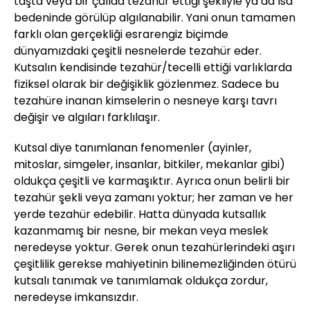
taşta veya bir çalıda tezahür ettiği şekliyle ya da İsa
bedeninde görülüp algılanabilir. Yani onun tamamen
farklı olan gerçekliği esrarengiz biçimde
dünyamızdaki çeşitli nesnelerde tezahür eder.
Kutsalın kendisinde tezahür/tecelli ettiği varlıklarda
fiziksel olarak bir değişiklik gözlenmez. Sadece bu
tezahüre inanan kimselerin o nesneye karşı tavrı
değişir ve algıları farklılaşır.
Kutsal diye tanımlanan fenomenler (ayinler,
mitoslar, simgeler, insanlar, bitkiler, mekanlar gibi)
oldukça çeşitli ve karmaşıktır. Ayrıca onun belirli bir
tezahür şekli veya zamanı yoktur; her zaman ve her
yerde tezahür edebilir. Hatta dünyada kutsallık
kazanmamış bir nesne, bir mekan veya meslek
neredeyse yoktur. Gerek onun tezahürlerindeki aşırı
çeşitlilik gerekse mahiyetinin bilinemezliğinden ötürü
kutsalı tanımak ve tanımlamak oldukça zordur,
neredeyse imkansızdır.