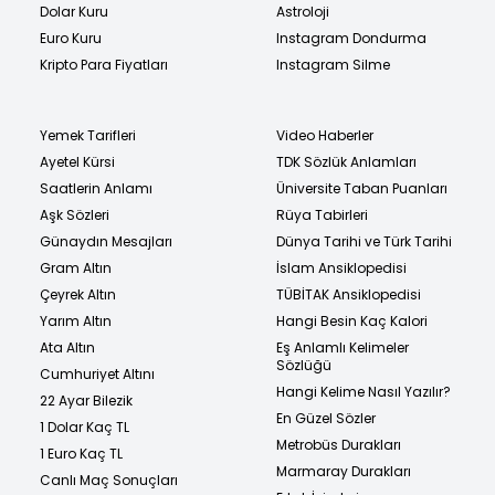
Dolar Kuru
Astroloji
Euro Kuru
Instagram Dondurma
Kripto Para Fiyatları
Instagram Silme
Yemek Tarifleri
Video Haberler
Ayetel Kürsi
TDK Sözlük Anlamları
Saatlerin Anlamı
Üniversite Taban Puanları
Aşk Sözleri
Rüya Tabirleri
Günaydın Mesajları
Dünya Tarihi ve Türk Tarihi
Gram Altın
İslam Ansiklopedisi
Çeyrek Altın
TÜBİTAK Ansiklopedisi
Yarım Altın
Hangi Besin Kaç Kalori
Ata Altın
Eş Anlamlı Kelimeler
Sözlüğü
Cumhuriyet Altını
Hangi Kelime Nasıl Yazılır?
22 Ayar Bilezik
En Güzel Sözler
1 Dolar Kaç TL
Metrobüs Durakları
1 Euro Kaç TL
Marmaray Durakları
Canlı Maç Sonuçları