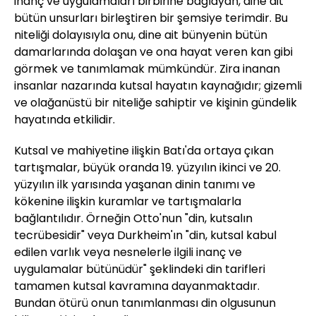
inanç ve uygulamaları birbirine bağlayan, dine ait
bütün unsurları birleştiren bir şemsiye terimdir. Bu
niteliği dolayısıyla onu, dine ait bünyenin bütün
damarlarında dolaşan ve ona hayat veren kan gibi
görmek ve tanımlamak mümkündür. Zira inanan
insanlar nazarında kutsal hayatın kaynağıdır; gizemli
ve olağanüstü bir niteliğe sahiptir ve kişinin gündelik
hayatında etkilidir.
Kutsal ve mahiyetine ilişkin Batı'da ortaya çıkan
tartışmalar, büyük oranda 19. yüzyılın ikinci ve 20.
yüzyılın ilk yarısında yaşanan dinin tanımı ve
kökenine ilişkin kuramlar ve tartışmalarla
bağlantılıdır. Örneğin Otto'nun "din, kutsalın
tecrübesidir" veya Durkheim'ın "din, kutsal kabul
edilen varlık veya nesnelerle ilgili inanç ve
uygulamalar bütünüdür" şeklindeki din tarifleri
tamamen kutsal kavramına dayanmaktadır.
Bundan ötürü onun tanımlanması din olgusunun