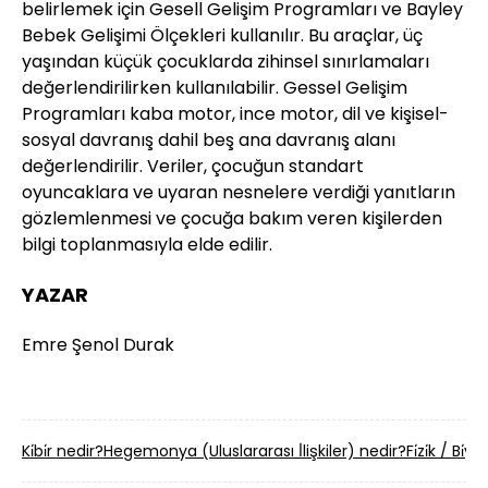
belirlemek için Gesell Gelişim Programları ve Bayley
Bebek Gelişimi Ölçekleri kullanılır. Bu araçlar, üç
yaşından küçük çocuklarda zihinsel sınırlamaları
değerlendirilirken kullanılabilir. Gessel Gelişim
Programları kaba motor, ince motor, dil ve kişisel-
sosyal davranış dahil beş ana davranış alanı
değerlendirilir. Veriler, çocuğun standart
oyuncaklara ve uyaran nesnelere verdiği yanıtların
gözlemlenmesi ve çocuğa bakım veren kişilerden
bilgi toplanmasıyla elde edilir.
YAZAR
Emre Şenol Durak
Ki̇bi̇r nedir?
Hegemonya (Uluslararası İ̇lişkiler) nedir?
Fi̇zi̇k / Bi̇