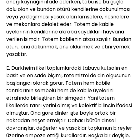
enerji kaynağını ifade ederken, tabu ise bu güçle
dolu olan ve bundan ötürü kendilerine dokunulması
veya yaklaşılması yasak olan kimselere, nesnelere
ve mekanlara delalet eder. Totem de kabile
üyelerinin kendilerine akraba saydıkları hayvana
verilen isimdir. Totem kabilenin atası sayılır. Bundan
ötürü ona dokunmak, onu öldürmek ve etini yemek
yasaktır.
E. Durkheim ilkel toplumlardaki tabuyu kutsalın en
basit ve en sade biçimi, totemizmi de din olgusunun
başlangıcı olarak görür. Totem hem kabile
tanrılarının sembolü hem de kabile üyelerini
etrafında birleştiren bir simgedir. Yani totem
ilkellerde tanrı yerini almış ve kolektif bilincin ifadesi
olmuştur. Ona göre dinler işte böyle ortak bir
noktadan neşet etmiştir. Dahası bütün dinsel
davranışlar, değerler ve yasaklar toplumun bireyler
üzerine empoze ettiği kurallardır. Başka bir deyişle,