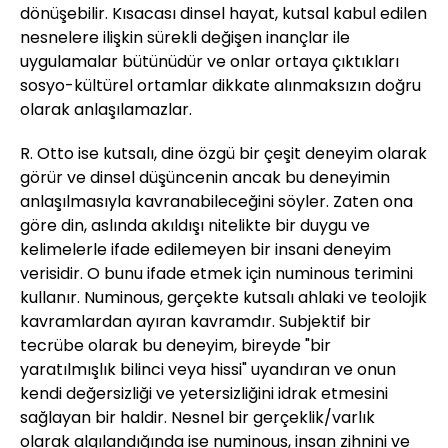
dönüşebilir. Kısacası dinsel hayat, kutsal kabul edilen
nesnelere ilişkin sürekli değişen inançlar ile
uygulamalar bütünüdür ve onlar ortaya çıktıkları
sosyo-kültürel ortamlar dikkate alınmaksızın doğru
olarak anlaşılamazlar.
R. Otto ise kutsalı, dine özgü bir çeşit deneyim olarak
görür ve dinsel düşüncenin ancak bu deneyimin
anlaşılmasıyla kavranabileceğini söyler. Zaten ona
göre din, aslında akıldışı nitelikte bir duygu ve
kelimelerle ifade edilemeyen bir insani deneyim
verisidir. O bunu ifade etmek için numinous terimini
kullanır. Numinous, gerçekte kutsalı ahlaki ve teolojik
kavramlardan ayıran kavramdır. Subjektif bir
tecrübe olarak bu deneyim, bireyde "bir
yaratılmışlık bilinci veya hissi" uyandıran ve onun
kendi değersizliği ve yetersizliğini idrak etmesini
sağlayan bir haldir. Nesnel bir gerçeklik/varlık
olarak algılandığında ise numinous, insan zihnini ve