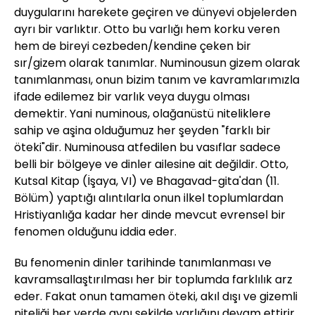
duygularını harekete geçiren ve dünyevi objelerden
ayrı bir varlıktır. Otto bu varlığı hem korku veren
hem de bireyi cezbeden/kendine çeken bir
sır/gizem olarak tanımlar. Numinousun gizem olarak
tanımlanması, onun bizim tanım ve kavramlarımızla
ifade edilemez bir varlık veya duygu olması
demektir. Yani numinous, olağanüstü niteliklere
sahip ve aşina olduğumuz her şeyden "farklı bir
öteki"dir. Numinousa atfedilen bu vasıflar sadece
belli bir bölgeye ve dinler ailesine ait değildir. Otto,
Kutsal Kitap (İşaya, VI) ve Bhagavad-gita'dan (11.
Bölüm) yaptığı alıntılarla onun ilkel toplumlardan
Hristiyanlığa kadar her dinde mevcut evrensel bir
fenomen olduğunu iddia eder.
Bu fenomenin dinler tarihinde tanımlanması ve
kavramsallaştırılması her bir toplumda farklılık arz
eder. Fakat onun tamamen öteki, akıl dışı ve gizemli
niteliği her yerde aynı şekilde varlığını devam ettirir.