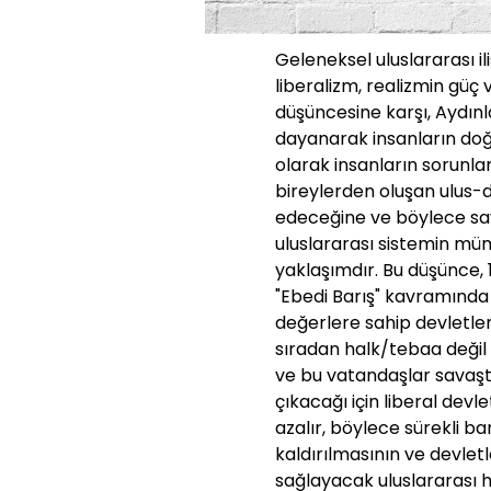
Geleneksel uluslararası il
liberalizm, realizmin güç
düşüncesine karşı, Aydın
dayanarak insanların doğa
olarak insanların sorunla
bireylerden oluşan ulus-
edeceğine ve böylece sa
uluslararası sistemin mü
yaklaşımdır. Bu düşünce, 
"Ebedi Barış" kavramında k
değerlere sahip devletle
sıradan halk/tebaa değil
ve bu vatandaşlar savaşt
çıkacağı için liberal devle
azalır, böylece sürekli bar
kaldırılmasının ve devle
sağlayacak uluslararası h