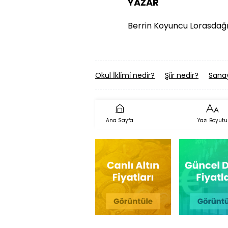
YAZAR
Berrin Koyuncu Lorasdağ
Okul İ̇kli̇mi̇ nedir?
Şi̇i̇r nedir?
Sanay
Ana Sayfa
Yazı Boyutu