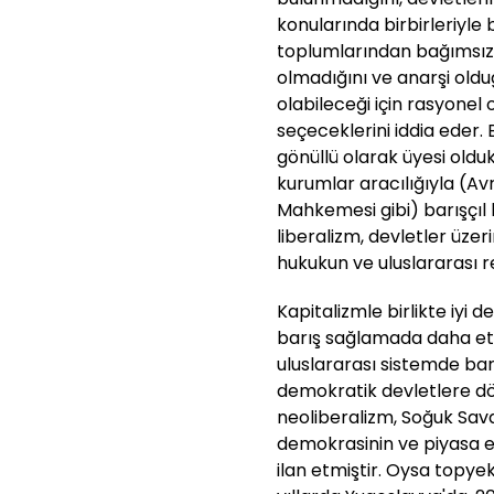
konularında birbirleriyle 
toplumlarından bağımsız o
olmadığını ve anarşi oldu
olabileceği için rasyonel o
seçeceklerini iddia eder.
gönüllü olarak üyesi olduk
kurumlar aracılığıyla (Av
Mahkemesi gibi) barışçıl 
liberalizm, devletler üzeri
hukukun ve uluslararası re
Kapitalizmle birlikte iyi d
barış sağlamada daha etk
uluslararası sistemde barış
demokratik devletlere d
neoliberalizm, Soğuk Savaş
demokrasinin ve piyasa e
ilan etmiştir. Oysa topye