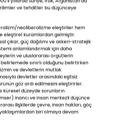
0'li yıllarda Suriye, Irak, Afganistan'da
ilimler ve tehditler bu düşünceye
iberalizm/neoliberalizme eleştiriler hem
e eleştirel kuramlardan gelmiştir.
sal çıkar, güç dağılımı ve askeri-stratejik
sistemi anlamlandırmak için daha
eylerin ve uluslararası örgütlerin
 belirlemede sınırlı olduğunu belirtirken
alizmin ve devletlerin mutlak
asıyla devletler arasındaki eşitsiz
mürünün göz ardı edilmesini eleştirirler.
i ile küresel düzeyde sorunların
imser) inancı ve insan merkezli düşünce
ararası ilişkilerde çevre, insan hakları, göç
 yaklaşımlardan biri olmaya devam