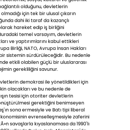
bağlantılı olduğunu, devletlerin
lmadığı için tek bir ulusal çıkarın
ğunda dahi iki taraf da kazançlı
larak hareket edip iş birliğini
 Buradaki temel varsayım, devletlerin
ları ve yaptırımlarını kabul ettikleri
rupa Birliği, NATO, Avrupa İnsan Hakları
bir sistemin sürdürüleceğidir. Bu nedenle
nde etkili olabilen güçlü bir uluslararası
jimin gerekliliğini savunur.
evletlerin demokrasi ile yönetildikleri için
in olacakları ve bu nedenle de
ın tesisi için otoriter devletlerin
önüştürülmesi gerektiğini benimseyen
'ın sona ermesiyle ve Batı tipi liberal
konomisinin evrenselleşmesiyle zaferini
kÃ»n savaşlarla kıyaslanamasa da 1990'lı