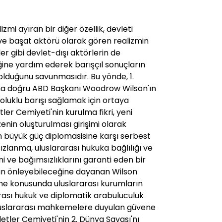
zmi ayıran bir diğer özellik, devleti
ek ve başat aktörü olarak gören realizmin
ler gibi devlet-dışı aktörlerin de
iğine yardım ederek barışçıl sonuçların
olduğunu savunmasıdır. Bu yönde, 1.
ına doğru ABD Başkanı Woodrow Wilson'ın
luklu barışı sağlamak için ortaya
tler Cemiyeti'nin kurulma fikri, yeni
zenin oluşturulması girişimi olarak
rin büyük güç diplomasisine karşı serbest
hsızlanma, uluslararası hukuka bağlılığı ve
i ve bağımsızlıklarını garanti eden bir
aşın önleyebileceğine dayanan Wilson
tme konusunda uluslararası kurumların
rası hukuk ve diplomatik arabuluculuk
uluslararası mahkemelere duyulan güvene
etler Cemiyeti'nin 2. Dünya Savaşı'nı