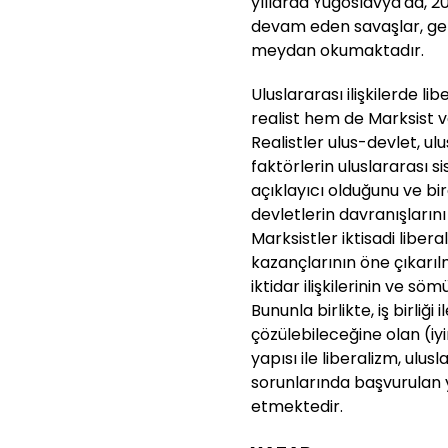
yıllarda Yugoslavya'da, 200
devam eden savaşlar, ger
meydan okumaktadır.
Uluslararası ilişkilerde l
realist hem de Marksist v
Realistler ulus-devlet, ulu
faktörlerin uluslararası 
açıklayıcı olduğunu ve bir
devletlerin davranışlarını
Marksistler iktisadi liber
kazançlarının öne çıkarılm
iktidar ilişkilerinin ve sö
Bununla birlikte, iş birliğ
çözülebileceğine olan (iy
yapısı ile liberalizm, ulusl
sorunlarında başvurulan
etmektedir.