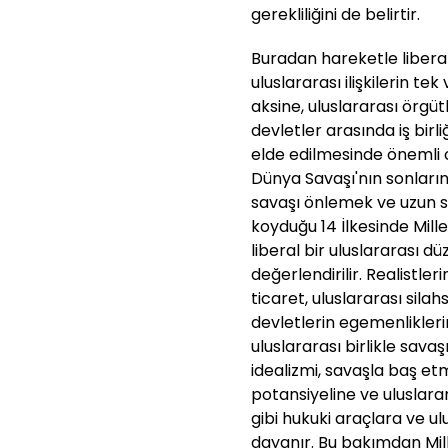
gerekliliğini de belirtir.
Buradan hareketle liberali
uluslararası ilişkilerin t
aksine, uluslararası örgüt
devletler arasında iş birl
elde edilmesinde önemli 
Dünya Savaşı'nın sonlar
savaşı önlemek ve uzun so
koyduğu 14 İlkesinde Mille
liberal bir uluslararası dü
değerlendirilir. Realistle
ticaret, uluslararası sila
devletlerin egemenliklerin
uluslararası birlikle sav
idealizmi, savaşla baş e
potansiyeline ve uluslara
gibi hukuki araçlara ve 
dayanır. Bu bakımdan Mill