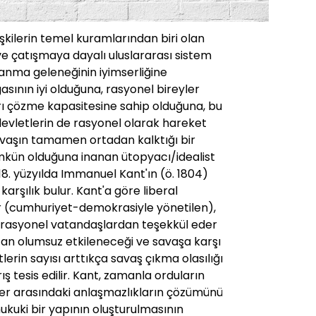
işkilerin temel kuramlarından biri olan
 ve çatışmaya dayalı uluslararası sistem
lanma geleneğinin iyimserliğine
sının iyi olduğuna, rasyonel bireyler
rı çözme kapasitesine sahip olduğuna, bu
devletlerin de rasyonel olarak hareket
vaşın tamamen ortadan kalktığı bir
mkün olduğuna inanan ütopyacı/idealist
18. yüzyılda Immanuel Kant'ın (ö. 1804)
arşılık bulur. Kant'a göre liberal
r (cumhuriyet-demokrasiyle yönetilen),
 rasyonel vatandaşlardan teşekkül eder
an olumsuz etkileneceği ve savaşa karşı
tlerin sayısı arttıkça savaş çıkma olasılığı
ış tesis edilir. Kant, zamanla orduların
tler arasındaki anlaşmazlıkların çözümünü
ukuki bir yapının oluşturulmasının