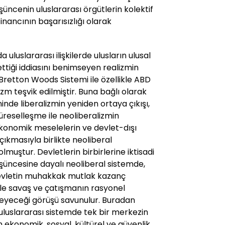
üncenin uluslararası örgütlerin kolektif
inancının başarısızlığı olarak
 uluslararası ilişkilerde ulusların ulusal
ttiği iddiasını benimseyen realizmin
Bretton Woods Sistemi ile özellikle ABD
lizm teşvik edilmiştir. Buna bağlı olarak
lininde liberalizmin yeniden ortaya çıkışı,
 küreselleşme ile neoliberalizmin
ekonomik meselelerin ve devlet-dışı
ıkmasıyla birlikte neoliberal
olmuştur. Devletlerin birbirlerine iktisadi
şüncesine dayalı neoliberal sistemde,
 devletin muhakkak mutlak kazanç
le savaş ve çatışmanın rasyonel
lmeyeceği görüşü savunulur. Buradan
uluslararası sistemde tek bir merkezin
n ekonomik, sosyal, kültürel ve güvenlik