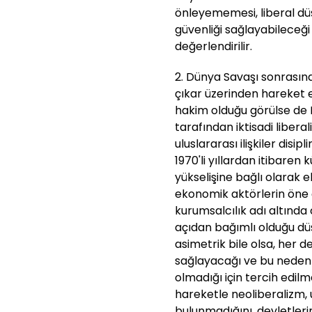
önleyememesi, liberal düş
güvenliği sağlayabileceği 
değerlendirilir.
2. Dünya Savaşı sonrasında
çıkar üzerinden hareket e
hakim olduğu görülse de 
tarafından iktisadi libera
uluslararası ilişkiler disip
1970'li yıllardan itibaren
yükselişine bağlı olarak 
ekonomik aktörlerin öne ç
kurumsalcılık adı altında 
açıdan bağımlı olduğu dü
asimetrik bile olsa, her
sağlayacağı ve bu neden
olmadığı için tercih edi
hareketle neoliberalizm, 
bulunmadığını, devletleri