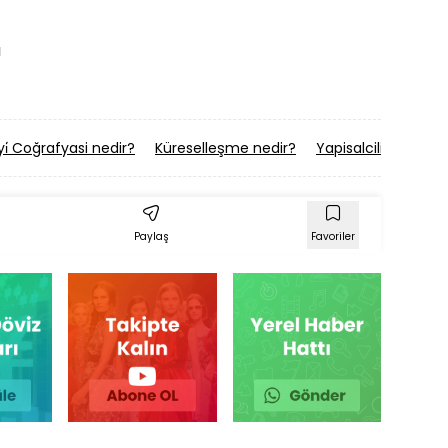
ı
i̇ Coğrafyasi nedir?
Küreselleşme nedir?
Yapisalcilik nedir?
Paylaş
Favoriler