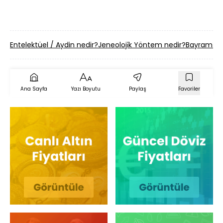
Entelektüel / Aydin nedir?
Jeneoloji̇k Yöntem nedir?
Bayrami̇ye
Ana Sayfa
Yazı Boyutu
Paylaş
Favoriler