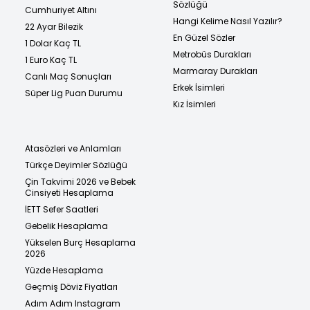
Sözlüğü
Cumhuriyet Altını
Hangi Kelime Nasıl Yazılır?
22 Ayar Bilezik
En Güzel Sözler
1 Dolar Kaç TL
Metrobüs Durakları
1 Euro Kaç TL
Marmaray Durakları
Canlı Maç Sonuçları
Erkek İsimleri
Süper Lig Puan Durumu
Kız İsimleri
Atasözleri ve Anlamları
Türkçe Deyimler Sözlüğü
Çin Takvimi 2026 ve Bebek
Cinsiyeti Hesaplama
İETT Sefer Saatleri
Gebelik Hesaplama
Yükselen Burç Hesaplama
2026
Yüzde Hesaplama
Geçmiş Döviz Fiyatları
Adım Adım Instagram