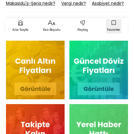
Makasidü'ş-Şeri̇a nedir?
Vergi̇ nedir?
Asabi̇yet nedir?
Öl
Ana Sayfa
Yazı Boyutu
Paylaş
Favoriler