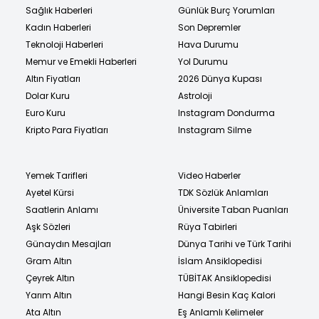
Sağlık Haberleri
Günlük Burç Yorumları
Kadın Haberleri
Son Depremler
Teknoloji Haberleri
Hava Durumu
Memur ve Emekli Haberleri
Yol Durumu
Altın Fiyatları
2026 Dünya Kupası
Dolar Kuru
Astroloji
Euro Kuru
Instagram Dondurma
Kripto Para Fiyatları
Instagram Silme
Yemek Tarifleri
Video Haberler
Ayetel Kürsi
TDK Sözlük Anlamları
Saatlerin Anlamı
Üniversite Taban Puanları
Aşk Sözleri
Rüya Tabirleri
Günaydın Mesajları
Dünya Tarihi ve Türk Tarihi
Gram Altın
İslam Ansiklopedisi
Çeyrek Altın
TÜBİTAK Ansiklopedisi
Yarım Altın
Hangi Besin Kaç Kalori
Ata Altın
Eş Anlamlı Kelimeler