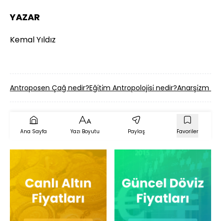
YAZAR
Kemal Yıldız
Antroposen Çağ nedir?
Eği̇ti̇m Antropoloji̇si̇ nedir?
Anarşi̇zm (Si
Ana Sayfa
Yazı Boyutu
Paylaş
Favoriler