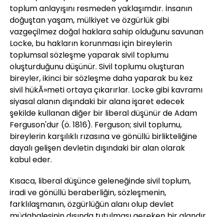
toplum anlayışını resmeden yaklaşımdır. İnsanın
doğuştan yaşam, mülkiyet ve özgürlük gibi
vazgeçilmez doğal haklara sahip olduğunu savunan
Locke, bu hakların korunması için bireylerin
toplumsal sözleşme yaparak sivil toplumu
oluşturduğunu düşünür. Sivil toplumu oluşturan
bireyler, ikinci bir sözleşme daha yaparak bu kez
sivil hükÃ»meti ortaya çıkarırlar. Locke gibi kavramı
siyasal alanın dışındaki bir alana işaret edecek
şekilde kullanan diğer bir liberal düşünür de Adam
Ferguson'dur (ö. 1816). Ferguson; sivil toplumu,
bireylerin karşılıklı rızasına ve gönüllü birlikteliğine
dayalı gelişen devletin dışındaki bir alan olarak
kabul eder.
Kısaca, liberal düşünce geleneğinde sivil toplum,
iradi ve gönüllü beraberliğin, sözleşmenin,
farklılaşmanın, özgürlüğün alanı olup devlet
müdahalesinin dışında tutulması gereken bir alandır.