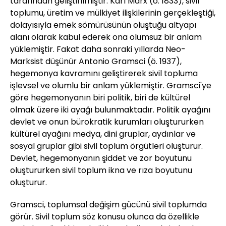
tarafından geliştirilmiştir. Karl Marx (ö. 1833), sivil
toplumu, üretim ve mülkiyet ilişkilerinin gerçekleştiği,
dolayısıyla emek sömürüsünün oluştuğu altyapı
alanı olarak kabul ederek ona olumsuz bir anlam
yüklemiştir. Fakat daha sonraki yıllarda Neo-
Marksist düşünür Antonio Gramsci (ö. 1937),
hegemonya kavramını geliştirerek sivil topluma
işlevsel ve olumlu bir anlam yüklemiştir. Gramsci'ye
göre hegemonyanın biri politik, biri de kültürel
olmak üzere iki ayağı bulunmaktadır. Politik ayağını
devlet ve onun bürokratik kurumları oluştururken
kültürel ayağını medya, dini gruplar, aydınlar ve
sosyal gruplar gibi sivil toplum örgütleri oluşturur.
Devlet, hegemonyanın şiddet ve zor boyutunu
oluştururken sivil toplum ikna ve rıza boyutunu
oluşturur.
Gramsci, toplumsal değişim gücünü sivil toplumda
görür. Sivil toplum söz konusu olunca da özellikle