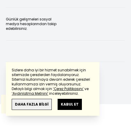
Günlük gelişmeleri sosyal
medya hesaplarından takip
edebilirsiniz.
Sizlere daha iyi bir hizmet sunabilmek için
sitemizde çerezlerden faydalanıyoruz.
Sitemizi kullanmaya devam ederek çerezleri
Powered by
Translate
kullanmamıza izin vermiş oluyorsunuz.
Detaylı bilgi almak için
‘Çerez Politikasını’
ve
‘Aydınlatma Metnini’
inceleyebilirsiniz.
Bu çeviride
Google Translete
kullanılmıştır.
Anlam ve çeviri hatalarından
haberturk.com
DAHA FAZLA BİLGİ
KABUL ET
sorumlu değildir.