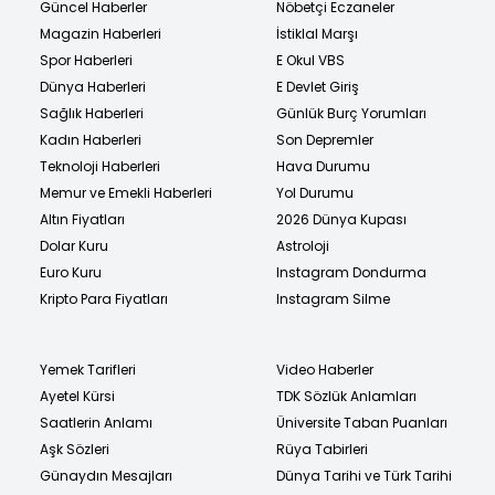
Güncel Haberler
Nöbetçi Eczaneler
Magazin Haberleri
İstiklal Marşı
Spor Haberleri
E Okul VBS
Dünya Haberleri
E Devlet Giriş
Sağlık Haberleri
Günlük Burç Yorumları
Kadın Haberleri
Son Depremler
Teknoloji Haberleri
Hava Durumu
Memur ve Emekli Haberleri
Yol Durumu
Altın Fiyatları
2026 Dünya Kupası
Dolar Kuru
Astroloji
Euro Kuru
Instagram Dondurma
Kripto Para Fiyatları
Instagram Silme
Yemek Tarifleri
Video Haberler
Ayetel Kürsi
TDK Sözlük Anlamları
Saatlerin Anlamı
Üniversite Taban Puanları
Aşk Sözleri
Rüya Tabirleri
Günaydın Mesajları
Dünya Tarihi ve Türk Tarihi