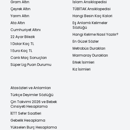
Gram Altın
İslam Ansiklopedisi
Çeyrek Altın
TÜBİTAK Ansiklopedisi
Yarım Altın
Hangi Besin Kaç Kalori
Ata Altın
Eş Anlamlı Kelimeler
Sözlüğü
Cumhuriyet Altını
Hangi Kelime Nasıl Yazılır?
22 Ayar Bilezik
En Güzel Sözler
1 Dolar Kaç TL
Metrobüs Durakları
1 Euro Kaç TL
Marmaray Durakları
Canlı Maç Sonuçları
Erkek İsimleri
Süper Lig Puan Durumu
Kız İsimleri
Atasözleri ve Anlamları
Türkçe Deyimler Sözlüğü
Çin Takvimi 2026 ve Bebek
Cinsiyeti Hesaplama
İETT Sefer Saatleri
Gebelik Hesaplama
Yükselen Burç Hesaplama