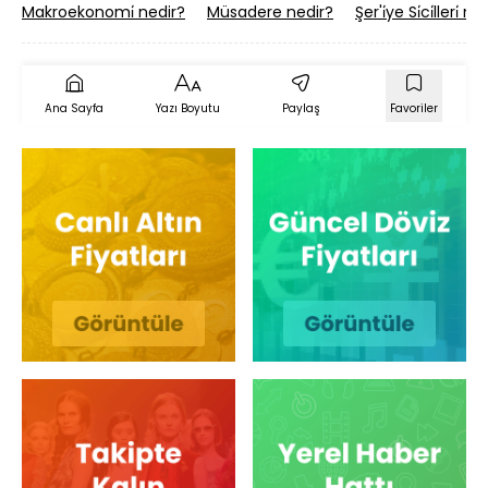
Makroekonomi̇ nedir?
Müsadere nedir?
Şer'i̇ye Si̇ci̇lleri̇ ne
Ana Sayfa
Yazı Boyutu
Paylaş
Favoriler