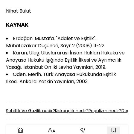
Nihat Bulut
KAYNAK
Erdoğan. Mustafa. "Adalet ve Eşitlik".
Muhafazakar Düşünce, Sayı: 2 (2008) 11-22.
Karan, Ulaş. Uluslararası İnsan Hakları Hukuku ve
Anayasa Hukuku Işığında Eşitlik İlkesi ve Ayrımcılık
Yasağı. İstanbul: On İki Levha Yayınları, 2019.
Öden, Merih. Türk Anayasa Hukukunda Eşitlik
İlkesi. Ankara: Yetkin Yayınları, 2003.
Şehi̇tli̇k Ve Gazi̇li̇k nedir?
Kiskançlik nedir?
Popüli̇zm nedir?
Değer