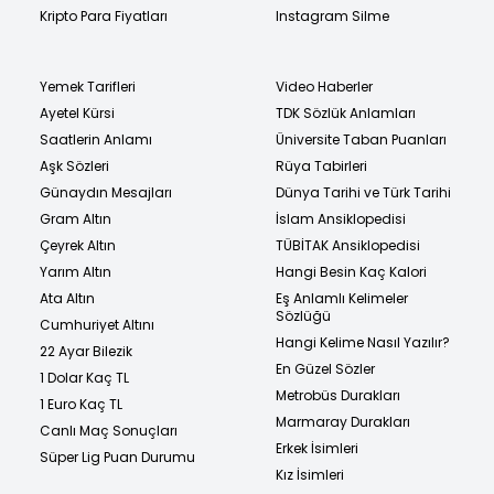
Kripto Para Fiyatları
Instagram Silme
Yemek Tarifleri
Video Haberler
Ayetel Kürsi
TDK Sözlük Anlamları
Saatlerin Anlamı
Üniversite Taban Puanları
Aşk Sözleri
Rüya Tabirleri
Günaydın Mesajları
Dünya Tarihi ve Türk Tarihi
Gram Altın
İslam Ansiklopedisi
Çeyrek Altın
TÜBİTAK Ansiklopedisi
Yarım Altın
Hangi Besin Kaç Kalori
Ata Altın
Eş Anlamlı Kelimeler
Sözlüğü
Cumhuriyet Altını
Hangi Kelime Nasıl Yazılır?
22 Ayar Bilezik
En Güzel Sözler
1 Dolar Kaç TL
Metrobüs Durakları
1 Euro Kaç TL
Marmaray Durakları
Canlı Maç Sonuçları
Erkek İsimleri
Süper Lig Puan Durumu
Kız İsimleri