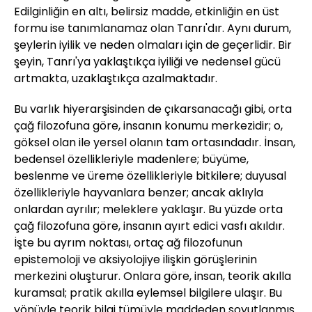
Edilginliğin en altı, belirsiz madde, etkinliğin en üst
formu ise tanımlanamaz olan Tanrı'dır. Aynı durum,
şeylerin iyilik ve neden olmaları için de geçerlidir. Bir
şeyin, Tanrı'ya yaklaştıkça iyiliği ve nedensel gücü
artmakta, uzaklaştıkça azalmaktadır.
Bu varlık hiyerarşisinden de çıkarsanacağı gibi, orta
çağ filozofuna göre, insanın konumu merkezidir; o,
göksel olan ile yersel olanın tam ortasındadır. İnsan,
bedensel özellikleriyle madenlere; büyüme,
beslenme ve üreme özellikleriyle bitkilere; duyusal
özellikleriyle hayvanlara benzer; ancak aklıyla
onlardan ayrılır; meleklere yaklaşır. Bu yüzde orta
çağ filozofuna göre, insanın ayırt edici vasfı akıldır.
İşte bu ayrım noktası, ortaç ağ filozofunun
epistemoloji ve aksiyolojiye ilişkin görüşlerinin
merkezini oluşturur. Onlara göre, insan, teorik akılla
kuramsal; pratik akılla eylemsel bilgilere ulaşır. Bu
yönüyle teorik bilgi tümüyle maddeden soyutlanmış