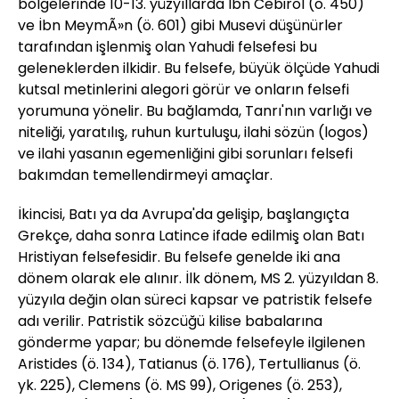
bölgelerinde 10-13. yüzyıllarda İbn Cebirol (ö. 450)
ve İbn MeymÃ»n (ö. 601) gibi Musevi düşünürler
tarafından işlenmiş olan Yahudi felsefesi bu
geleneklerden ilkidir. Bu felsefe, büyük ölçüde Yahudi
kutsal metinlerini alegori görür ve onların felsefi
yorumuna yönelir. Bu bağlamda, Tanrı'nın varlığı ve
niteliği, yaratılış, ruhun kurtuluşu, ilahi sözün (logos)
ve ilahi yasanın egemenliğini gibi sorunları felsefi
bakımdan temellendirmeyi amaçlar.
İkincisi, Batı ya da Avrupa'da gelişip, başlangıçta
Grekçe, daha sonra Latince ifade edilmiş olan Batı
Hristiyan felsefesidir. Bu felsefe genelde iki ana
dönem olarak ele alınır. İlk dönem, MS 2. yüzyıldan 8.
yüzyıla değin olan süreci kapsar ve patristik felsefe
adı verilir. Patristik sözcüğü kilise babalarına
gönderme yapar; bu dönemde felsefeyle ilgilenen
Aristides (ö. 134), Tatianus (ö. 176), Tertullianus (ö.
yk. 225), Clemens (ö. MS 99), Origenes (ö. 253),