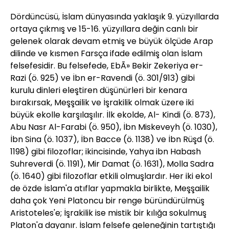
Dördüncüsü, İslam dünyasında yaklaşık 9. yüzyıllarda
ortaya çıkmış ve 15-16. yüzyıllara değin canlı bir
gelenek olarak devam etmiş ve büyük ölçüde Arap
dilinde ve kısmen Farsça ifade edilmiş olan İslam
felsefesidir. Bu felsefede, EbÃ» Bekir Zekeriya er-
Razi (ö. 925) ve İbn er-Ravendi (ö. 301/913) gibi
kurulu dinleri eleştiren düşünürleri bir kenara
bırakırsak, Meşşailik ve İşrakilik olmak üzere iki
büyük ekolle karşılaşılır. İlk ekolde, Al- Kindi (ö. 873),
Abu Nasr Al-Farabi (ö. 950), İbn Miskeveyh (ö. 1030),
İbn Sina (ö. 1037), İbn Bacce (ö. 1138) ve İbn Rüşd (ö.
1198) gibi filozoflar; ikincisinde, Yahya ibn Habash
Suhreverdi (ö. 1191), Mir Damat (ö. 1631), Molla Sadra
(ö. 1640) gibi filozoflar etkili olmuşlardır. Her iki ekol
de özde İslam'a atıflar yapmakla birlikte, Meşşailik
daha çok Yeni Platoncu bir renge büründürülmüş
Aristoteles'e; İşrakilik ise mistik bir kılığa sokulmuş
Platon'a dayanır. İslam felsefe geleneğinin tartıştığı