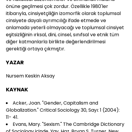
önüne geçilmesi çok zordur. Özellikle 1980'ler
itibarıyla, cinsiyetçiliğin izomorfik olarak toplumsal
cinsiyete dayalı ayrımcılığı ifade etmede ve
anlamada yeterli olmayacağı ve toplumsal cinsiyet
eşitsizliğinin ırksal, dini, cinsel, sınıfsal ve etnik tüm
diğer katmanlarla birlikte değerlendirilmesi
gerektiği ortaya çıkmıştır.
YAZAR
Nursem Keskin Aksay
KAYNAK
Acker, Joan. "Gender, Capitalism and
Globalization." Critical Sociology 30, Sayı: 1 (2004):
11- 41.
Evans, Mary. "Sexism." The Cambridge Dictionary
of Sociology içinde. Yay. Haz. Bryan S. Turner, New