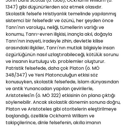
John Duns Scotus (ö. 1308), Ockhamlı William (ö.
1347) gibi düşünürlerden söz etmek olasıdır.
Skolastik felsefe Hristiyanlık temelinde yapılanmış
sistemci bir felsefedir ve özünü, her şeyden önce
Tanrı'nın varoluşu, neliği, tümellerin varlığı ve
konumu, Tanrı-evren ilişkisi, inançla akıl, doğayla
Tanrı'nın inayeti, iradeyle zihin, devletle kilise
arasındaki ilişkiler, Tanrı'nın mutlak bilgisiyle insan
özgürlüğünün nasıl uzlaştırabileceği, kötülük sorunu
ve insanın kurtuluşu vb. problemler oluşturur.
Patristik felsefede, daha çok Platon (ö. MÖ
348/347) ve Yeni Platonculuğun etkisi söz
konusuyken, skolastik felsefede, İslam dünyasından
ve antik Yunancadan yapılan çevirilerle,
Aristoteles'in (ö. MÖ 322) etkisinin ön plana çıktığı
söylenebilir. Ancak skolastik dönemin sonuna doğru,
Platon ve Aristoteles gibi otoritelerin eleştirilmeye
başlandığı, özellikle Ockhamlı William ve
takipçilerince, dinle felsefenin, akılla imanın