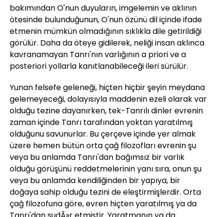
bakımından O'nun duyuların, imgelemin ve aklının
ötesinde bulunduğunun, O'nun özünü dil içinde ifade
etmenin mümkün olmadığının sıklıkla dile getirildiği
görülür. Daha da öteye gidilerek, neliği insan aklınca
kavranamayan Tanrı'nın varlığının a priori ve a
posteriori yollarla kanıtlanabileceği ileri sürülür.
Yunan felsefe geleneği, hiçten hiçbir şeyin meydana
gelemeyeceği, dolayısıyla maddenin ezeli olarak var
olduğu tezine dayanırken, tek-Tanrılı dinler evrenin
zaman içinde Tanrı tarafından yoktan yaratılmış
olduğunu savunurlar. Bu çerçeve içinde yer almak
üzere hemen bütün orta çağ filozofları evrenin şu
veya bu anlamda Tanrı'dan bağımsız bir varlık
olduğu görüşünü reddetmelerinin yanı sıra, onun şu
veya bu anlamda kendiliğinden bir yapıya, bir
doğaya sahip olduğu tezini de eleştirmişlerdir. Orta
çağ filozofuna göre, evren hiçten yaratılmış ya da
Tanrı'dan sudÃ»r etmiştir. Yaratmanın ya da