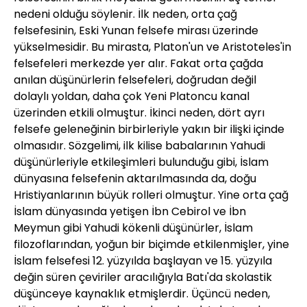
nedeni olduğu söylenir. İlk neden, orta çağ
felsefesinin, Eski Yunan felsefe mirası üzerinde
yükselmesidir. Bu mirasta, Platon'un ve Aristoteles'in
felsefeleri merkezde yer alır. Fakat orta çağda
anılan düşünürlerin felsefeleri, doğrudan değil
dolaylı yoldan, daha çok Yeni Platoncu kanal
üzerinden etkili olmuştur. İkinci neden, dört ayrı
felsefe geleneğinin birbirleriyle yakın bir ilişki içinde
olmasıdır. Sözgelimi, ilk kilise babalarının Yahudi
düşünürleriyle etkileşimleri bulunduğu gibi, İslam
dünyasına felsefenin aktarılmasında da, doğu
Hristiyanlarının büyük rolleri olmuştur. Yine orta çağ
İslam dünyasında yetişen İbn Cebirol ve İbn
Meymun gibi Yahudi kökenli düşünürler, İslam
filozoflarından, yoğun bir biçimde etkilenmişler, yine
İslam felsefesi 12. yüzyılda başlayan ve 15. yüzyıla
değin süren çeviriler aracılığıyla Batı'da skolastik
düşünceye kaynaklık etmişlerdir. Üçüncü neden,