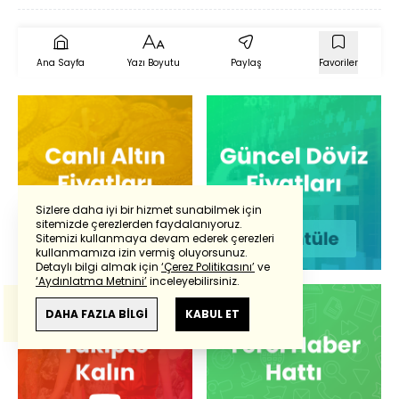
Ana Sayfa
Yazı Boyutu
Paylaş
Favoriler
Sizlere daha iyi bir hizmet sunabilmek için
sitemizde çerezlerden faydalanıyoruz.
Sitemizi kullanmaya devam ederek çerezleri
Powered by
Translate
kullanmamıza izin vermiş oluyorsunuz.
Detaylı bilgi almak için
‘Çerez Politikasını’
ve
‘Aydınlatma Metnini’
inceleyebilirsiniz.
Bu çeviride
Google Translete
kullanılmıştır.
Anlam ve çeviri hatalarından
haberturk.com
DAHA FAZLA BİLGİ
KABUL ET
sorumlu değildir.