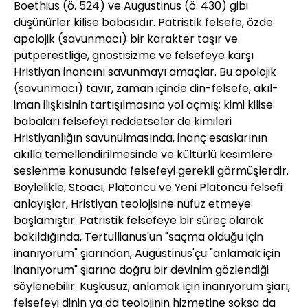
Boethius (ö. 524) ve Augustinus (ö. 430) gibi
düşünürler kilise babasıdır. Patristik felsefe, özde
apolojik (savunmacı) bir karakter taşır ve
putperestliğe, gnostisizme ve felsefeye karşı
Hristiyan inancını savunmayı amaçlar. Bu apolojik
(savunmacı) tavır, zaman içinde din-felsefe, akıl-
iman ilişkisinin tartışılmasına yol açmış; kimi kilise
babaları felsefeyi reddetseler de kimileri
Hristiyanlığın savunulmasında, inanç esaslarının
akılla temellendirilmesinde ve kültürlü kesimlere
seslenme konusunda felsefeyi gerekli görmüşlerdir.
Böylelikle, Stoacı, Platoncu ve Yeni Platoncu felsefi
anlayışlar, Hristiyan teolojisine nüfuz etmeye
başlamıştır. Patristik felsefeye bir süreç olarak
bakıldığında, Tertullianus'un "saçma olduğu için
inanıyorum" şiarından, Augustinus'çu "anlamak için
inanıyorum" şiarına doğru bir devinim gözlendiği
söylenebilir. Kuşkusuz, anlamak için inanıyorum şiarı,
felsefeyi dinin ya da teolojinin hizmetine soksa da