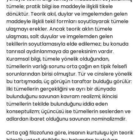
tümele; pratik bilgi ise maddeyle ilişkili tikele
dönüktür. Teorik akıl, duylar ve imgelemden gelen
maddeyle ilişkili tekil formları soyutlayarak tümele
ulaşmayı erekler. Ancak teorik aklın tümele
ulaşması, salt duyular ve imgelemden gelen
tekillerin soyutlamasıyla elde edilemez; bu konuda
tanrısal aydınlanmaya da gereksinim vardır.
Kuramsal bilgi, tümele yönelik olduğundan,
tümellerin varlığı sorunu orta çağın en tipik felsefi
sorunlarından birisi olmuştur. Tür ve cinslere yönelik
bu tartışmada, üç görüşün taraftar bulduğu görülür:
İlki tümellerin gerçekliğini ve ayrı bir dünyada
bulunduğunu savunan kavram realizmi; ikincisi
tümellerin tekilde bulunduğunu iddia eden
konseptulizm; üçüncüsü ise tümellerin seslerden ve
adlardan ibaret olduğunu savunan nominalizmdir.
Orta çağ filozofuna göre, insanın kurtuluşu için teorik