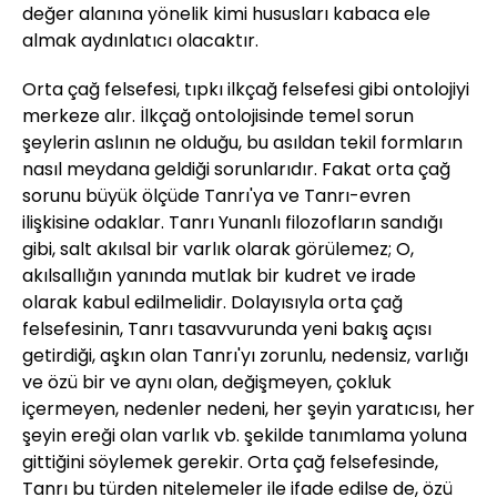
değer alanına yönelik kimi hususları kabaca ele
almak aydınlatıcı olacaktır.
Orta çağ felsefesi, tıpkı ilkçağ felsefesi gibi ontolojiyi
merkeze alır. İlkçağ ontolojisinde temel sorun
şeylerin aslının ne olduğu, bu asıldan tekil formların
nasıl meydana geldiği sorunlarıdır. Fakat orta çağ
sorunu büyük ölçüde Tanrı'ya ve Tanrı-evren
ilişkisine odaklar. Tanrı Yunanlı filozofların sandığı
gibi, salt akılsal bir varlık olarak görülemez; O,
akılsallığın yanında mutlak bir kudret ve irade
olarak kabul edilmelidir. Dolayısıyla orta çağ
felsefesinin, Tanrı tasavvurunda yeni bakış açısı
getirdiği, aşkın olan Tanrı'yı zorunlu, nedensiz, varlığı
ve özü bir ve aynı olan, değişmeyen, çokluk
içermeyen, nedenler nedeni, her şeyin yaratıcısı, her
şeyin ereği olan varlık vb. şekilde tanımlama yoluna
gittiğini söylemek gerekir. Orta çağ felsefesinde,
Tanrı bu türden nitelemeler ile ifade edilse de, özü