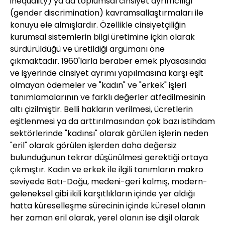
inequality) ya da toplumsal cinsiyet ayrımcılığı
(gender discrimination) kavramsallaştırmaları ile
konuyu ele almışlardır. Özellikle cinsiyetçiliğin
kurumsal sistemlerin bilgi üretimine içkin olarak
sürdürüldüğü ve üretildiği argümanı öne
çıkmaktadır. 1960'larla beraber emek piyasasında
ve işyerinde cinsiyet ayrımı yapılmasına karşı eşit
olmayan ödemeler ve "kadın" ve "erkek" işleri
tanımlamalarının ve farklı değerler atfedilmesinin
altı çizilmiştir. Belli hakların verilmesi, ücretlerin
eşitlenmesi ya da arttırılmasından çok bazı istihdam
sektörlerinde "kadınsı" olarak görülen işlerin neden
"eril" olarak görülen işlerden daha değersiz
bulunduğunun tekrar düşünülmesi gerektiği ortaya
çıkmıştır. Kadın ve erkek ile ilgili tanımların makro
seviyede Batı-Doğu, medeni-geri kalmış, modern-
geleneksel gibi ikili karşıtlıkların içinde yer aldığı
hatta küreselleşme sürecinin içinde küresel olanın
her zaman eril olarak, yerel olanın ise dişil olarak