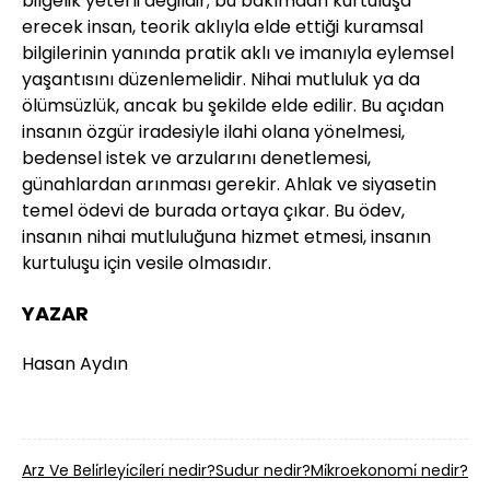
bilgelik yeterli değildir; bu bakımdan kurtuluşa
erecek insan, teorik aklıyla elde ettiği kuramsal
bilgilerinin yanında pratik aklı ve imanıyla eylemsel
yaşantısını düzenlemelidir. Nihai mutluluk ya da
ölümsüzlük, ancak bu şekilde elde edilir. Bu açıdan
insanın özgür iradesiyle ilahi olana yönelmesi,
bedensel istek ve arzularını denetlemesi,
günahlardan arınması gerekir. Ahlak ve siyasetin
temel ödevi de burada ortaya çıkar. Bu ödev,
insanın nihai mutluluğuna hizmet etmesi, insanın
kurtuluşu için vesile olmasıdır.
YAZAR
Hasan Aydın
Arz Ve Beli̇rleyi̇ci̇leri̇ nedir?
Sudur nedir?
Mi̇kroekonomi̇ nedir?
Par