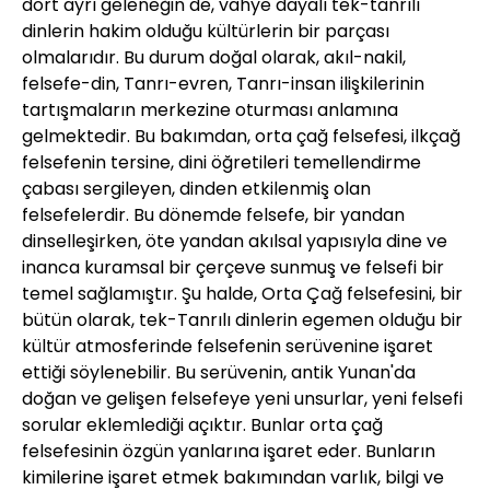
dört ayrı geleneğin de, vahye dayalı tek-tanrılı
dinlerin hakim olduğu kültürlerin bir parçası
olmalarıdır. Bu durum doğal olarak, akıl-nakil,
felsefe-din, Tanrı-evren, Tanrı-insan ilişkilerinin
tartışmaların merkezine oturması anlamına
gelmektedir. Bu bakımdan, orta çağ felsefesi, ilkçağ
felsefenin tersine, dini öğretileri temellendirme
çabası sergileyen, dinden etkilenmiş olan
felsefelerdir. Bu dönemde felsefe, bir yandan
dinselleşirken, öte yandan akılsal yapısıyla dine ve
inanca kuramsal bir çerçeve sunmuş ve felsefi bir
temel sağlamıştır. Şu halde, Orta Çağ felsefesini, bir
bütün olarak, tek-Tanrılı dinlerin egemen olduğu bir
kültür atmosferinde felsefenin serüvenine işaret
ettiği söylenebilir. Bu serüvenin, antik Yunan'da
doğan ve gelişen felsefeye yeni unsurlar, yeni felsefi
sorular eklemlediği açıktır. Bunlar orta çağ
felsefesinin özgün yanlarına işaret eder. Bunların
kimilerine işaret etmek bakımından varlık, bilgi ve