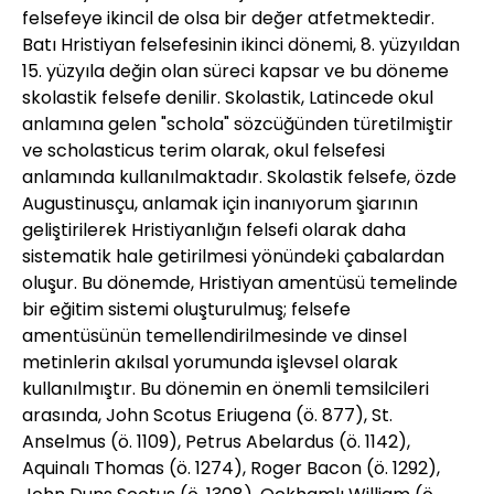
felsefeye ikincil de olsa bir değer atfetmektedir.
Batı Hristiyan felsefesinin ikinci dönemi, 8. yüzyıldan
15. yüzyıla değin olan süreci kapsar ve bu döneme
skolastik felsefe denilir. Skolastik, Latincede okul
anlamına gelen "schola" sözcüğünden türetilmiştir
ve scholasticus terim olarak, okul felsefesi
anlamında kullanılmaktadır. Skolastik felsefe, özde
Augustinusçu, anlamak için inanıyorum şiarının
geliştirilerek Hristiyanlığın felsefi olarak daha
sistematik hale getirilmesi yönündeki çabalardan
oluşur. Bu dönemde, Hristiyan amentüsü temelinde
bir eğitim sistemi oluşturulmuş; felsefe
amentüsünün temellendirilmesinde ve dinsel
metinlerin akılsal yorumunda işlevsel olarak
kullanılmıştır. Bu dönemin en önemli temsilcileri
arasında, John Scotus Eriugena (ö. 877), St.
Anselmus (ö. 1109), Petrus Abelardus (ö. 1142),
Aquinalı Thomas (ö. 1274), Roger Bacon (ö. 1292),