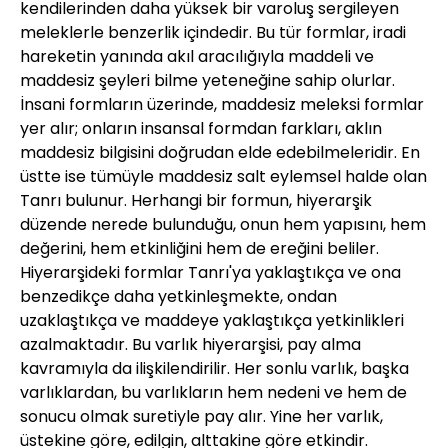
kendilerinden daha yüksek bir varoluş sergileyen
meleklerle benzerlik içindedir. Bu tür formlar, iradi
hareketin yanında akıl aracılığıyla maddeli ve
maddesiz şeyleri bilme yeteneğine sahip olurlar.
İnsani formların üzerinde, maddesiz meleksi formlar
yer alır; onların insansal formdan farkları, aklın
maddesiz bilgisini doğrudan elde edebilmeleridir. En
üstte ise tümüyle maddesiz salt eylemsel halde olan
Tanrı bulunur. Herhangi bir formun, hiyerarşik
düzende nerede bulunduğu, onun hem yapısını, hem
değerini, hem etkinliğini hem de ereğini beliler.
Hiyerarşideki formlar Tanrı'ya yaklaştıkça ve ona
benzedikçe daha yetkinleşmekte, ondan
uzaklaştıkça ve maddeye yaklaştıkça yetkinlikleri
azalmaktadır. Bu varlık hiyerarşisi, pay alma
kavramıyla da ilişkilendirilir. Her sonlu varlık, başka
varlıklardan, bu varlıkların hem nedeni ve hem de
sonucu olmak suretiyle pay alır. Yine her varlık,
üstekine göre, edilgin, alttakine göre etkindir.