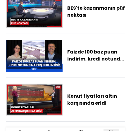
BES'te kazanmanın püf
noktası
Faizde 100 baz puan
indirim, kredi notunda
artış beklentisi! TCMB,
Fitch ve Moody's
açıklayacak
Konut fiyatları altın
karşısında eridi