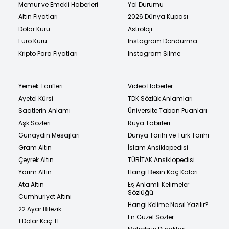
Memur ve Emekli Haberleri
Yol Durumu
Altın Fiyatları
2026 Dünya Kupası
Dolar Kuru
Astroloji
Euro Kuru
Instagram Dondurma
Kripto Para Fiyatları
Instagram Silme
Yemek Tarifleri
Video Haberler
Ayetel Kürsi
TDK Sözlük Anlamları
Saatlerin Anlamı
Üniversite Taban Puanları
Aşk Sözleri
Rüya Tabirleri
Günaydın Mesajları
Dünya Tarihi ve Türk Tarihi
Gram Altın
İslam Ansiklopedisi
Çeyrek Altın
TÜBİTAK Ansiklopedisi
Yarım Altın
Hangi Besin Kaç Kalori
Ata Altın
Eş Anlamlı Kelimeler
Sözlüğü
Cumhuriyet Altını
Hangi Kelime Nasıl Yazılır?
22 Ayar Bilezik
En Güzel Sözler
1 Dolar Kaç TL