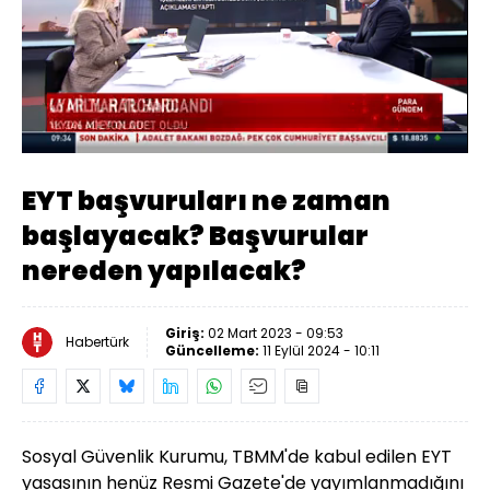
Yüklendi
:
19.41%
Sesi
Oynatma
Aç
Hızı
EYT başvuruları ne zaman
başlayacak? Başvurular
nereden yapılacak?
Giriş:
02 Mart 2023 - 09:53
Habertürk
Güncelleme:
11 Eylül 2024 - 10:11
Sosyal Güvenlik Kurumu, TBMM'de kabul edilen EYT
yasasının henüz Resmi Gazete'de yayımlanmadığını