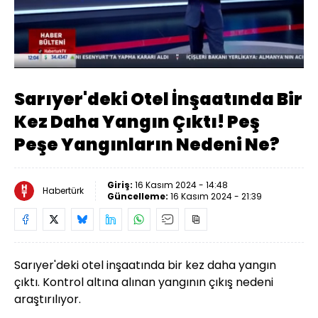
Yüklendi
:
32.78%
Sesi
Oynatma
Aç
Hızı
Sarıyer'deki Otel İnşaatında Bir
Kez Daha Yangın Çıktı! Peş
Peşe Yangınların Nedeni Ne?
Giriş:
16 Kasım 2024 - 14:48
Habertürk
Güncelleme:
16 Kasım 2024 - 21:39
Sarıyer'deki otel inşaatında bir kez daha yangın
çıktı. Kontrol altına alınan yangının çıkış nedeni
araştırılıyor.