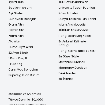
Ayetel Kürsi
TDK Sözlük Anlamları
Saatlerin Anlamı
Üniversite Taban Puanları
Aşk Sözleri
Rüya Tabirleri
Günaydın Mesajları
Dünya Tarihi ve Türk Tarihi
Gram Altın
İslam Ansiklopedisi
Çeyrek Altın
TÜBİTAK Ansiklopedisi
Yarım Altın
Hangi Besin Kaç Kalori
Ata Altın
Eş Anlamlı Kelimeler
Sözlüğü
Cumhuriyet Altını
Hangi Kelime Nasıl Yazılır?
22 Ayar Bilezik
En Güzel Sözler
1 Dolar Kaç TL
Metrobüs Durakları
1 Euro Kaç TL
Marmaray Durakları
Canlı Maç Sonuçları
Erkek İsimleri
Süper Lig Puan Durumu
Kız İsimleri
Atasözleri ve Anlamları
Türkçe Deyimler Sözlüğü