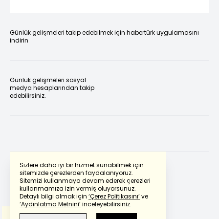
Günlük gelişmeleri takip edebilmek için habertürk uygulamasını
indirin
Günlük gelişmeleri sosyal
medya hesaplarından takip
edebilirsiniz.
Sizlere daha iyi bir hizmet sunabilmek için
sitemizde çerezlerden faydalanıyoruz.
Sitemizi kullanmaya devam ederek çerezleri
Powered by
Translate
kullanmamıza izin vermiş oluyorsunuz.
Detaylı bilgi almak için
‘Çerez Politikasını’
ve
‘Aydınlatma Metnini’
inceleyebilirsiniz.
Bu çeviride
Google Translete
kullanılmıştır.