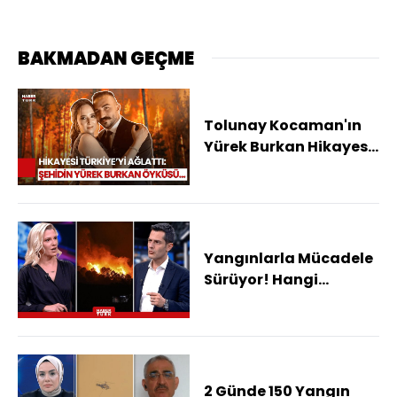
BAKMADAN GEÇME
Tolunay Kocaman'ın
Yürek Burkan Hikayesi:
10 Günlük Evliydi,
Göreve Başlayalı
Sadece 1 Ay Olmuştu!
Yangınlarla Mücadele
Sürüyor! Hangi
Bölgeler İçin Yangın
Riski Var?
2 Günde 150 Yangın