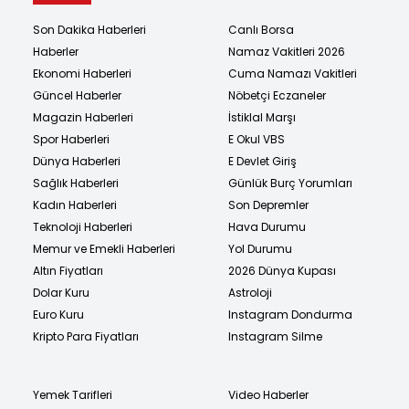
Son Dakika Haberleri
Canlı Borsa
Haberler
Namaz Vakitleri 2026
Ekonomi Haberleri
Cuma Namazı Vakitleri
Güncel Haberler
Nöbetçi Eczaneler
Magazin Haberleri
İstiklal Marşı
Spor Haberleri
E Okul VBS
Dünya Haberleri
E Devlet Giriş
Sağlık Haberleri
Günlük Burç Yorumları
Kadın Haberleri
Son Depremler
Teknoloji Haberleri
Hava Durumu
Memur ve Emekli Haberleri
Yol Durumu
Altın Fiyatları
2026 Dünya Kupası
Dolar Kuru
Astroloji
Euro Kuru
Instagram Dondurma
Kripto Para Fiyatları
Instagram Silme
Yemek Tarifleri
Video Haberler