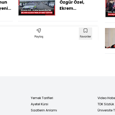
nun
Özgür Özel,
yeni
Ekrem
İmamoğlu'nu
ı
Silivri
Cezaevi'nde
ziyaret ediyor
Paylaş
Favoriler
Yemek Tarifleri
Video Habe
Ayetel Kürsi
TDK Sözlük
i
Saatlerin Anlamı
Üniversite