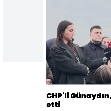
Yükl
70.4
Sesi
Aç
CHP'li Günaydın
etti