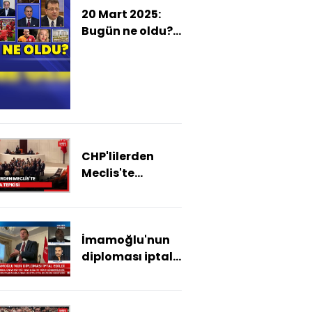
20 Mart 2025:
Bugün ne oldu?
İşte günün öne
çıkan haberleri
CHP'lilerden
Meclis'te
diploma tepkisi
İmamoğlu'nun
diploması iptal
edildi