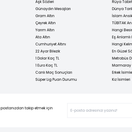
Aşk Sözleri
Rüya Tabirl
Günaydın Mesajları
Dünya Tarih
Gram Altın
İslam Ansi
Çeyrek Altın
TÜBİTAK An
Yarım Altın
Hangi Besi
Ata Altın
Eş Anlamlı 
Cumhuriyet Altını
Hangi Kelim
22 Ayar Bilezik
En Güzel Sö
1 Dolar Kaç TL
Metrobüs D
1 Euro Kaç TL
Marmaray D
Canlı Maç Sonuçları
Erkek İsimle
Süper Lig Puan Durumu
Kız İsimleri
-postanızdan takip etmek için