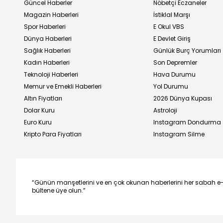
Güncel Haberler
Nöbetçi Eczaneler
Magazin Haberleri
İstiklal Marşı
Spor Haberleri
E Okul VBS
Dünya Haberleri
E Devlet Giriş
Sağlık Haberleri
Günlük Burç Yorumları
Kadın Haberleri
Son Depremler
Teknoloji Haberleri
Hava Durumu
Memur ve Emekli Haberleri
Yol Durumu
Altın Fiyatları
2026 Dünya Kupası
Dolar Kuru
Astroloji
Euro Kuru
Instagram Dondurma
Kripto Para Fiyatları
Instagram Silme
“Günün manşetlerini ve en çok okunan haberlerini her sabah e
bültene üye olun.”