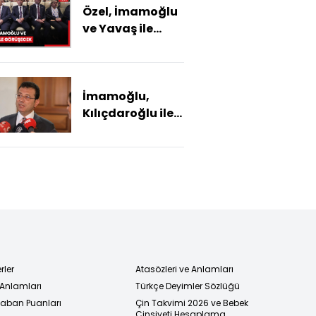
Özel, İmamoğlu
ve Yavaş ile
görüşecek
İmamoğlu,
Kılıçdaroğlu ile
görüşmesini
anlattı!
rler
Atasözleri ve Anlamları
 Anlamları
Türkçe Deyimler Sözlüğü
 Taban Puanları
Çin Takvimi 2026 ve Bebek
Cinsiyeti Hesaplama