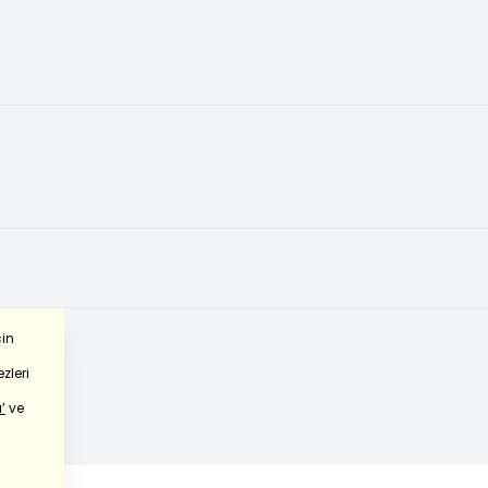
çin
zleri
’
ve