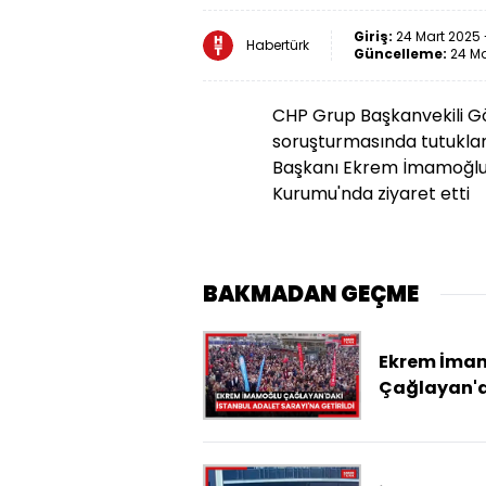
Giriş:
24 Mart 2025 -
Habertürk
Güncelleme:
24 Ma
CHP Grup Başkanvekili G
soruşturmasında tutuklan
Başkanı Ekrem İmamoğlu'
Kurumu'nda ziyaret etti
BAKMADAN GEÇME
Ekrem İma
Çağlayan'
İstanbul Ad
Sarayı'na
getirildi