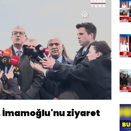
endi
:
1%
Oynatma
Hızı
, İmamoğlu'nu ziyaret