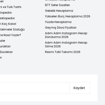
eri
İETT Sefer Saatleri
i ve Türk Tarihi
Gebelik Hesaplama
klopedisi
Yükselen Burç Hesaplama 2026
siklopedisi
Yüzde Hesaplama
n Kaç Kalori
Geçmiş Döviz Fiyatları
Kelimeler Sözlüğü
Adım Adım Instagram Hesap
e Nasıl Yazılır?
Dondurma 2026
zler
Adım Adım Instagram Hesap
urakları
Silme 2026
urakları
Resmi Tatil Takvimi 2026
ri
Kaydet