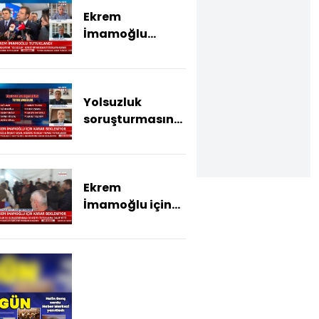
Ekrem
İmamoğlu
hakkında
tutuklama
kararı
Yolsuzluk
soruşturmasında
tutuklananlar
Ekrem
İmamoğlu için
karar bekleniyor