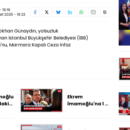
 19:19
rt 2025 - 19:23
ökhan Günaydın, yolsuzluk
an İstanbul Büyükşehir Belediyesi (İBB)
nu, Marmara Kapalı Ceza İnfaz
moğlu
Ekrem
daki
İmamoğlu'na 1 yıl
alet
8 ay hapis cezası