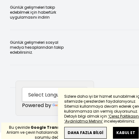
Günlük gelişmeleri takip
edebilmek için habertürk
uygulamasını indirin
Günlük gelişmeleri sosyal
medya hesaplarından takip
edebilirsiniz.
Sizlere daha iyi bir hizmet sunabilmek i
sitemizde çerezlerden faydalanıyoruz.
Powered by
Translate
Sitemizi kullanmaya devam ederek çere
kullanmamıza izin vermiş oluyorsunuz.
Detaylı bilgi almak için
‘Çerez Politikasını
‘Aydınlatma Metnini’
inceleyebilirsiniz.
Bu çeviride
Google Translete
kullanılmıştır.
Anlam ve çeviri hatalarından
haberturk.com
DAHA FAZLA BİLGİ
KABUL ET
sorumlu değildir.