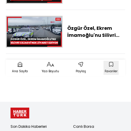
çıktı
Özgür Özel, Ekrem
İmamoğlu'nu Silivri
Cezaevi'nde ziyaret
ediyor
Ana Sayfa
Yazı Boyutu
Paylaş
Favoriler
Son Dakika Haberleri
Canlı Borsa