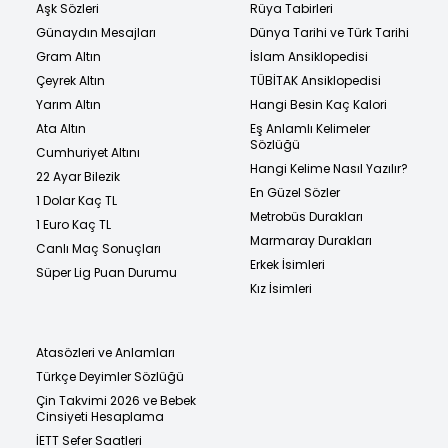
Aşk Sözleri
Rüya Tabirleri
Günaydın Mesajları
Dünya Tarihi ve Türk Tarihi
Gram Altın
İslam Ansiklopedisi
Çeyrek Altın
TÜBİTAK Ansiklopedisi
Yarım Altın
Hangi Besin Kaç Kalori
Ata Altın
Eş Anlamlı Kelimeler
Sözlüğü
Cumhuriyet Altını
Hangi Kelime Nasıl Yazılır?
22 Ayar Bilezik
En Güzel Sözler
1 Dolar Kaç TL
Metrobüs Durakları
1 Euro Kaç TL
Marmaray Durakları
Canlı Maç Sonuçları
Erkek İsimleri
Süper Lig Puan Durumu
Kız İsimleri
Atasözleri ve Anlamları
Türkçe Deyimler Sözlüğü
Çin Takvimi 2026 ve Bebek
Cinsiyeti Hesaplama
İETT Sefer Saatleri