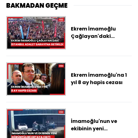
BAKMADAN GEÇME
Ekrem İmamoğlu
Çağlayan'daki
İstanbul Adalet
Sarayı'na getirildi
Ekrem İmamoğlu'na 1
yıl 8 ay hapis cezası
İmamoğlu'nun ve
ekibinin yeni
görüntüleri ortaya