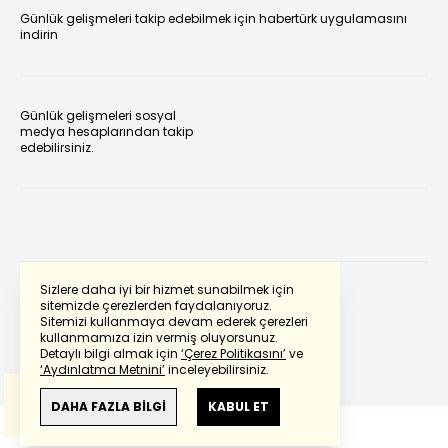
Günlük gelişmeleri takip edebilmek için habertürk uygulamasını
indirin
Günlük gelişmeleri sosyal
medya hesaplarından takip
edebilirsiniz.
Sizlere daha iyi bir hizmet sunabilmek için
sitemizde çerezlerden faydalanıyoruz.
Sitemizi kullanmaya devam ederek çerezleri
Powered by
Translate
kullanmamıza izin vermiş oluyorsunuz.
Detaylı bilgi almak için
‘Çerez Politikasını’
ve
‘Aydınlatma Metnini’
inceleyebilirsiniz.
Bu çeviride
Google Translete
kullanılmıştır.
Anlam ve çeviri hatalarından
haberturk.com
DAHA FAZLA BİLGİ
KABUL ET
sorumlu değildir.