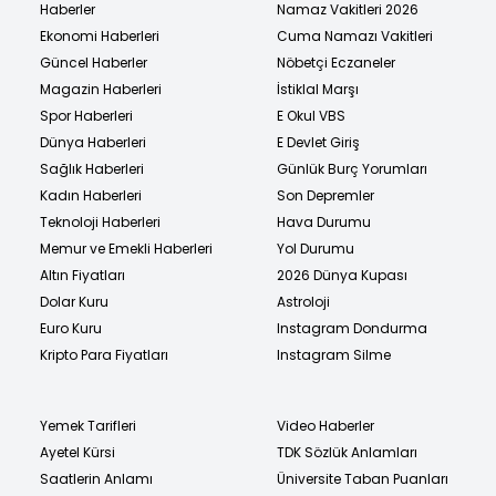
Haberler
Namaz Vakitleri 2026
Ekonomi Haberleri
Cuma Namazı Vakitleri
Güncel Haberler
Nöbetçi Eczaneler
Magazin Haberleri
İstiklal Marşı
Spor Haberleri
E Okul VBS
Dünya Haberleri
E Devlet Giriş
Sağlık Haberleri
Günlük Burç Yorumları
Kadın Haberleri
Son Depremler
Teknoloji Haberleri
Hava Durumu
Memur ve Emekli Haberleri
Yol Durumu
Altın Fiyatları
2026 Dünya Kupası
Dolar Kuru
Astroloji
Euro Kuru
Instagram Dondurma
Kripto Para Fiyatları
Instagram Silme
Yemek Tarifleri
Video Haberler
Ayetel Kürsi
TDK Sözlük Anlamları
Saatlerin Anlamı
Üniversite Taban Puanları