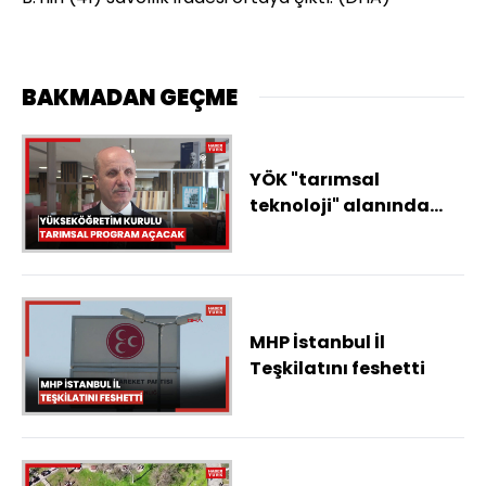
BAKMADAN GEÇME
YÖK "tarımsal
teknoloji" alanında
yeni programlar
açacak
MHP İstanbul İl
Teşkilatını feshetti