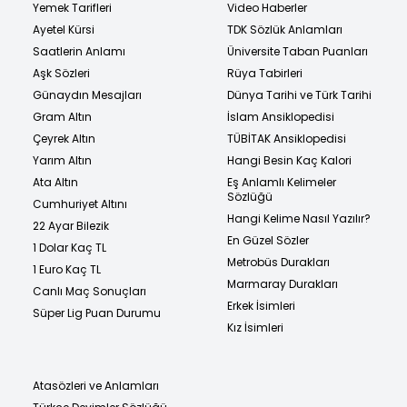
Yemek Tarifleri
Video Haberler
Ayetel Kürsi
TDK Sözlük Anlamları
Saatlerin Anlamı
Üniversite Taban Puanları
Aşk Sözleri
Rüya Tabirleri
Günaydın Mesajları
Dünya Tarihi ve Türk Tarihi
Gram Altın
İslam Ansiklopedisi
Çeyrek Altın
TÜBİTAK Ansiklopedisi
Yarım Altın
Hangi Besin Kaç Kalori
Ata Altın
Eş Anlamlı Kelimeler
Sözlüğü
Cumhuriyet Altını
Hangi Kelime Nasıl Yazılır?
22 Ayar Bilezik
En Güzel Sözler
1 Dolar Kaç TL
Metrobüs Durakları
1 Euro Kaç TL
Marmaray Durakları
Canlı Maç Sonuçları
Erkek İsimleri
Süper Lig Puan Durumu
Kız İsimleri
Atasözleri ve Anlamları