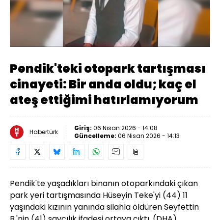
Yüklendi
:
11.14%
Sesi
Oynatma
480
Aç
Hızı
Pendik'teki otopark tartışması
cinayeti: Bir anda oldu; kaç el
ateş ettiğimi hatırlamıyorum
Giriş:
06 Nisan 2026 - 14:08
Habertürk
Güncelleme:
06 Nisan 2026 - 14:13
Pendik'te yaşadıkları binanın otoparkındaki çıkan
park yeri tartışmasında Hüseyin Teke'yi (44) 11
yaşındaki kızının yanında silahla öldüren Seyfettin
B.'nin (41) savcılık ifadesi ortaya çıktı. (DHA)