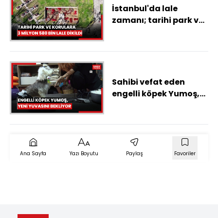
İstanbul'da lale
zamanı; tarihi park ve
korulara 3 milyon 580
bin lale dikildi
Sahibi vefat eden
engelli köpek Yumoş,
yeni yuvasına
koşacağı günü
bekliyor
Ana Sayfa
Yazı Boyutu
Paylaş
Favoriler