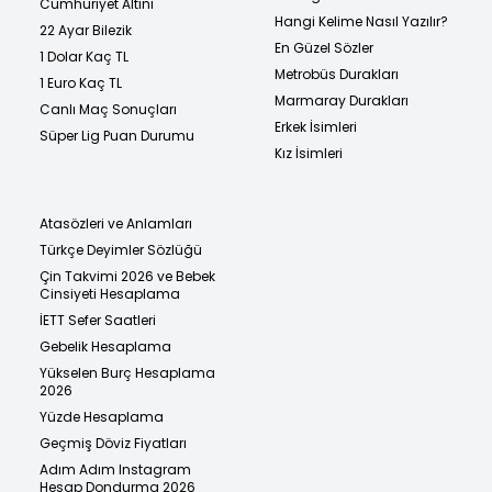
Cumhuriyet Altını
Hangi Kelime Nasıl Yazılır?
22 Ayar Bilezik
En Güzel Sözler
1 Dolar Kaç TL
Metrobüs Durakları
1 Euro Kaç TL
Marmaray Durakları
Canlı Maç Sonuçları
Erkek İsimleri
Süper Lig Puan Durumu
Kız İsimleri
Atasözleri ve Anlamları
Türkçe Deyimler Sözlüğü
Çin Takvimi 2026 ve Bebek
Cinsiyeti Hesaplama
İETT Sefer Saatleri
Gebelik Hesaplama
Yükselen Burç Hesaplama
2026
Yüzde Hesaplama
Geçmiş Döviz Fiyatları
Adım Adım Instagram
Hesap Dondurma 2026