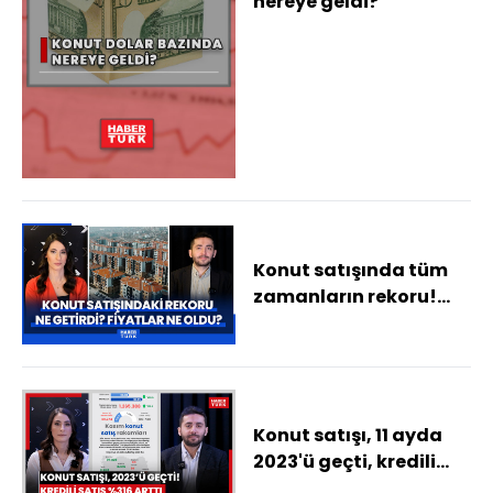
nereye geldi?
Konut satışında tüm
zamanların rekoru!
Rekoru ne getirdi?
Konut fiyatları ne
oldu?
Konut satışı, 11 ayda
2023'ü geçti, kredili
satış %316 arttı! 1