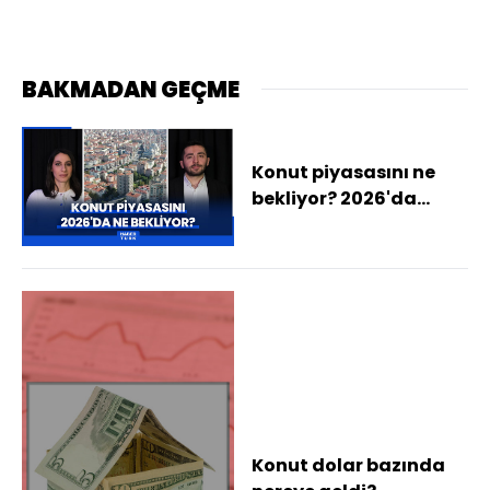
BAKMADAN GEÇME
Konut piyasasını ne
bekliyor? 2026'da
konut fiyatları ne olur?
Konut satışları rekora
devam eder mi?
Konut dolar bazında