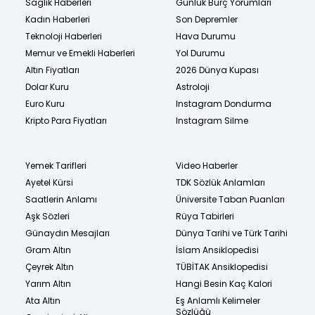
Sağlık Haberleri
Günlük Burç Yorumları
Kadın Haberleri
Son Depremler
Teknoloji Haberleri
Hava Durumu
Memur ve Emekli Haberleri
Yol Durumu
Altın Fiyatları
2026 Dünya Kupası
Dolar Kuru
Astroloji
Euro Kuru
Instagram Dondurma
Kripto Para Fiyatları
Instagram Silme
Yemek Tarifleri
Video Haberler
Ayetel Kürsi
TDK Sözlük Anlamları
Saatlerin Anlamı
Üniversite Taban Puanları
Aşk Sözleri
Rüya Tabirleri
Günaydın Mesajları
Dünya Tarihi ve Türk Tarihi
Gram Altın
İslam Ansiklopedisi
Çeyrek Altın
TÜBİTAK Ansiklopedisi
Yarım Altın
Hangi Besin Kaç Kalori
Ata Altın
Eş Anlamlı Kelimeler
Sözlüğü