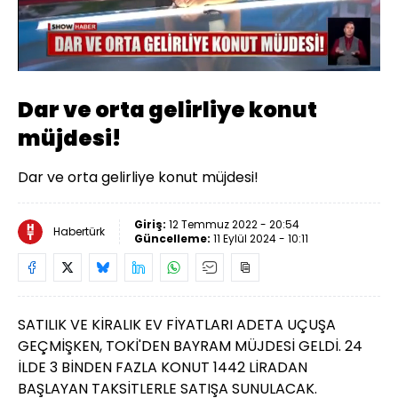
Yüklendi
:
37.74%
Sesi
Oynatma
Aç
Hızı
Dar ve orta gelirliye konut
müjdesi!
Dar ve orta gelirliye konut müjdesi!
Giriş:
12 Temmuz 2022 - 20:54
Habertürk
Güncelleme:
11 Eylül 2024 - 10:11
SATILIK VE KİRALIK EV FİYATLARI ADETA UÇUŞA
GEÇMİŞKEN, TOKİ'DEN BAYRAM MÜJDESİ GELDİ. 24
İLDE 3 BİNDEN FAZLA KONUT 1442 LİRADAN
BAŞLAYAN TAKSİTLERLE SATIŞA SUNULACAK.