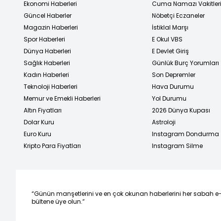
Ekonomi Haberleri
Cuma Namazı Vakitler
Güncel Haberler
Nöbetçi Eczaneler
Magazin Haberleri
İstiklal Marşı
Spor Haberleri
E Okul VBS
Dünya Haberleri
E Devlet Giriş
Sağlık Haberleri
Günlük Burç Yorumları
Kadın Haberleri
Son Depremler
Teknoloji Haberleri
Hava Durumu
Memur ve Emekli Haberleri
Yol Durumu
Altın Fiyatları
2026 Dünya Kupası
Dolar Kuru
Astroloji
Euro Kuru
Instagram Dondurma
Kripto Para Fiyatları
Instagram Silme
“Günün manşetlerini ve en çok okunan haberlerini her sabah e
bültene üye olun.”