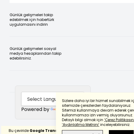
Günlük gelişmeleri takip
edebilmek için habertürk
uygulamasını indirin
Günlük gelişmeleri sosyal
medya hesaplarından takip
edebilirsiniz.
Sizlere daha iyi bir hizmet sunabilmek i
sitemizde çerezlerden faydalanıyoruz.
Powered by
Translate
Sitemizi kullanmaya devam ederek çere
kullanmamıza izin vermiş oluyorsunuz.
Detaylı bilgi almak için
‘Çerez Politikasını
‘Aydınlatma Metnini’
inceleyebilirsiniz.
Bu çeviride
Google Translete
kullanılmıştır.