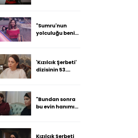
eksikti!"
"Sumru'nun
yolculuğu beni
hemen etkiledi"
'Kızılcık Şerbeti'
dizisinin 53.
bölüm tanıtımı
yayınlandı
"Bundan sonra
bu evin hanımı
da hakimi de
benim!"
Kızılcık Şerbeti