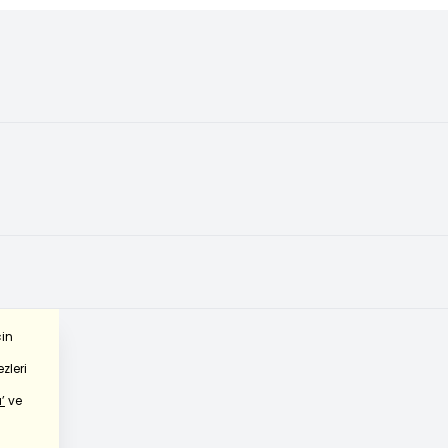
çin
zleri
’
ve