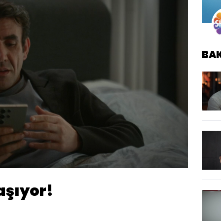
BA
Oynatma
Hızı
aşıyor!