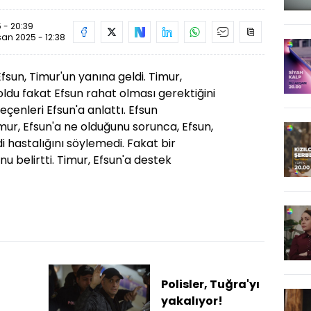
 - 20:39
san 2025 - 12:38
fsun, Timur'un yanına geldi. Timur,
oldu fakat Efsun rahat olması gerektiğini
çenleri Efsun'a anlattı. Efsun
mur, Efsun'a ne olduğunu sorunca, Efsun,
di hastalığını söylemedi. Fakat bir
u belirtti. Timur, Efsun'a destek
Polisler, Tuğra'yı
yakalıyor!