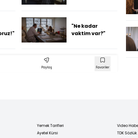
"Ne kadar
oruz!"
vaktim var?"
Paylaş
Favoriler
Yemek Tarifleri
Video Habe
Ayetel Kürsi
TDK Sözlük