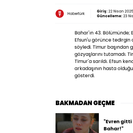
Giriş:
22 Nisan 2025
Habertürk
Güncelleme:
23 Ni
Bahar'ın 43. Bölümünde; E
Efsun'u görünce tedirgin 
söyledi. Timur başından ge
gözyaşlarını tutamadı. Ti
Timur'a sarıldı. Efsun ken
arkadaşının hasta olduğun
gösterdi.
BAKMADAN GEÇME
"Evren gitti
Bahar!"