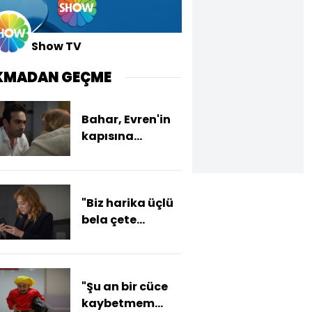
Show TV
KMADAN GEÇME
Bahar, Evren'in
kapısına
gidiyor!
"Biz harika üçlü
bela çete
olduk!"
"Şu an bir cüce
kaybetmem