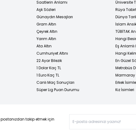
i
Saatlerin Anlamı
Üniversite
Aşk Sözleri
Rüya Tabirl
Günaydın Mesajları
Dünya Tarih
Gram Altın
İslam Ansi
Çeyrek Altın
TÜBİTAK An
Yarım Altın
Hangi Besi
Ata Altın
Eş Anlamlı 
Cumhuriyet Altını
Hangi Kelim
22 Ayar Bilezik
En Güzel Sö
1 Dolar Kaç TL
Metrobüs D
1 Euro Kaç TL
Marmaray D
Canlı Maç Sonuçları
Erkek İsimle
Süper Lig Puan Durumu
Kız İsimleri
-postanızdan takip etmek için