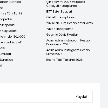
 Taban Puanları
Çin Takvimi 2026 ve Bebek
Cinsiyeti Hesaplama
eri
İETT Sefer Saatleri
i ve Türk Tarihi
Gebelik Hesaplama
klopedisi
Yükselen Burç Hesaplama 2026
siklopedisi
Yüzde Hesaplama
n Kaç Kalori
Geçmiş Döviz Fiyatları
Kelimeler Sözlüğü
Adım Adım Instagram Hesap
e Nasıl Yazılır?
Dondurma 2026
zler
Adım Adım Instagram Hesap
urakları
Silme 2026
urakları
Resmi Tatil Takvimi 2026
ri
Kaydet