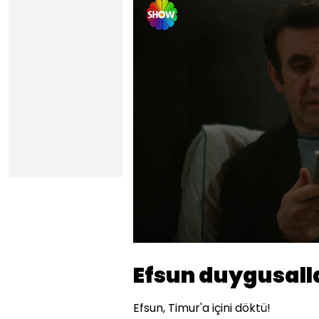
Yüklendi
:
20.12%
Sesi
Aç
Efsun duygusall
Efsun, Timur'a içini döktü!