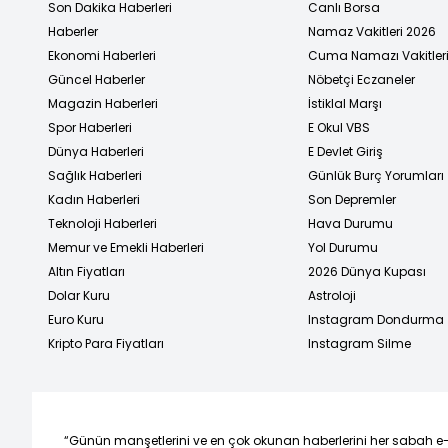
Son Dakika Haberleri
Canlı Borsa
Haberler
Namaz Vakitleri 2026
Ekonomi Haberleri
Cuma Namazı Vakitler
Güncel Haberler
Nöbetçi Eczaneler
Magazin Haberleri
İstiklal Marşı
Spor Haberleri
E Okul VBS
Dünya Haberleri
E Devlet Giriş
Sağlık Haberleri
Günlük Burç Yorumları
Kadın Haberleri
Son Depremler
Teknoloji Haberleri
Hava Durumu
Memur ve Emekli Haberleri
Yol Durumu
Altın Fiyatları
2026 Dünya Kupası
Dolar Kuru
Astroloji
Euro Kuru
Instagram Dondurma
Kripto Para Fiyatları
Instagram Silme
“Günün manşetlerini ve en çok okunan haberlerini her sabah e