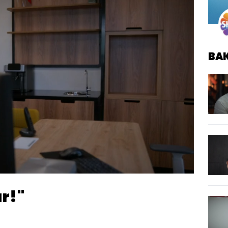
BA
Oynatma
Hızı
ar!"