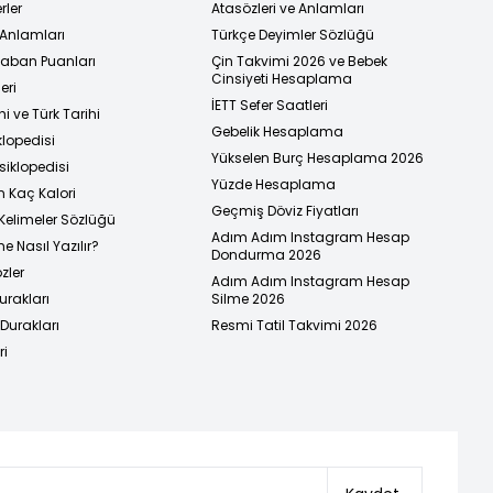
rler
Atasözleri ve Anlamları
 Anlamları
Türkçe Deyimler Sözlüğü
 Taban Puanları
Çin Takvimi 2026 ve Bebek
Cinsiyeti Hesaplama
eri
İETT Sefer Saatleri
i ve Türk Tarihi
Gebelik Hesaplama
klopedisi
Yükselen Burç Hesaplama 2026
siklopedisi
Yüzde Hesaplama
n Kaç Kalori
Geçmiş Döviz Fiyatları
Kelimeler Sözlüğü
Adım Adım Instagram Hesap
e Nasıl Yazılır?
Dondurma 2026
zler
Adım Adım Instagram Hesap
urakları
Silme 2026
urakları
Resmi Tatil Takvimi 2026
ri