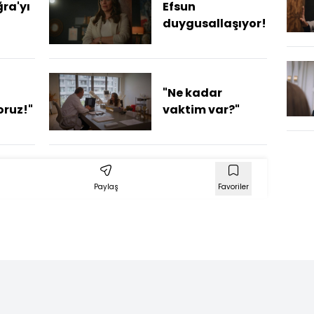
ğra'yı
Efsun
duygusallaşıyor!
"Ne kadar
oruz!"
vaktim var?"
Paylaş
Favoriler