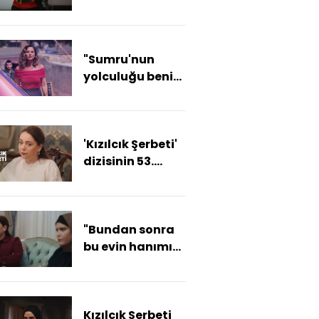
eksikti!"
"Sumru'nun
yolculuğu beni
hemen etkiledi"
'Kızılcık Şerbeti'
dizisinin 53.
bölüm tanıtımı
yayınlandı
"Bundan sonra
bu evin hanımı
da hakimi de
benim!"
Kızılcık Şerbeti