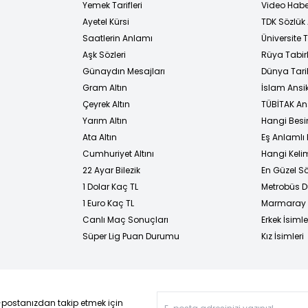
Yemek Tarifleri
Video Habe
Ayetel Kürsi
TDK Sözlük
i
Saatlerin Anlamı
Üniversite
Aşk Sözleri
Rüya Tabirl
Günaydın Mesajları
Dünya Tarih
Gram Altın
İslam Ansi
Çeyrek Altın
TÜBİTAK An
Yarım Altın
Hangi Besi
Ata Altın
Eş Anlamlı 
Cumhuriyet Altını
Hangi Kelim
22 Ayar Bilezik
En Güzel Sö
1 Dolar Kaç TL
Metrobüs D
1 Euro Kaç TL
Marmaray D
Canlı Maç Sonuçları
Erkek İsimle
Süper Lig Puan Durumu
Kız İsimleri
-postanızdan takip etmek için