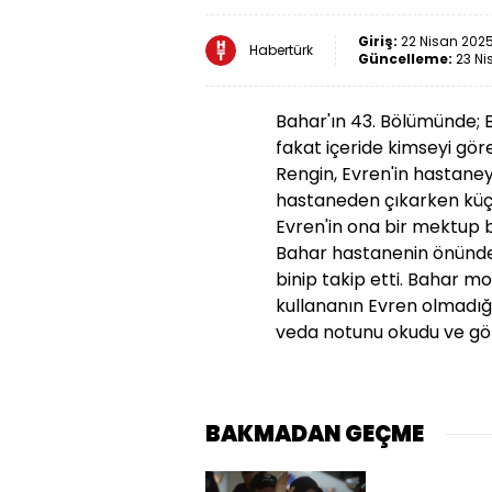
Giriş:
22 Nisan 2025
Habertürk
Güncelleme:
23 Ni
Bahar'ın 43. Bölümünde; 
fakat içeride kimseyi gör
Rengin, Evren'in hastaneyi 
hastaneden çıkarken küçük 
Evren'in ona bir mektup b
Bahar hastanenin önündek
binip takip etti. Bahar mo
kullananın Evren olmadığın
veda notunu okudu ve gö
BAKMADAN GEÇME