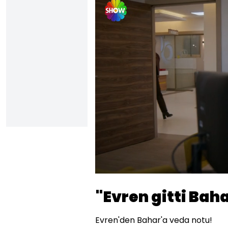
Yüklendi
:
10.45%
Sesi
Aç
"Evren gitti Bah
Evren'den Bahar'a veda notu!