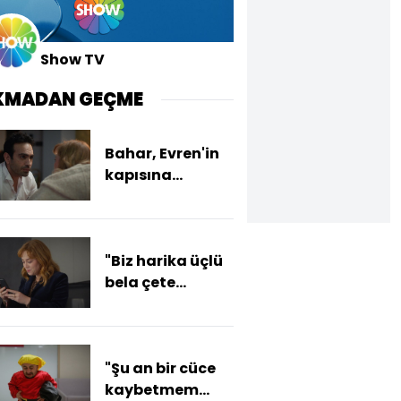
Show TV
KMADAN GEÇME
Bahar, Evren'in
kapısına
gidiyor!
"Biz harika üçlü
bela çete
olduk!"
"Şu an bir cüce
kaybetmem