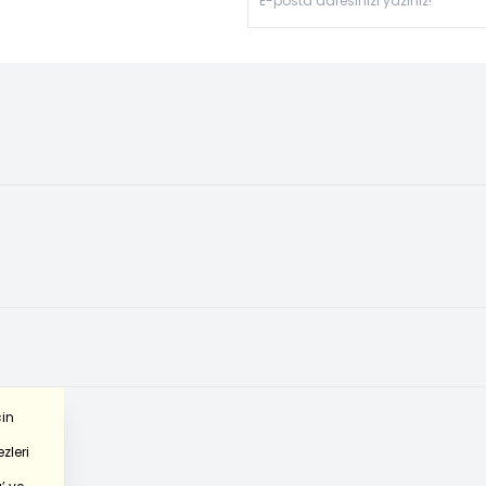
çin
zleri