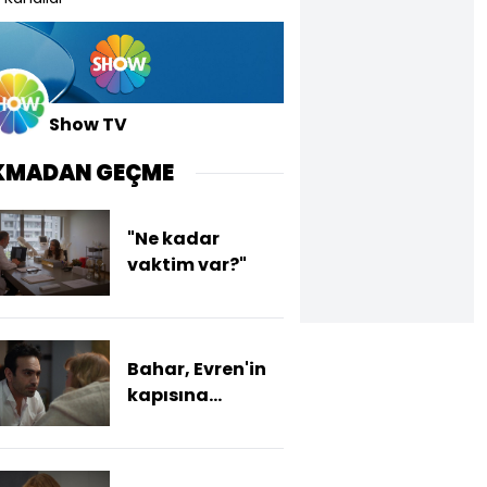
Show TV
KMADAN GEÇME
"Ne kadar
vaktim var?"
Bahar, Evren'in
kapısına
gidiyor!