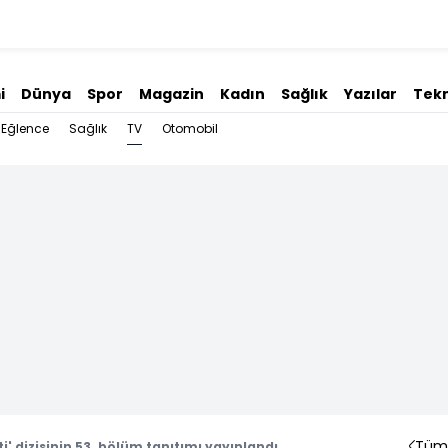
i
Dünya
Spor
Magazin
Kadın
Sağlık
Yazılar
Tekn
TV
Eğlence
Sağlık
Otomobil
Tüm 
eti' dizisinin 53. bölüm tanıtımı yayınlandı