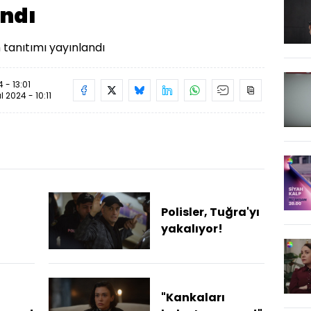
andı
üm tanıtımı yayınlandı
 - 13:01
ül 2024 - 10:11
Polisler, Tuğra'yı
yakalıyor!
"Kankaları