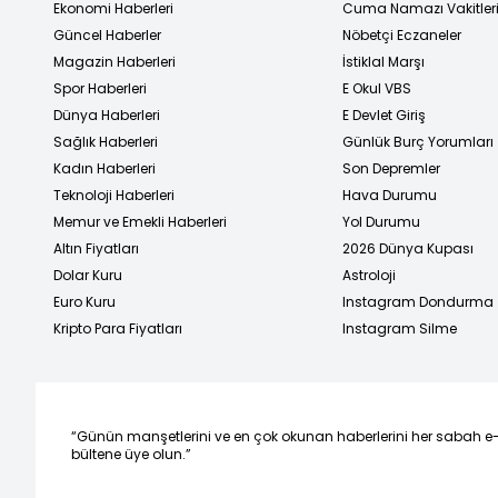
Ekonomi Haberleri
Cuma Namazı Vakitler
Güncel Haberler
Nöbetçi Eczaneler
Magazin Haberleri
İstiklal Marşı
Spor Haberleri
E Okul VBS
Dünya Haberleri
E Devlet Giriş
Sağlık Haberleri
Günlük Burç Yorumları
Kadın Haberleri
Son Depremler
Teknoloji Haberleri
Hava Durumu
Memur ve Emekli Haberleri
Yol Durumu
Altın Fiyatları
2026 Dünya Kupası
Dolar Kuru
Astroloji
Euro Kuru
Instagram Dondurma
Kripto Para Fiyatları
Instagram Silme
“Günün manşetlerini ve en çok okunan haberlerini her sabah e
bültene üye olun.”