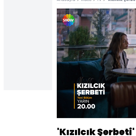
Yüklen
66.27
Sesi
Aç
'Kızılcık Şerbeti