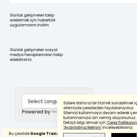
Günlük gelişmeleri takip
edebilmek için habertürk
uygulamasını indirin
Günlük gelişmeleri sosyal
medya hesaplarından takip
edebilirsiniz.
Sizlere daha iyi bir hizmet sunabilmek i
sitemizde çerezlerden faydalanıyoruz.
Powered by
Translate
Sitemizi kullanmaya devam ederek çere
kullanmamıza izin vermiş oluyorsunuz.
Detaylı bilgi almak için
‘Çerez Politikasını
‘Aydınlatma Metnini’
inceleyebilirsiniz.
Bu çeviride
Google Translete
kullanılmıştır.