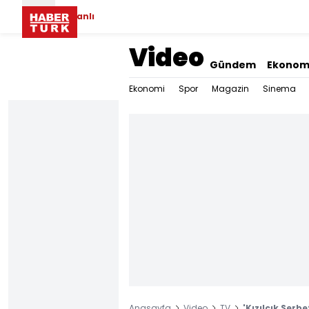
Canlı
Video
Gündem
Ekonom
Ekonomi
Spor
Magazin
Sinema
Anasayfa
Video
TV
'Kızılcık Şerb