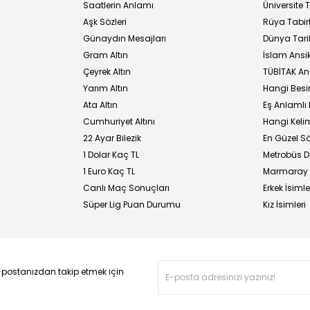
i
Saatlerin Anlamı
Üniversite
Aşk Sözleri
Rüya Tabirl
Günaydın Mesajları
Dünya Tarih
Gram Altın
İslam Ansi
Çeyrek Altın
TÜBİTAK An
Yarım Altın
Hangi Besi
Ata Altın
Eş Anlamlı 
Cumhuriyet Altını
Hangi Kelim
22 Ayar Bilezik
En Güzel Sö
1 Dolar Kaç TL
Metrobüs D
1 Euro Kaç TL
Marmaray D
Canlı Maç Sonuçları
Erkek İsimle
Süper Lig Puan Durumu
Kız İsimleri
-postanızdan takip etmek için