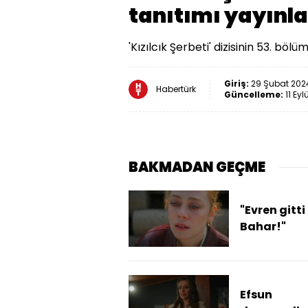
tanıtımı yayınl
'Kızılcık Şerbeti' dizisinin 53. böl
Giriş:
29 Şubat 2024
Habertürk
Güncelleme:
11 Eyl
BAKMADAN GEÇME
"Evren gitti
Bahar!"
Efsun