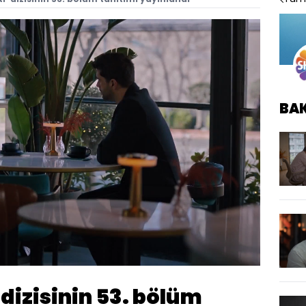
BA
di
:
%
Oynatma
1080
Hızı
' dizisinin 53. bölüm