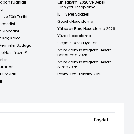
 Taban Puanları
Çin Takvimi 2026 ve Bebek
Cinsiyeti Hesaplama
eri
İETT Sefer Saatleri
i ve Türk Tarihi
Gebelik Hesaplama
klopedisi
Yükselen Burç Hesaplama 2026
siklopedisi
Yüzde Hesaplama
n Kaç Kalori
Geçmiş Döviz Fiyatları
Kelimeler Sözlüğü
Adım Adım Instagram Hesap
e Nasıl Yazılır?
Dondurma 2026
zler
Adım Adım Instagram Hesap
urakları
Silme 2026
urakları
Resmi Tatil Takvimi 2026
ri
Kaydet