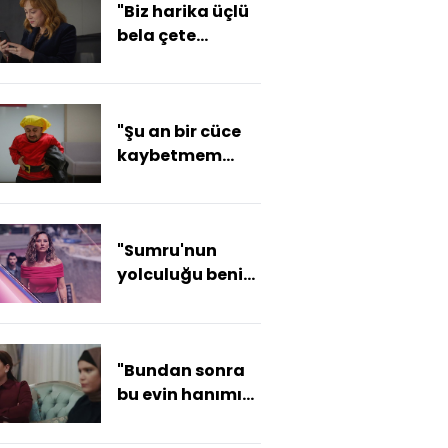
"Biz harika üçlü
bela çete
olduk!"
"Şu an bir cüce
kaybetmem
eksikti!"
"Sumru'nun
yolculuğu beni
hemen etkiledi"
"Bundan sonra
bu evin hanımı
da hakimi de
benim!"