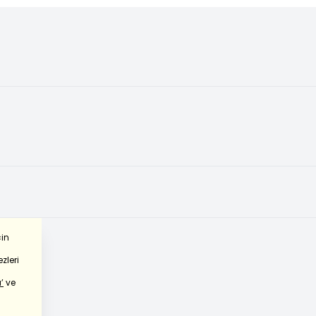
çin
zleri
’
ve