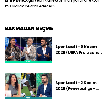
Emre Belezoğlu teknik direktör mü sportif direktör
mü olarak devam edecek?
BAKMADAN GEÇME
Spor Saati - 9 Kasım
2025 (UEFA Pro Lisansı
Nasıl Alınır?)
Spor Saati - 2 Kasım
2025 (Fenerbahçe –
Beşiktaş Derbisinde
Kazanan Kim Olacak?)