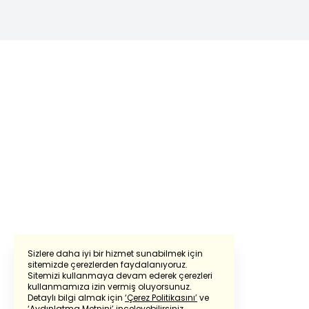
Sizlere daha iyi bir hizmet sunabilmek için
sitemizde çerezlerden faydalanıyoruz.
Sitemizi kullanmaya devam ederek çerezleri
Powered by
Translate
kullanmamıza izin vermiş oluyorsunuz.
Detaylı bilgi almak için
‘Çerez Politikasını’
ve
‘Aydınlatma Metnini’
inceleyebilirsiniz.