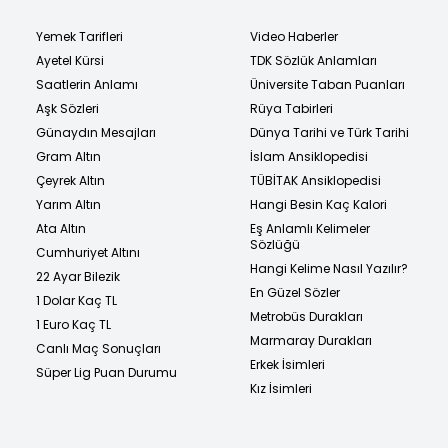
Yemek Tarifleri
Video Haberler
Ayetel Kürsi
TDK Sözlük Anlamları
Saatlerin Anlamı
Üniversite Taban Puanları
Aşk Sözleri
Rüya Tabirleri
Günaydın Mesajları
Dünya Tarihi ve Türk Tarihi
Gram Altın
İslam Ansiklopedisi
Çeyrek Altın
TÜBİTAK Ansiklopedisi
Yarım Altın
Hangi Besin Kaç Kalori
Ata Altın
Eş Anlamlı Kelimeler
Sözlüğü
Cumhuriyet Altını
Hangi Kelime Nasıl Yazılır?
22 Ayar Bilezik
En Güzel Sözler
1 Dolar Kaç TL
Metrobüs Durakları
1 Euro Kaç TL
Marmaray Durakları
Canlı Maç Sonuçları
Erkek İsimleri
Süper Lig Puan Durumu
Kız İsimleri