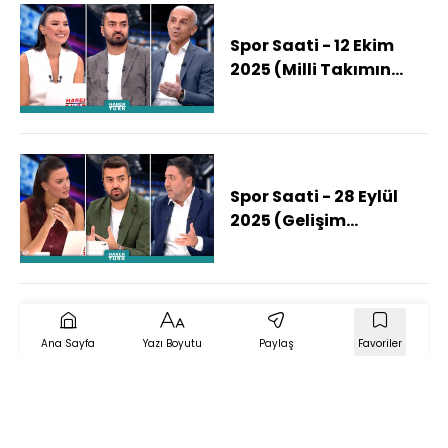
Spor Saati - 12 Ekim
2025 (Milli Takımın
Dünya Kupası Şansı
Ne?)
Spor Saati - 28 Eylül
2025 (Gelişim
Liglerinde Neler Oluyor,
Genç Sporcuları Neler
Bekliyor?)
Ana Sayfa
Yazı Boyutu
Paylaş
Favoriler