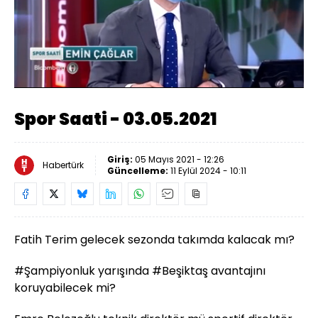
Yüklendi
:
1.65%
Sesi
Oynatma
Aç
Hızı
Spor Saati - 03.05.2021
Giriş:
05 Mayıs 2021 - 12:26
Habertürk
Güncelleme:
11 Eylül 2024 - 10:11
Fatih Terim gelecek sezonda takımda kalacak mı?
#Şampiyonluk​ yarışında #Beşiktaş​ avantajını
koruyabilecek mi?