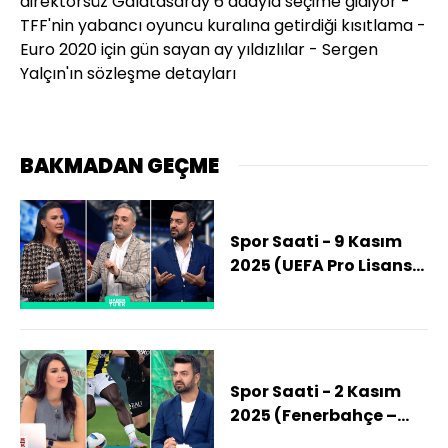
direktörsüz Galatasaray 6 adayla seçime gidiyor -
TFF'nin yabancı oyuncu kuralına getirdiği kısıtlama -
Euro 2020 için gün sayan ay yıldızlılar - Sergen
Yalçın'ın sözleşme detayları
BAKMADAN GEÇME
Spor Saati - 9 Kasım
2025 (UEFA Pro Lisansı
Nasıl Alınır?)
Spor Saati - 2 Kasım
2025 (Fenerbahçe –
Beşiktaş Derbisinde