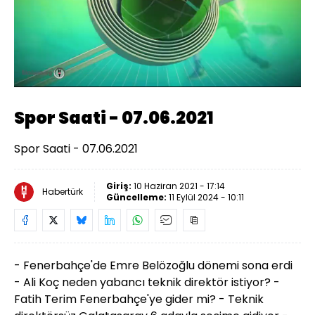
Yüklendi
:
1.62%
Sesi
Oynatma
480
Aç
Hızı
Spor Saati - 07.06.2021
Spor Saati - 07.06.2021
Giriş:
10 Haziran 2021 - 17:14
Habertürk
Güncelleme:
11 Eylül 2024 - 10:11
- Fenerbahçe'de Emre Belözoğlu dönemi sona erdi
- Ali Koç neden yabancı teknik direktör istiyor? -
Fatih Terim Fenerbahçe'ye gider mi? - Teknik