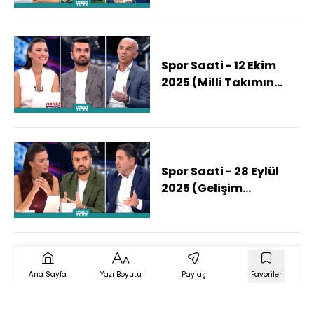
Kazanan Kim Olacak?)
Spor Saati - 12 Ekim
2025 (Milli Takımın
Dünya Kupası Şansı
Ne?)
Spor Saati - 28 Eylül
2025 (Gelişim
Liglerinde Neler Oluyor,
Genç Sporcuları Neler
Bekliyor?)
Ana Sayfa
Yazı Boyutu
Paylaş
Favoriler