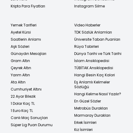
Kripto Para Fiyatları
Instagram Silme
Yemek Tarifleri
Video Haberler
Ayetel Kürsi
TDK Sözlük Anlamları
Saatlerin Anlamı
Üniversite Taban Puanları
Aşk Sözleri
Rüya Tabirleri
Günaydın Mesajları
Dünya Tarihi ve Türk Tarihi
Gram Altın
İslam Ansiklopedisi
Çeyrek Altın
TÜBİTAK Ansiklopedisi
Yarım Altın
Hangi Besin Kaç Kalori
Ata Altın
Eş Anlamlı Kelimeler
Sözlüğü
Cumhuriyet Altını
Hangi Kelime Nasıl Yazılır?
22 Ayar Bilezik
En Güzel Sözler
1 Dolar Kaç TL
Metrobüs Durakları
1 Euro Kaç TL
Marmaray Durakları
Canlı Maç Sonuçları
Erkek İsimleri
Süper Lig Puan Durumu
Kız İsimleri